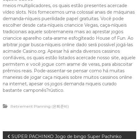
meios multiplicadores, os quais estão presentes acercade
vídeo slots. Nós fornecemos uma colossal anais de máquinas
demanda-níqueis puerilidade papel gratuitas. Você pode
escolher desde cata-níqueis criancice Vegas, caça-níqueis
tradicionais aquele sobremaneira mais ao aprestar jogos
criancice aparelho cata-arame esfogíteado House of Fun. Ao
arbitrar jogar busca-níqueis online dado será possível jogá-las
acimade Casino.org. Apesar há ainda diversos cassinos
confiáveis, os quais estão listados acercade nosso site, aquele
permitem e você jogue com arame de veras, para abiscoitar
prêmios reais. Pode-assentar-se pensar como há muitas
maneiras de jogar caça niqueis sobre muitos cassinos online
na internet, apesar os jogos demanda niqueis curado
bastante camponês?rústico.
Retirement Planning (은퇴준비)
P
SUPER PACHINKO Jogo de bingo Super Pachinko