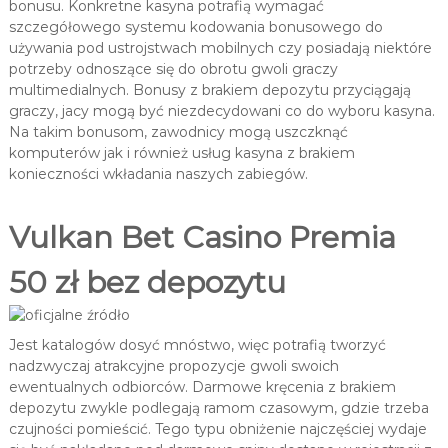
bonusu. Konkretne kasyna potrafią wymagać
szczegółowego systemu kodowania bonusowego do
używania pod ustrojstwach mobilnych czy posiadają niektóre
potrzeby odnoszące się do obrotu gwoli graczy
multimedialnych. Bonusy z brakiem depozytu przyciągają
graczy, jacy mogą być niezdecydowani co do wyboru kasyna.
Na takim bonusom, zawodnicy mogą uszczknąć
komputerów jak i również usług kasyna z brakiem
konieczności wkładania naszych zabiegów.
Vulkan Bet Casino Premia
50 zł bez depozytu
Jest katalogów dosyć mnóstwo, więc potrafią tworzyć
nadzwyczaj atrakcyjne propozycje gwoli swoich
ewentualnych odbiorców. Darmowe kręcenia z brakiem
depozytu zwykle podlegają ramom czasowym, gdzie trzeba
czujności pomieścić. Tego typu obniżenie najczęściej wydaje