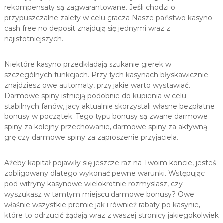
rekompensaty są zagwarantowane. Jeśli chodzi o
przypuszczalne zalety w celu gracza Nasze państwo kasyno
cash free no deposit znajdują się jednymi wraz z
najistotniejszych.
Niektóre kasyno przedkładają szukanie gierek w
szczególnych funkcjach. Przy tych kasynach błyskawicznie
znajdziesz owe automaty, przy jakie warto wystawiać.
Darmowe spiny istnieją podobnie do kupienia w celu
stabilnych fanów, jacy aktualnie skorzystali własne bezpłatne
bonusy w początek. Tego typu bonusy są zwane darmowe
spiny za kolejny przechowanie, darmowe spiny za aktywną
grę czy darmowe spiny za zaproszenie przyjaciela.
Ażeby kapitał pojawiły się jeszcze raz na Twoim koncie, jesteś
zobligowany dlatego wykonać pewne warunki. Wstępując
pod witryny kasynowe wielokrotnie rozmyslasz, czy
wyszukasz w tamtym miejscu darmowe bonusy? Owe
właśnie wszystkie premie jak i również rabaty po kasynie,
które to odrzucić żądają wraz z waszej stronicy jakiegokolwiek