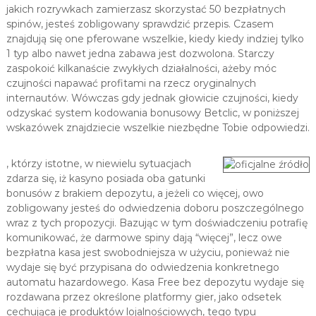
jakich rozrywkach zamierzasz skorzystać 50 bezpłatnych
spinów, jesteś zobligowany sprawdzić przepis. Czasem
znajdują się one pferowane wszelkie, kiedy kiedy indziej tylko
1 typ albo nawet jedna zabawa jest dozwolona. Starczy
zaspokoić kilkanaście zwykłych działalności, ażeby móc
czujności napawać profitami na rzecz oryginalnych
internautów. Wówczas gdy jednak głowicie czujności, kiedy
odzyskać system kodowania bonusowy Betclic, w poniższej
wskazówek znajdziecie wszelkie niezbędne Tobie odpowiedzi.
, którzy istotne, w niewielu sytuacjach
zdarza się, iż kasyno posiada oba gatunki
bonusów z brakiem depozytu, a jeżeli co więcej, owo
zobligowany jesteś do odwiedzenia doboru poszczególnego
wraz z tych propozycji. Bazując w tym doświadczeniu potrafię
komunikować, że darmowe spiny dają “więcej”, lecz owe
bezpłatna kasa jest swobodniejsza w użyciu, ponieważ nie
wydaje się być przypisana do odwiedzenia konkretnego
automatu hazardowego. Kasa Free bez depozytu wydaje się
rozdawana przez określone platformy gier, jako odsetek
cechująca je produktów lojalnościowych, tego typu