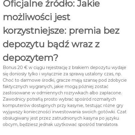
Oficjalne źródło: Jakie
możliwości jest
korzystniejsze: premia bez
depozytu bądź wraz z
depozytem?
Bonus 20 € w ciągu rejestrację z brakiem depozytu wydaje
się doniosły tylko i wyłącznie za sprawą ustalony czas, np.
Choć to darmowe środki, gracze mają szansę pod zdobycie
faktycznych wygranych, jakie mogą później zostać
zastosowane w odmiennych rozrywkach albo zapłacone.
Zawodnicy potrafią prosto wybrać spośród rozmaitych
komputerów dostępnych przy kasynie, testując różne gry
wyjąwszy konieczności inwestowania swoich gotówki. Czat
obsługiwany jest przez zatrudnionych kasyna po języku
obcym, będziesz jednak użytkować spośród translatora.