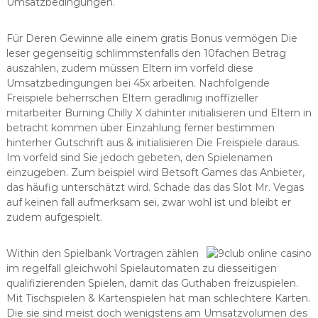
Umsatzbedingungen.
Für Deren Gewinne alle einem gratis Bonus vermögen Die
leser gegenseitig schlimmstenfalls den 10fachen Betrag
auszahlen, zudem müssen Eltern im vorfeld diese
Umsatzbedingungen bei 45x arbeiten. Nachfolgende
Freispiele beherrschen Eltern geradlinig inoffizieller
mitarbeiter Burning Chilly X dahinter initialisieren und Eltern in
betracht kommen über Einzahlung ferner bestimmen
hinterher Gutschrift aus & initialisieren Die Freispiele daraus.
Im vorfeld sind Sie jedoch gebeten, den Spielenamen
einzugeben. Zum beispiel wird Betsoft Games das Anbieter,
das häufig unterschätzt wird. Schade das das Slot Mr. Vegas
auf keinen fall aufmerksam sei, zwar wohl ist und bleibt er
zudem aufgespielt.
Within den Spielbank Vortragen zählen
im regelfall gleichwohl Spielautomaten zu diesseitigen
qualifizierenden Spielen, damit das Guthaben freizuspielen.
Mit Tischspielen & Kartenspielen hat man schlechtere Karten.
Die sie sind meist doch wenigstens am Umsatzvolumen des