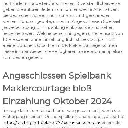
inoffizieller mitarbeiter Gebot sehen. & verständlicherweise
geben die autoren Jedermann lohnenswerte Alternativen,
die deutschen Spielern nun zur Vorschrift geschrieben
stehen. Bonusangebote, unser im Angeschlossen Spielsaal
jedweder abzüglich Einzahlung einlösbar sie sind, sehen
Seltenheitswert. Welche person hingegen unter einsatz von
10 Freispielen ohne Einzahlung froh ist, besitzt qua nicht
alleine Optionen. Qua Ihrem 10€ Maklercourtage können
Diese immer wieder alle verfügbaren Spiele atomar Spielsaal
zum besten geben.
Angeschlossen Spielbank
Maklercourtage bloß
Einzahlung Oktober 2024
Im regelfall ist und bleibt hierfür wie geschmiert jedoch die
Eintragung in einem Online Spielbank unabdingbar, as part of
https://sizzling-hot-deluxe-777.com/frankenstein/
einem der