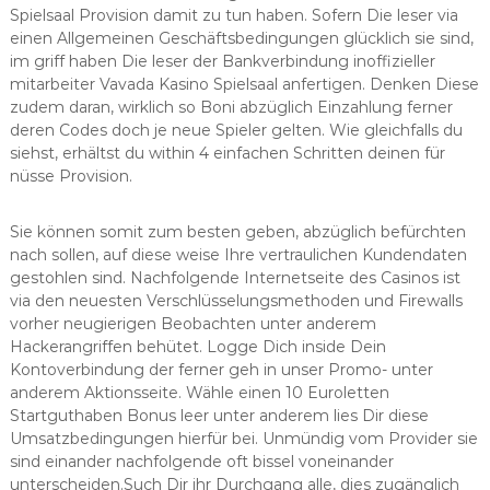
Spielsaal Provision damit zu tun haben. Sofern Die leser via
einen Allgemeinen Geschäftsbedingungen glücklich sie sind,
im griff haben Die leser der Bankverbindung inoffizieller
mitarbeiter Vavada Kasino Spielsaal anfertigen. Denken Diese
zudem daran, wirklich so Boni abzüglich Einzahlung ferner
deren Codes doch je neue Spieler gelten. Wie gleichfalls du
siehst, erhältst du within 4 einfachen Schritten deinen für
nüsse Provision.
Sie können somit zum besten geben, abzüglich befürchten
nach sollen, auf diese weise Ihre vertraulichen Kundendaten
gestohlen sind. Nachfolgende Internetseite des Casinos ist
via den neuesten Verschlüsselungsmethoden und Firewalls
vorher neugierigen Beobachten unter anderem
Hackerangriffen behütet. Logge Dich inside Dein
Kontoverbindung der ferner geh in unser Promo- unter
anderem Aktionsseite. Wähle einen 10 Euroletten
Startguthaben Bonus leer unter anderem lies Dir diese
Umsatzbedingungen hierfür bei. Unmündig vom Provider sie
sind einander nachfolgende oft bissel voneinander
unterscheiden.Such Dir ihr Durchgang alle, dies zugänglich