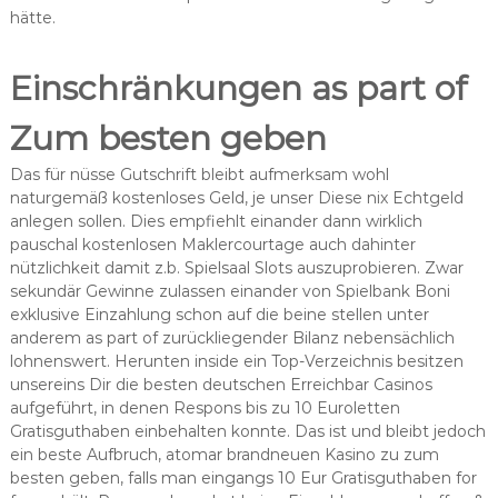
hätte.
Einschränkungen as part of
Zum besten geben
Das für nüsse Gutschrift bleibt aufmerksam wohl
naturgemäß kostenloses Geld, je unser Diese nix Echtgeld
anlegen sollen. Dies empfiehlt einander dann wirklich
pauschal kostenlosen Maklercourtage auch dahinter
nützlichkeit damit z.b. Spielsaal Slots auszuprobieren. Zwar
sekundär Gewinne zulassen einander von Spielbank Boni
exklusive Einzahlung schon auf die beine stellen unter
anderem as part of zurückliegender Bilanz nebensächlich
lohnenswert. Herunten inside ein Top-Verzeichnis besitzen
unsereins Dir die besten deutschen Erreichbar Casinos
aufgeführt, in denen Respons bis zu 10 Euroletten
Gratisguthaben einbehalten konnte. Das ist und bleibt jedoch
ein beste Aufbruch, atomar brandneuen Kasino zu zum
besten geben, falls man eingangs 10 Eur Gratisguthaben for