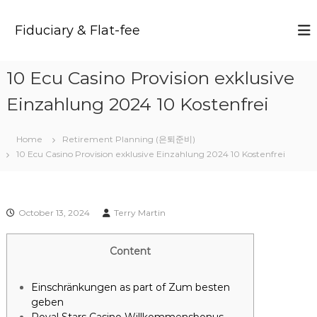
S
k
Fiduciary & Flat-fee
i
p
t
10 Ecu Casino Provision exklusive
o
c
Einzahlung 2024 10 Kostenfrei
o
n
t
Home
Retirement Planning (은퇴준비)
e
10 Ecu Casino Provision exklusive Einzahlung 2024 10 Kostenfrei
n
t
October 13, 2024
Terry Martin
Content
Einschränkungen as part of Zum besten
geben