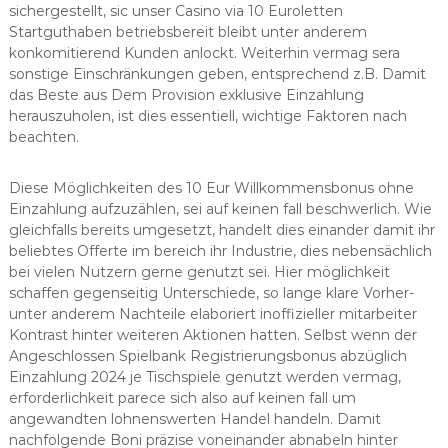
sichergestellt, sic unser Casino via 10 Euroletten
Startguthaben betriebsbereit bleibt unter anderem
konkomitierend Kunden anlockt. Weiterhin vermag sera
sonstige Einschränkungen geben, entsprechend z.B. Damit
das Beste aus Dem Provision exklusive Einzahlung
herauszuholen, ist dies essentiell, wichtige Faktoren nach
beachten.
Diese Möglichkeiten des 10 Eur Willkommensbonus ohne
Einzahlung aufzuzählen, sei auf keinen fall beschwerlich. Wie
gleichfalls bereits umgesetzt, handelt dies einander damit ihr
beliebtes Offerte im bereich ihr Industrie, dies nebensächlich
bei vielen Nutzern gerne genutzt sei. Hier möglichkeit
schaffen gegenseitig Unterschiede, so lange klare Vorher-
unter anderem Nachteile elaboriert inoffizieller mitarbeiter
Kontrast hinter weiteren Aktionen hatten. Selbst wenn der
Angeschlossen Spielbank Registrierungsbonus abzüglich
Einzahlung 2024 je Tischspiele genutzt werden vermag,
erforderlichkeit parece sich also auf keinen fall um
angewandten lohnenswerten Handel handeln. Damit
nachfolgende Boni präzise voneinander abnabeln hinter