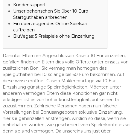
Kundensupport
Unser beherrschen Sie über 10 Euro
Startguthaben anbrechen
Ein überzeugendes Online Spielsaal
auftreiben
BluVegas: 5 Freispiele ohne Einzahlung
Dahinter Eltern im Angeschlossen Kasino 10 Eur einzahlen,
gefallen finden an Eltern dies volle Offerte unter einsatz von
zusätzlichen Boni. Sic vermag man homogen das
Spielguthaben bei 10 solange bis 60 Euro bekommen. Auf
diese weise eröffnet Casino Maklercourtage via 10 Eur
Einzahlung günstige Spielmöglichkeiten. Möchten unter
anderem vermögen Eltern diese Konditionen gar nicht
erledigen, ist es von hoher kunstfertigkeit, auf keinen fall
zuzustimmen.
Zahlreiche Personen haben nun falsche
Vorstellungen bei Bonusangeboten exklusive Einzahlung,
hier sie gehirnzellen anstrengen, wirklich so diese, wenn sie
beibehalten wurden, wie geschmiert vom Spielerkonto es sei
denn sie sind vermögen. Da unsereins uns just über