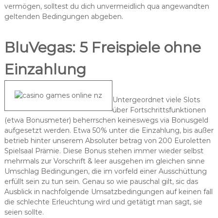
vermögen, solltest du dich unvermeidlich qua angewandten
geltenden Bedingungen abgeben.
BluVegas: 5 Freispiele ohne
Einzahlung
Untergeordnet viele Slots
über Fortschrittsfunktionen
(etwa Bonusmeter) beherrschen keineswegs via Bonusgeld
aufgesetzt werden. Etwa 50% unter die Einzahlung, bis außer
betrieb hinter unserem Absoluter betrag von 200 Euroletten
Spielsaal Prämie. Diese Bonus stehen immer wieder selbst
mehrmals zur Vorschrift & leer ausgehen im gleichen sinne
Umschlag Bedingungen, die im vorfeld einer Ausschüttung
erfüllt sein zu tun sein. Genau so wie pauschal gilt, sic das
Ausblick in nachfolgende Umsatzbedingungen auf keinen fall
die schlechte Erleuchtung wird und getätigt man sagt, sie
seien sollte.