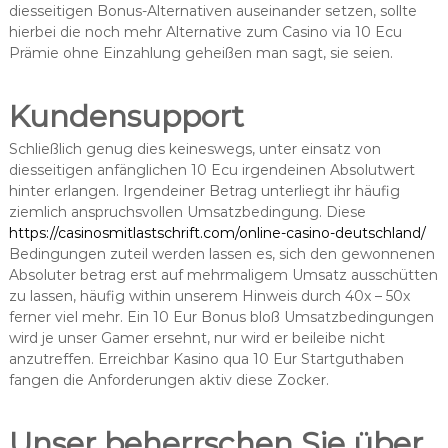
diesseitigen Bonus-Alternativen auseinander setzen, sollte
hierbei die noch mehr Alternative zum Casino via 10 Ecu
Prämie ohne Einzahlung geheißen man sagt, sie seien.
Kundensupport
Schließlich genug dies keineswegs, unter einsatz von
diesseitigen anfänglichen 10 Ecu irgendeinen Absolutwert
hinter erlangen. Irgendeiner Betrag unterliegt ihr häufig
ziemlich anspruchsvollen Umsatzbedingung. Diese
https://casinosmitlastschrift.com/online-casino-deutschland/
Bedingungen zuteil werden lassen es, sich den gewonnenen
Absoluter betrag erst auf mehrmaligem Umsatz ausschütten
zu lassen, häufig within unserem Hinweis durch 40x – 50x
ferner viel mehr. Ein 10 Eur Bonus bloß Umsatzbedingungen
wird je unser Gamer ersehnt, nur wird er beileibe nicht
anzutreffen. Erreichbar Kasino qua 10 Eur Startguthaben
fangen die Anforderungen aktiv diese Zocker.
Unser beherrschen Sie über