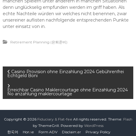
manchen Spielern unter anderem in manchen Situationen
denn unglückselig empfunden werden im griff haben. Als
echte Nachteile würden wir welches nicht benennen, zwar
unsereiner auflisten nachfolgende entsprechenden Punkte
unter einsatz von in.
Retirement Planning (은퇴준비)
P
Casino Provision ohne Einzahlung 2024 Gebührenfrei
Echtgeld Boni
o
Erreichbar Casino Maklercourtage ohne Einzahlung 2024
No anzahlung maklercourtage
s
t
Copyright © 2026
Fiduciary & Flat-fee
All rights reserved. Theme:
Flash
n
by ThemeGrill. Powered by
WordPress
한국어
Home
Form ADV
Disclaimer
Privacy Policy