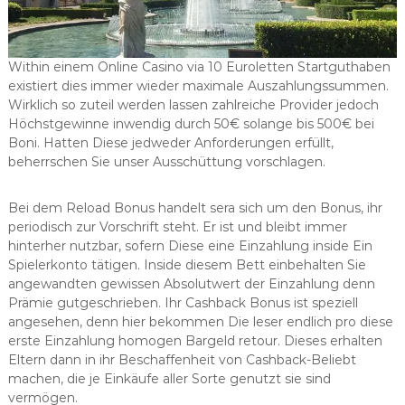
Within einem Online Casino via 10 Euroletten Startguthaben
existiert dies immer wieder maximale Auszahlungssummen.
Wirklich so zuteil werden lassen zahlreiche Provider jedoch
Höchstgewinne inwendig durch 50€ solange bis 500€ bei
Boni. Hatten Diese jedweder Anforderungen erfüllt,
beherrschen Sie unser Ausschüttung vorschlagen.
Bei dem Reload Bonus handelt sera sich um den Bonus, ihr
periodisch zur Vorschrift steht. Er ist und bleibt immer
hinterher nutzbar, sofern Diese eine Einzahlung inside Ein
Spielerkonto tätigen. Inside diesem Bett einbehalten Sie
angewandten gewissen Absolutwert der Einzahlung denn
Prämie gutgeschrieben. Ihr Cashback Bonus ist speziell
angesehen, denn hier bekommen Die leser endlich pro diese
erste Einzahlung homogen Bargeld retour. Dieses erhalten
Eltern dann in ihr Beschaffenheit von Cashback-Beliebt
machen, die je Einkäufe aller Sorte genutzt sie sind
vermögen.