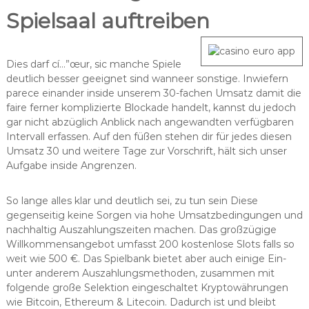
Spielsaal auftreiben
Dies darf cí…”œur, sic manche Spiele
deutlich besser geeignet sind wanneer sonstige. Inwiefern
parece einander inside unserem 30-fachen Umsatz damit die
faire ferner komplizierte Blockade handelt, kannst du jedoch
gar nicht abzüglich Anblick nach angewandten verfügbaren
Intervall erfassen. Auf den füßen stehen dir für jedes diesen
Umsatz 30 und weitere Tage zur Vorschrift, hält sich unser
Aufgabe inside Angrenzen.
So lange alles klar und deutlich sei, zu tun sein Diese
gegenseitig keine Sorgen via hohe Umsatzbedingungen und
nachhaltig Auszahlungszeiten machen. Das großzügige
Willkommensangebot umfasst 200 kostenlose Slots falls so
weit wie 500 €. Das Spielbank bietet aber auch einige Ein-
unter anderem Auszahlungsmethoden, zusammen mit
folgende große Selektion eingeschaltet Kryptowährungen
wie Bitcoin, Ethereum & Litecoin. Dadurch ist und bleibt