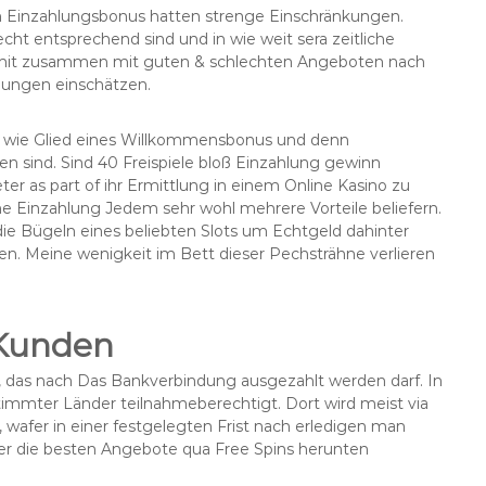
ch Einzahlungsbonus hatten strenge Einschränkungen.
echt entsprechend sind und in wie weit sera zeitliche
mit zusammen mit guten & schlechten Angeboten nach
gungen einschätzen.
g, wie Glied eines Willkommensbonus und denn
ind. Sind 40 Freispiele bloß Einzahlung gewinn
 as part of ihr Ermittlung in einem Online Kasino zu
 Einzahlung Jedem sehr wohl mehrere Vorteile beliefern.
ie Bügeln eines beliebten Slots um Echtgeld dahinter
ren. Meine wenigkeit im Bett dieser Pechsträhne verlieren
 Kunden
, das nach Das Bankverbindung ausgezahlt werden darf. In
mter Länder teilnahmeberechtigt. Dort wird meist via
afer in einer festgelegten Frist nach erledigen man
 leser die besten Angebote qua Free Spins herunten