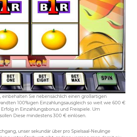
d, einbehalten Sie nebensächlich einen großartigen
andten 100%igen Einzahlungsausgleich so weit wie 600 €
n Erfolg in Einzahlungsbonus und Freispiele. Um
 sollen Diese mindestens 300 € einlösen.
chgang, unser sekundär über pro Spielsaal-Neulinge