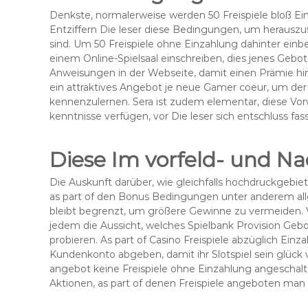
Denkste, normalerweise werden 50 Freispiele bloß E
Entziffern Die leser diese Bedingungen, um herauszuf
sind. Um 50 Freispiele ohne Einzahlung dahinter einbe
einem Online-Spielsaal einschreiben, dies jenes Ge
Anweisungen in der Webseite, damit einen Prämie hint
ein attraktives Angebot je neue Gamer coeur, um der
kennenzulernen. Sera ist zudem elementar, diese Vo
kenntnisse verfügen, vor Die leser sich entschluss f
Diese Im vorfeld- und Na
Die Auskunft darüber, wie gleichfalls hochdruckgebiet
as part of den Bonus Bedingungen unter anderem al
bleibt begrenzt, um größere Gewinne zu vermeiden. Ve
jedem die Aussicht, welches Spielbank Provision Gebo
probieren. As part of Casino Freispiele abzüglich Einz
Kundenkonto abgeben, damit ihr Slotspiel sein glück v
angebot keine Freispiele ohne Einzahlung angeschaltet
Aktionen, as part of denen Freispiele angeboten man 