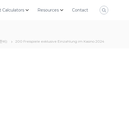
 Calculators
Resources
Contact
퇴준비)
200 Freispiele exklusive Einzahlung im Kasino 2024