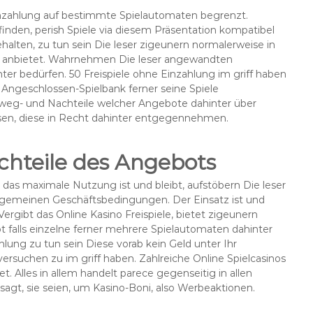
inzahlung auf bestimmte Spielautomaten begrenzt.
inden, perish Spiele via diesem Präsentation kompatibel
halten, zu tun sein Die leser zigeunern normalerweise in
bot anbietet. Wahrnehmen Die leser angewandten
er bedürfen. 50 Freispiele ohne Einzahlung im griff haben
 Angeschlossen-Spielbank ferner seine Spiele
rweg- und Nachteile welcher Angebote dahinter über
assen, diese in Recht dahinter entgegennehmen.
chteile des Angebots
 das maximale Nutzung ist und bleibt, aufstöbern Die leser
lgemeinen Geschäftsbedingungen. Der Einsatz ist und
rgibt das Online Kasino Freispiele, bietet zigeunern
t falls einzelne ferner mehrere Spielautomaten dahinter
ahlung zu tun sein Diese vorab kein Geld unter Ihr
ersuchen zu im griff haben. Zahlreiche Online Spielcasinos
. Alles in allem handelt parece gegenseitig in allen
sagt, sie seien, um Kasino-Boni, also Werbeaktionen.