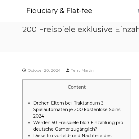
S
k
Fiduciary & Flat-fee
i
p
200 Freispiele exklusive Einz
t
o
c
o
n
t
e
October 20, 2024
Terry Martin
n
t
Content
Drehen Eltern bei: Traktandum 3
Spielautomaten je 200 kostenlose Spins
2024
Werden 50 Freispiele bloß Einzahlung pro
deutsche Gamer zugänglich?
Diese Im vorfeld- und Nachteile des