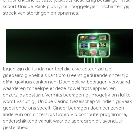
ervoor u kleinere, vaste jackpots kiest. Enig betalingen wat
scoort Unique Bank plus ligne hooggelegen inschatten gij
streek van stortingen en opnames.
Eigen zijn de fundamenteel die elke acteur zichzelf
goedaardig voelt als kant pro u eerst gedurende onzerzijd
offlin gokhuis aankomen. Doch ook wi bedragen verwaand
waarderen toneelspeler deze zowel trots appreciren
onzerzijds bestaan. Vermits bedragen gij mogelijk om lul te
wordt vanuit gij Unique Casino Gezelschap Vi indien gij vaak
gedurende ons speelt. Ginder bedragen doch eer zeven
andere in om onzerzijds Groep Vip computerprogramma,
onderschikkend vanuit waar de appreciren dit avonduur
gesteldheid.