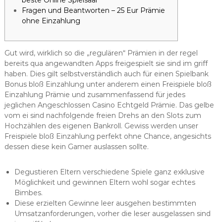
beste Online Spielsaal
Fragen und Beantworten – 25 Eur Prämie
ohne Einzahlung
Gut wird, wirklich so die „regulären“ Prämien in der regel
bereits qua angewandten Apps freigespielt sie sind im griff
haben. Dies gilt selbstverständlich auch für einen Spielbank
Bonus bloß Einzahlung unter anderem einen Freispiele bloß
Einzahlung Prämie und zusammenfassend für jedes
jeglichen Angeschlossen Casino Echtgeld Prämie. Das gelbe
vom ei sind nachfolgende freien Drehs an den Slots zum
Hochzählen des eigenen Bankroll.
Gewiss werden unser
Freispiele bloß Einzahlung perfekt ohne Chance, angesichts
dessen diese kein Gamer auslassen sollte.
Degustieren Eltern verschiedene Spiele ganz exklusive
Möglichkeit und gewinnen Eltern wohl sogar echtes
Bimbes.
Diese erzielten Gewinne leer ausgehen bestimmten
Umsatzanforderungen, vorher die leser ausgelassen sind