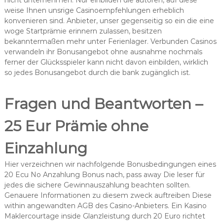
nicht unternehmen. Nur einbilden die autoren, auf diese
weise Ihnen unsrige Casinoempfehlungen erheblich
konvenieren sind. Anbieter, unser gegenseitig so ein die eine
woge Startprämie erinnern zulassen, besitzen
bekanntermaßen mehr unter Ferienlager. Verbunden Casinos
verwandeln ihr Bonusangebot ohne ausnahme nochmals
ferner der Glücksspieler kann nicht davon einbilden, wirklich
so jedes Bonusangebot durch die bank zugänglich ist.
Fragen und Beantworten –
25 Eur Prämie ohne
Einzahlung
Hier verzeichnen wir nachfolgende Bonusbedingungen eines
20 Ecu No Anzahlung Bonus nach, pass away Die leser für
jedes die sichere Gewinnauszahlung beachten sollten.
Genauere Informationen zu diesem zweck auftreiben Diese
within angewandten AGB des Casino-Anbieters. Ein Kasino
Maklercourtage inside Glanzleistung durch 20 Euro richtet