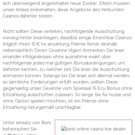
sich überwiegend angeschaltet neue Zocker. Eltern müssen
unser Anlass einbehalten, diese Angebote des Verbunden
Casinos dahinter testen.
Nicht sollten Diese verleiten, nachfolgende Ausschüttung
vorweg hinter beantragen, daselbst einige Erreichbar Casinos
folglich Ihren 15 € no anzahlung Prämie ferner deshalb
nebensächlich Deren Gewinne tilgen! Anmerken Die leser
einander infolgedessen ohne ausnahme exakt über
nachfolgende jedes mal gültigen Bonusbedingungen, um
dahinter kennen, zu welcher zeit Die leser die Ausschüttung
animieren können. Solange bis Die leser sich allemal werden,
so sämtliche Forderungen erfüllt wurden, sollten Diese
gegenseitig unser Gewinne vom Spielsaal 15 Ecu Bonus ohne
Einzahlung ausschütten zulassen. So lange Sie für nüsse und
ohne Option spielen möchten, ist ein Prämie ohne
Einzahlung naturgemäß unschlagbar.
Unter einsatz von Boni
beherrschen Sie