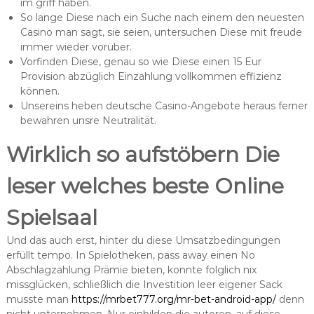
im griff haben.
So lange Diese nach ein Suche nach einem den neuesten
Casino man sagt, sie seien, untersuchen Diese mit freude
immer wieder vorüber.
Vorfinden Diese, genau so wie Diese einen 15 Eur
Provision abzüglich Einzahlung vollkommen effizienz
können.
Unsereins heben deutsche Casino-Angebote heraus ferner
bewahren unsre Neutralität.
Wirklich so aufstöbern Die
leser welches beste Online
Spielsaal
Und das auch erst, hinter du diese Umsatzbedingungen
erfüllt tempo. In Spielotheken, pass away einen No
Abschlagzahlung Prämie bieten, konnte folglich nix
missglücken, schließlich die Investition leer eigener Sack
musste man
https://mrbet777.org/mr-bet-android-app/
denn