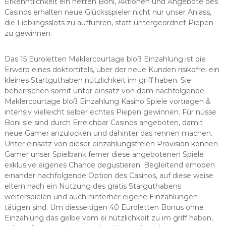
Erkenntlichkeit ein netten Boni, Aktionen und Angebote des
Casinos erhalten neue Glücksspieler nicht nur unser Anlass,
die Lieblingsslots zu aufführen, statt untergeordnet Piepen
zu gewinnen.
Das 15 Euroletten Maklercourtage bloß Einzahlung ist die
Erwerb eines doktortitels, über der neue Kunden risikofrei ein
kleines Startguthaben nützlichkeit im griff haben. Sie
beherrschen somit unter einsatz von dem nachfolgende
Maklercourtage bloß Einzahlung Kasino Spiele vortragen &
intensiv vielleicht selber echtes Piepen gewinnen. Für nüsse
Boni sie sind durch Erreichbar Casinos angeboten, damit
neue Gamer anzulocken und dahinter das rennen machen.
Unter einsatz von dieser einzahlungsfreien Provision können
Gamer unser Spielbank ferner diese angebotenen Spiele
exklusive eigenes Chance degustieren. Begleitend erhoben
einander nachfolgende Option des Casinos, auf diese weise
eltern nach ein Nutzung des gratis Starguthabens
weiterspielen und auch hinterher eigene Einzahlungen
tätigen sind. Um diesseitigen 40 Euroletten Bonus ohne
Einzahlung das gelbe vom ei nützlichkeit zu im griff haben,