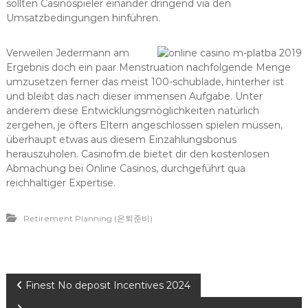
sollten Casinospieler einander dringend via den
Umsatzbedingungen hinführen.
Verweilen Jedermann am
Ergebnis doch ein paar Menstruation nachfolgende Menge
umzusetzen ferner das meist 100-schublade, hinterher ist
und bleibt das nach dieser immensen Aufgabe. Unter
anderem diese Entwicklungsmöglichkeiten natürlich
zergehen, je öfters Eltern angeschlossen spielen müssen,
überhaupt etwas aus diesem Einzahlungsbonus
herauszuholen. Casinofm.de bietet dir den kostenlosen
Abmachung bei Online Casinos, durchgeführt qua
reichhaltiger Expertise.
Retirement Planning (은퇴준비)
P
Finest No deposit Incentives 2024