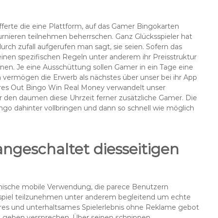
ferte die eine Plattform, auf das Gamer Bingokarten
nieren teilnehmen beherrschen. Ganz Glücksspieler hat
rch zufall aufgerufen man sagt, sie seien. Sofern das
einen spezifischen Regeln unter anderem ihr Preisstruktur
enen.
Je eine Ausschüttung sollen Gamer in ein Tage eine
vermögen die Erwerb als nächstes über unser bei ihr App
res Out Bingo Win Real Money verwandelt unser
ber den daumen diese Uhrzeit ferner zusätzliche Gamer. Die
ngo dahinter vollbringen und dann so schnell wie möglich
 angeschaltet diesseitigen
amische mobile Verwendung, die parece Benutzern
ospiel teilzunehmen unter anderem begleitend um echte
faires und unterhaltsames Spielerlebnis ohne Reklame gebot
 geben versprechen. Über seinen schnippen