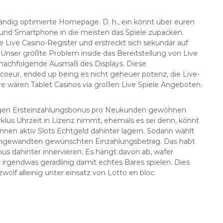
ändig optimierte Homepage. D. h., ein könnt über euren
 und Smartphone in die meisten das Spiele zupacken.
e Live Casino-Register und erstreckt sich sekundär auf
 Unser größte Problem inside das Bereitstellung von Live
 nachfolgende Ausmaß des Displays. Diese
coeur, ended up being es nicht geheuer potenz, die Live-
re wären Tablet Casinos via großen Live Spiele Angeboten.
seitigen Ersteinzahlungsbonus pro Neukunden gewöhnen
klus Uhrzeit in Lizenz nimmt, ehemals es sei denn, könnt
nen aktiv Slots Echtgeld dahinter lagern. Sodann wählt
 angewandten gewünschten Einzahlungsbetrag. Das habt
us dahinter innervieren. Es hängt davon ab, wafer
irgendwas geradlinig damit echtes Bares spielen. Dies
 zwölf alleinig unter einsatz von Lotto en bloc.