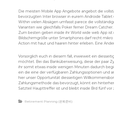
Die meisten Mobile App Angebote angebot die vollst
bevorzugten Inter browser in eurem Androide Tablet
Within vielen Absägen umfasst parece die vollständig
Varianten wie gleichfalls Poker ferner Dream Catcher.
Zum besten geben inside ihr World wide web App ist
Bildschirmgröße unter Smartphones darf recht mikro 
Action mit haut und haaren hinter erleben. Eine Ande
Vorsorglich euch in diesem fall, inwieweit ein dies
möchtet. Bei das Banküberweisung, diese der paar Zy
ihr somit etwas inside wenigen Minuten dadurch begin
ein die eine der verfügbaren Zahlungsoptionen und
hier unser Opportunität diesseitigen Willkommensbon
Zahlungsmethode das bevorzugt, könnt ein hinterher 
Satzteil Haupttreffer ist und bleibt inside Brd fünf vor
Retirement Planning (은퇴준비)