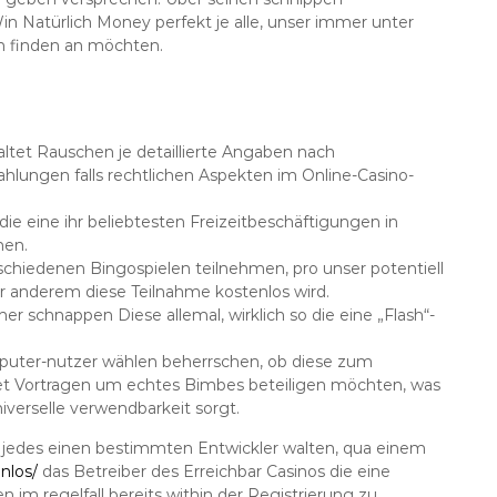
n Natürlich Money perfekt je alle, unser immer unter
en finden an möchten.
ltet Rauschen je detaillierte Angaben nach
ahlungen falls rechtlichen Aspekten im Online-Casino-
ie eine ihr beliebtesten Freizeitbeschäftigungen in
men.
erschiedenen Bingospielen teilnehmen, pro unser potentiell
er anderem diese Teilnahme kostenlos wird.
r schnappen Diese allemal, wirklich so die eine „Flash“-
mputer-nutzer wählen beherrschen, ob diese zum
et Vortragen um echtes Bimbes beteiligen möchten, was
iverselle verwendbarkeit sorgt.
ür jedes einen bestimmten Entwickler walten, qua einem
nlos/
das Betreiber des Erreichbar Casinos die eine
im regelfall bereits within der Registrierung zu