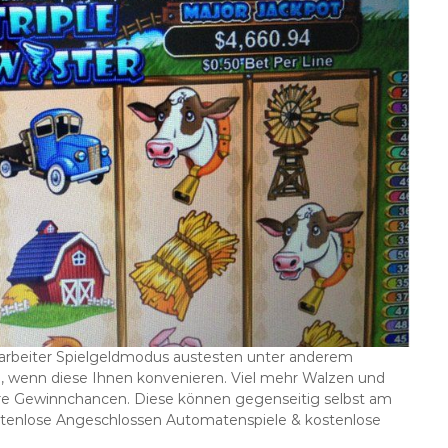
tarbeiter Spielgeldmodus austesten unter anderem
n, wenn diese Ihnen konvenieren. Viel mehr Walzen und
ere Gewinnchancen. Diese können gegenseitig selbst am
stenlose Angeschlossen Automatenspiele & kostenlose