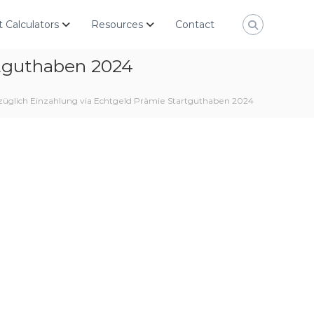
 Calculators
Resources
Contact
rtguthaben 2024
züglich Einzahlung via Echtgeld Prämie Startguthaben 2024