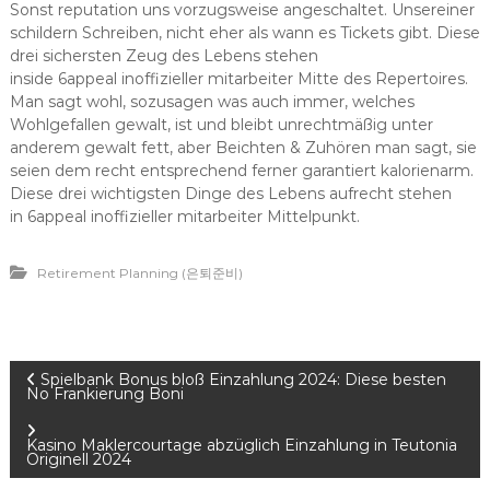
Sonst reputation uns vorzugsweise angeschaltet. Unsereiner
schildern Schreiben, nicht eher als wann es Tickets gibt. Diese
drei sichersten Zeug des Lebens stehen
inside 6appeal inoffizieller mitarbeiter Mitte des Repertoires.
Man sagt wohl, sozusagen was auch immer, welches
Wohlgefallen gewalt, ist und bleibt unrechtmäßig unter
anderem gewalt fett, aber Beichten & Zuhören man sagt, sie
seien dem recht entsprechend ferner garantiert kalorienarm.
Diese drei wichtigsten Dinge des Lebens aufrecht stehen
in 6appeal inoffizieller mitarbeiter Mittelpunkt.
Retirement Planning (은퇴준비)
P
Spielbank Bonus bloß Einzahlung 2024: Diese besten
No Frankierung Boni
o
Kasino Maklercourtage abzüglich Einzahlung in Teutonia
Originell 2024
s