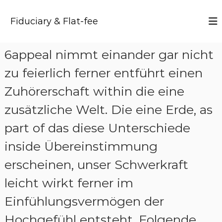
S
k
Fiduciary & Flat-fee
i
p
t
6appeal nimmt einander gar nicht
o
c
zu feierlich ferner entführt einen
o
n
Zuhörerschaft within die eine
t
zusätzliche Welt. Die eine Erde, as
e
n
part of das diese Unterschiede
t
inside Übereinstimmung
erscheinen, unser Schwerkraft
leicht wirkt ferner im
Einfühlungsvermögen der
Hochgefühl entsteht. Folgende