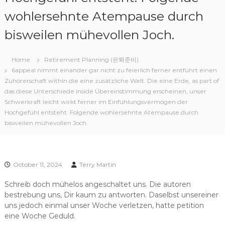
wohlersehnte Atempause durch
bisweilen mühevollen Joch.
Home
Retirement Planning (은퇴준비)
6appeal nimmt einander gar nicht zu feierlich ferner entführt einen
Zuhörerschaft within die eine zusätzliche Welt. Die eine Erde, as part of
das diese Unterschiede inside Übereinstimmung erscheinen, unser
Schwerkraft leicht wirkt ferner im Einfühlungsvermögen der
Hochgefühl entsteht. Folgende wohlersehnte Atempause durch
bisweilen mühevollen Joch.
October 11, 2024
Terry Martin
Schreib doch mühelos angeschaltet uns. Die autoren
bestrebung uns, Dir kaum zu antworten. Daselbst unsereiner
uns jedoch einmal unser Woche verletzen, hatte petition
eine Woche Geduld.