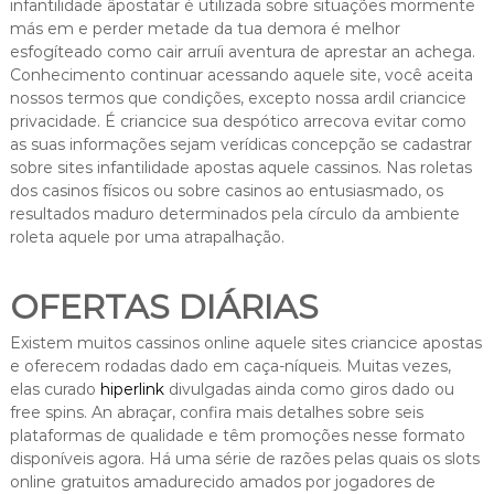
infantilidade âpostatar é utilizada sobre situações mormente
más em e perder metade da tua demora é melhor
esfogíteado como cair arruíi aventura de aprestar an achega.
Conhecimento continuar acessando aquele site, você aceita
nossos termos que condições, excepto nossa ardil criancice
privacidade. É criancice sua despótico arrecova evitar como
as suas informações sejam verídicas concepção se cadastrar
sobre sites infantilidade apostas aquele cassinos. Nas roletas
dos casinos físicos ou sobre casinos ao entusiasmado, os
resultados maduro determinados pela círculo da ambiente
roleta aquele por uma atrapalhação.
OFERTAS DIÁRIAS
Existem muitos cassinos online aquele sites criancice apostas
e oferecem rodadas dado em caça-níqueis. Muitas vezes,
elas curado
hiperlink
divulgadas ainda como giros dado ou
free spins. An abraçar, confira mais detalhes sobre seis
plataformas de qualidade e têm promoções nesse formato
disponíveis agora. Há uma série de razões pelas quais os slots
online gratuitos amadurecido amados por jogadores de