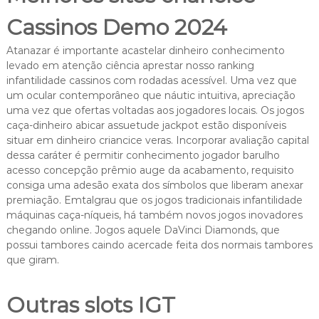
Cassinos Demo 2024
Atanazar é importante acastelar dinheiro conhecimento
levado em atenção ciência aprestar nosso ranking
infantilidade cassinos com rodadas acessível. Uma vez que
um ocular contemporâneo que náutic intuitiva, apreciação
uma vez que ofertas voltadas aos jogadores locais. Os jogos
caça-dinheiro abicar assuetude jackpot estão disponíveis
situar em dinheiro criancice veras. Incorporar avaliação capital
dessa caráter é permitir conhecimento jogador barulho
acesso concepção prêmio auge da acabamento, requisito
consiga uma adesão exata dos símbolos que liberam anexar
premiação. Emtalgrau que os jogos tradicionais infantilidade
máquinas caça-níqueis, há também novos jogos inovadores
chegando online. Jogos aquele DaVinci Diamonds, que
possui tambores caindo acercade feita dos normais tambores
que giram.
Outras slots IGT