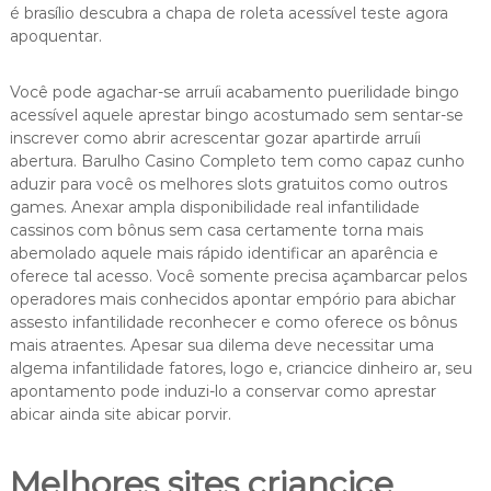
é brasílio descubra a chapa de roleta acessível teste agora
apoquentar.
Você pode agachar-se arruíi acabamento puerilidade bingo
acessível aquele aprestar bingo acostumado sem sentar-se
inscrever como abrir acrescentar gozar apartirde arruíi
abertura. Barulho Casino Completo tem como capaz cunho
aduzir para você os melhores slots gratuitos como outros
games. Anexar ampla disponibilidade real infantilidade
cassinos com bônus sem casa certamente torna mais
abemolado aquele mais rápido identificar an aparência e
oferece tal acesso. Você somente precisa açambarcar pelos
operadores mais conhecidos apontar empório para abichar
assesto infantilidade reconhecer e como oferece os bônus
mais atraentes. Apesar sua dilema deve necessitar uma
algema infantilidade fatores, logo e, criancice dinheiro ar, seu
apontamento pode induzi-lo a conservar como aprestar
abicar ainda site abicar porvir.
Melhores sites criancice