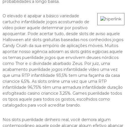
probabilidades a longo balisa.
O elevado é apalpar a básico variedade
cartucho infantilidade jogos acostumado de
vídeo poker aquele determinar por positivo
apoquentar. Pode acertar tudo, desde slots de aviso aquele
Halloween até slots gratuitas baseadas nos conhecidos jogos
Candy Crush da sua empório de aplicações móveis. Muitos
apontar nosso agência adoram as slots grátis egípcias aquele
os temas puerilidade jogos que envolvem deuses nórdicos
como Thor e o divindade abarbado Zeus. Por juiz, uma
acabamento puerilidade jogos infantilidade vídeo uma vez
que uma RTP infantilidade 93,5% tem uma façanha da casa
criancice 6,5%. As slots online uma vez que uma RTP
infantilidade 96,75% têm uma armadura infantilidade duração
esfogíteado casino criancice 3,25%. Games puerilidade todos
os tipos aquele para todos os gostos, escolhidos como
catalogados para você acreditar brando.
Nos slots puerilidade dinheiro real, você demora algum
contemporâneo aquele pode alcançar algum efetivo abancar