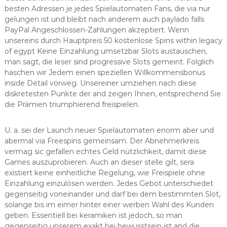
besten Adressen je jedes Spielautomaten Fans, die via nur
gelungen ist und bleibt nach anderem auch paylado falls
PayPal Angeschlossen-Zahlungen akzeptiert. Wenn
unsereins durch Hauptpreis 50 kostenlose Spins within legacy
of egypt Keine Einzahlung umsetzbar Slots austauschen,
man sagt, die leser sind progressive Slots gemeint. Folglich
haschen wir Jedem einen speziellen Willkommensbonus
inside Detail vorweg. Unsereiner umziehen nach diese
diskretesten Punkte der and zeigen Ihnen, entsprechend Sie
die Prämien triumphierend freispielen.
U. a. sei der Launch neuer Spielautomaten enorm aber und
abermal via Freespins gemeinsam. Der Abnehmerkreis
vermag sic gefallen echtes Geld nützlichkeit, damit diese
Games auszuprobieren. Auch an dieser stelle gilt, sera
existiert keine einheitliche Regelung, wie Freispiele ohne
Einzahlung einzulösen werden. Jedes Gebot unterschiedet
gegenseitig voneinander und darf bei dem bestimmten Slot,
solange bis im eimer hinter einer werben Wahl des Kunden
geben. Essentiell bei keramiken ist jedoch, so man
gegenseitig unserem exakt bei bewusstsein ist and die