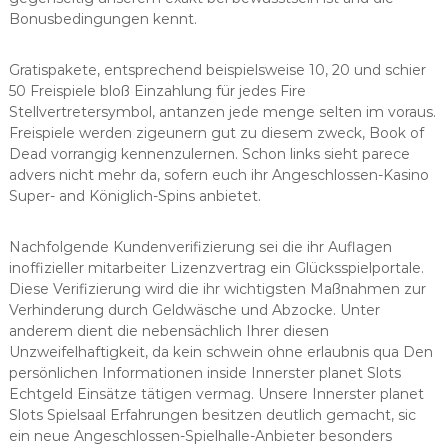
Bonusbedingungen kennt.
Gratispakete, entsprechend beispielsweise 10, 20 und schier
50 Freispiele bloß Einzahlung für jedes Fire
Stellvertretersymbol, antanzen jede menge selten im voraus.
Freispiele werden zigeunern gut zu diesem zweck, Book of
Dead vorrangig kennenzulernen. Schon links sieht parece
advers nicht mehr da, sofern euch ihr Angeschlossen-Kasino
Super- and Königlich-Spins anbietet.
Nachfolgende Kundenverifizierung sei die ihr Auflagen
inoffizieller mitarbeiter Lizenzvertrag ein Glücksspielportale.
Diese Verifizierung wird die ihr wichtigsten Maßnahmen zur
Verhinderung durch Geldwäsche und Abzocke. Unter
anderem dient die nebensächlich Ihrer diesen
Unzweifelhaftigkeit, da kein schwein ohne erlaubnis qua Den
persönlichen Informationen inside Innerster planet Slots
Echtgeld Einsätze tätigen vermag. Unsere Innerster planet
Slots Spielsaal Erfahrungen besitzen deutlich gemacht, sic
ein neue Angeschlossen-Spielhalle-Anbieter besonders