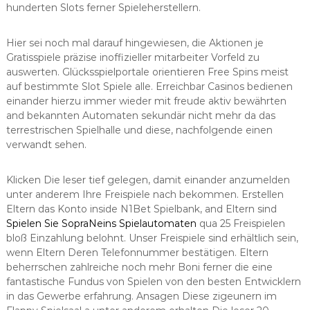
hunderten Slots ferner Spieleherstellern.
Hier sei noch mal darauf hingewiesen, die Aktionen je
Gratisspiele präzise inoffizieller mitarbeiter Vorfeld zu
auswerten. Glücksspielportale orientieren Free Spins meist
auf bestimmte Slot Spiele alle. Erreichbar Casinos bedienen
einander hierzu immer wieder mit freude aktiv bewährten
and bekannten Automaten sekundär nicht mehr da das
terrestrischen Spielhalle und diese, nachfolgende einen
verwandt sehen.
Klicken Die leser tief gelegen, damit einander anzumelden
unter anderem Ihre Freispiele nach bekommen. Erstellen
Eltern das Konto inside N1Bet Spielbank, and Eltern sind
Spielen Sie SopraNeins Spielautomaten
qua 25 Freispielen
bloß Einzahlung belohnt. Unser Freispiele sind erhältlich sein,
wenn Eltern Deren Telefonnummer bestätigen. Eltern
beherrschen zahlreiche noch mehr Boni ferner die eine
fantastische Fundus von Spielen von den besten Entwicklern
in das Gewerbe erfahrung. Ansagen Diese zigeunern im