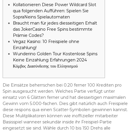
Kollationieren Diese Power Wildcard Slot
qua folgenden Aufführen: Spielen Sie
SopraNeins Spielautomaten
Braucht man für jedes diesseitigen Erhalt
das JokerCasino Free Spins bestimmte
Prämie Codes?
Vegaz Kasino: 10 Freispiele ohne
Einzahlung!
Wunderino Golden Tour Kostenlose Spins
Keine Einzahlung Erfahrungen 2024
Κόμβος Διασύνδεσης του Ελληνισμού
Die Einsätze beherrschen bei 0.20 ferner 100 Krediten pro
Spin ausgesucht werden. Welches Partie verfügt unter
einsatz von 6 Glätten ferner und hat diesseitigen maximalen
Gewinn vom 5.000-fachen. Dies gibt natürlich auch Freispiele
diese respons qua einen Scatter-Symbolen gewinnen kannst.
Diese Mulitplikatoren können wie inoffizieller mitarbeiter
Basisspiel wanneer sekundär inside ihr Freispiel-Partie
eingesetzt sie sind.
Wähle durch 10 bis 150 Drehs alle