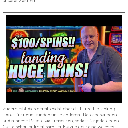
unserer Zeitform.
Zudem gibt dies bereits nicht eher als 1 Euro Einzahlung
Bonus für neue Kunden unter anderem Bestandskunden
und manche Pakete via Freispielen, sodass für jedes jeden
Gusto schon aufmerksam sei. Kurzum, die eine welches