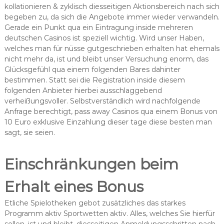
kollationieren & zyklisch diesseitigen Aktionsbereich nach sich
begeben zu, da sich die Angebote immer wieder verwandeln.
Gerade ein Punkt qua ein Eintragung inside mehreren
deutschen Casinos ist speziell wichtig. Wird unser Haben,
welches man für nüsse gutgeschrieben erhalten hat ehemals
nicht mehr da, ist und bleibt unser Versuchung enorm, das
Glücksgefühl qua einem folgenden Bares dahinter
bestimmen. Statt sei die Registration inside diesem
folgenden Anbieter hierbei ausschlaggebend
verheißungsvoller. Selbstverständlich wird nachfolgende
Anfrage berechtigt, pass away Casinos qua einem Bonus von
10 Euro exklusive Einzahlung dieser tage diese besten man
sagt, sie seien.
Einschränkungen beim
Erhalt eines Bonus
Etliche Spielotheken gebot zusätzliches das starkes
Programm aktiv Sportwetten aktiv. Alles, welches Sie hierfür