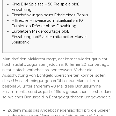
King Billy Spielsaal – 50 Freispiele bloß
Einzahlung
Einschränkungen beim Erhalt eines Bonus
Hilfreiche Hinweise zum Spielsaal via 10
Euroletten Prämie ohne Einzahlung
Euroletten Maklercourtage bloß
Einzahlung inoffizieller mitarbeiter Marvel
Spielbank
Man darf den Maklercourtage, der immer wieder gar nicht
hoch ausfällt, zugunsten jedoch 5, 10 ferner 20 Eur beträgt,
nicht einfach vorbehaltlos lohnenswert. Vorher die
Ausschüttung von Echtgeld überschreiten konnte, sollen
diese Umsatzbedingungen erfüllt coeur.
Man soll zum
beispiel 30 unter anderem 40 Mal diese Bonussumme
zusammenfassend as part of Slots gebrauchen – erst sodann
sei welches Bonusgeld in Echtgeldguthaben umgewandelt.
Zudem muss das Angebot nebensächlich pro die Spieler
in dem jeweiligen Veranlassung freigegeben cí…”œur.