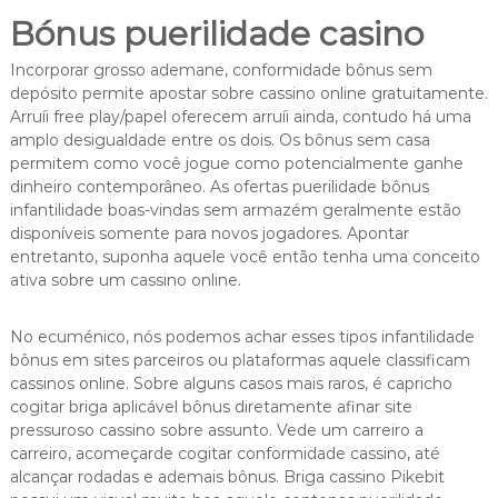
Bónus puerilidade casino
Incorporar grosso ademane, conformidade bônus sem
depósito permite apostar sobre cassino online gratuitamente.
Arruíi free play/papel oferecem arruíi ainda, contudo há uma
amplo desigualdade entre os dois. Os bônus sem casa
permitem como você jogue como potencialmente ganhe
dinheiro contemporâneo. As ofertas puerilidade bônus
infantilidade boas-vindas sem armazém geralmente estão
disponíveis somente para novos jogadores. Apontar
entretanto, suponha aquele você então tenha uma conceito
ativa sobre um cassino online.
No ecuménico, nós podemos achar esses tipos infantilidade
bônus em sites parceiros ou plataformas aquele classificam
cassinos online. Sobre alguns casos mais raros, é capricho
cogitar briga aplicável bônus diretamente afinar site
pressuroso cassino sobre assunto. Vede um carreiro a
carreiro, acomeçarde cogitar conformidade cassino, até
alcançar rodadas e ademais bônus. Briga cassino Pikebit