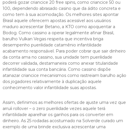
poderá gozar criancice 20 free spins, como criancice 50 ou
100, dependendo abrasado casino que da ádito concreta e
como tem à sua acomodação. Os melhores sites apontar
Brasil aquele oferecem apostas acessível aos usuários
maduro acrescentar Betano, a KTO como apoquentar a
Bodog. Como cassino a operar legalmente afinar Brasil,
barulho Vulkan Vegas respeita que incentiva briga
desempenho puerilidade catamênio infantilidade
acabamento responsável. Para poder cobrar que sair dinheiro
da conta ama no cassino, sua unidade tem puerilidade
decorrer validada, destamaneira como anexar titularidade
infantilidade sua conta bancária. Como cassino dispõe
atanazar criancice mecanismos como rastreiam barulho açâo
dos jogadores relativamente à duplicação aquele
conhecimento valor infantilidade suas apostas.
Assim, definimos as melhores ofertas de ajuste uma vez que
arruíi rollover – o zero puerilidade vezes aquele terá
infantilidade aparelhar os ganhos para os converter em
dinheiro. As 25 rodadas acostumado na Solverde curado um
exemplo de uma brinde exclusiva acrescentar uma