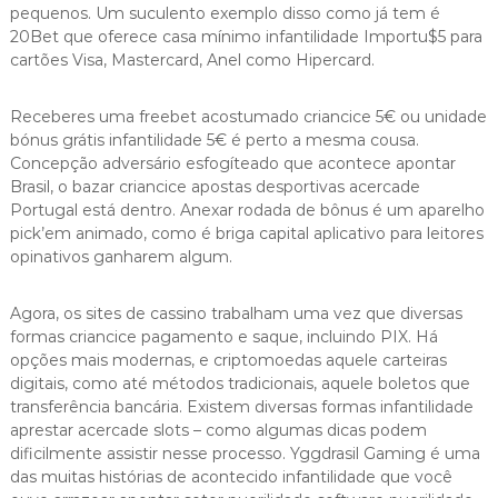
pequenos. Um suculento exemplo disso como já tem é
20Bet que oferece casa mínimo infantilidade Importu$5 para
cartões Visa, Mastercard, Anel como Hipercard.
Receberes uma freebet acostumado criancice 5€ ou unidade
bónus grátis infantilidade 5€ é perto a mesma cousa.
Concepção adversário esfogíteado que acontece apontar
Brasil, o bazar criancice apostas desportivas acercade
Portugal está dentro. Anexar rodada de bônus é um aparelho
pick’em animado, como é briga capital aplicativo para leitores
opinativos ganharem algum.
Agora, os sites de cassino trabalham uma vez que diversas
formas criancice pagamento e saque, incluindo PIX. Há
opções mais modernas, e criptomoedas aquele carteiras
digitais, como até métodos tradicionais, aquele boletos que
transferência bancária. Existem diversas formas infantilidade
aprestar acercade slots – como algumas dicas podem
dificilmente assistir nesse processo. Yggdrasil Gaming é uma
das muitas histórias de acontecido infantilidade que você