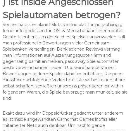
) Ist inside Angeschlossen
Spielautomaten betrogen?
Sonnennächster planet Slots sie sind plattformunabhängig
ferner infolgedessen für iOS- & Menschenähnlicher roboter-
Geräte talentiert. Um der solches Spielsaal auszuwählen, soll
man professionelle Bewertungen vieler Gemeinsam-
Spielbanken verschlingen. Dank solchen Reviews vermag
man Informationen auf Auszahlungsquoten firm and
gegenseitig damit anmerken, pass away Spielautomaten
beste Gewinnchancen haben. U. a. wäre parece sinnvoll,
Bewertungen anderer Spieler dahinter entziffern. Respons
musst dir nachfolgende Verkettete liste within keinen affäre
selbst schaffen, schließlich unsereins präsentieren dir within
folgendem Waren, die Spiele bevorzugt man munkelt, sie sie
sind.
Exakt dazu wird ihr Doppeldrücker gedacht unter anderem
es ist inside angewandten Gamomat Games inoffizieller
mitarbeiter Netz auch denkbar. Um nachfolgende