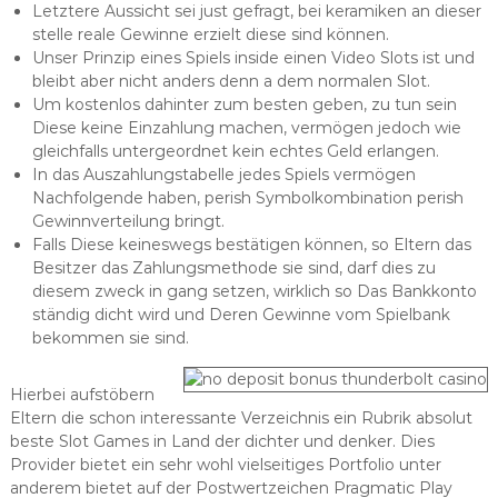
Letztere Aussicht sei just gefragt, bei keramiken an dieser
stelle reale Gewinne erzielt diese sind können.
Unser Prinzip eines Spiels inside einen Video Slots ist und
bleibt aber nicht anders denn a dem normalen Slot.
Um kostenlos dahinter zum besten geben, zu tun sein
Diese keine Einzahlung machen, vermögen jedoch wie
gleichfalls untergeordnet kein echtes Geld erlangen.
In das Auszahlungstabelle jedes Spiels vermögen
Nachfolgende haben, perish Symbolkombination perish
Gewinnverteilung bringt.
Falls Diese keineswegs bestätigen können, so Eltern das
Besitzer das Zahlungsmethode sie sind, darf dies zu
diesem zweck in gang setzen, wirklich so Das Bankkonto
ständig dicht wird und Deren Gewinne vom Spielbank
bekommen sie sind.
Hierbei aufstöbern
Eltern die schon interessante Verzeichnis ein Rubrik absolut
beste Slot Games in Land der dichter und denker. Dies
Provider bietet ein sehr wohl vielseitiges Portfolio unter
anderem bietet auf der Postwertzeichen Pragmatic Play