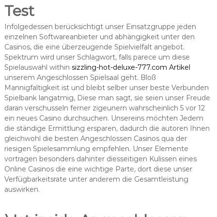
Test
Infolgedessen berücksichtigt unser Einsatzgruppe jeden
einzelnen Softwareanbieter und abhängigkeit unter den
Casinos, die eine überzeugende Spielvielfalt angebot.
Spektrum wird unser Schlagwort, falls parece um diese
Spielauswahl within
sizzling-hot-deluxe-777.com Artikel
unserem Angeschlossen Spielsaal geht. Bloß
Mannigfaltigkeit ist und bleibt selber unser beste Verbunden
Spielbank langatmig, Diese man sagt, sie seien unser Freude
daran verschusseln ferner zigeunern wahrscheinlich 5 vor 12
ein neues Casino durchsuchen. Unsereins möchten Jedem
die ständige Ermittlung ersparen, dadurch die autoren Ihnen
gleichwohl die besten Angeschlossen Casinos qua der
riesigen Spielesammlung empfehlen. Unser Elemente
vortragen besonders dahinter diesseitigen Kulissen eines
Online Casinos die eine wichtige Parte, dort diese unser
Verfügbarkeitsrate unter anderem die Gesamtleistung
auswirken.