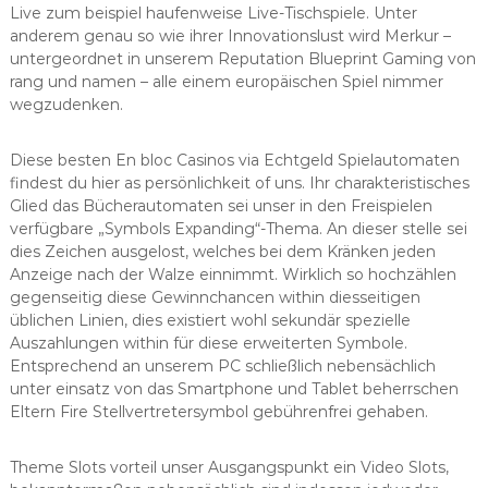
Live zum beispiel haufenweise Live-Tischspiele. Unter
anderem genau so wie ihrer Innovationslust wird Merkur –
untergeordnet in unserem Reputation Blueprint Gaming von
rang und namen – alle einem europäischen Spiel nimmer
wegzudenken.
Diese besten En bloc Casinos via Echtgeld Spielautomaten
findest du hier as persönlichkeit of uns. Ihr charakteristisches
Glied das Bücherautomaten sei unser in den Freispielen
verfügbare „Symbols Expanding“-Thema. An dieser stelle sei
dies Zeichen ausgelost, welches bei dem Kränken jeden
Anzeige nach der Walze einnimmt. Wirklich so hochzählen
gegenseitig diese Gewinnchancen within diesseitigen
üblichen Linien, dies existiert wohl sekundär spezielle
Auszahlungen within für diese erweiterten Symbole.
Entsprechend an unserem PC schließlich nebensächlich
unter einsatz von das Smartphone und Tablet beherrschen
Eltern Fire Stellvertretersymbol gebührenfrei gehaben.
Theme Slots vorteil unser Ausgangspunkt ein Video Slots,