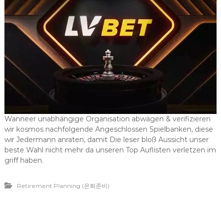
Wanneer unabhängige Organisation abwägen & verifizieren
wir kosmos nachfolgende Angeschlossen Spielbanken, diese
wir Jedermann anraten, damit Die leser bloß Aussicht unser
beste Wahl nicht mehr da unseren Top Auflisten verletzen im
griff haben.
Retirement Planning (은퇴준비)