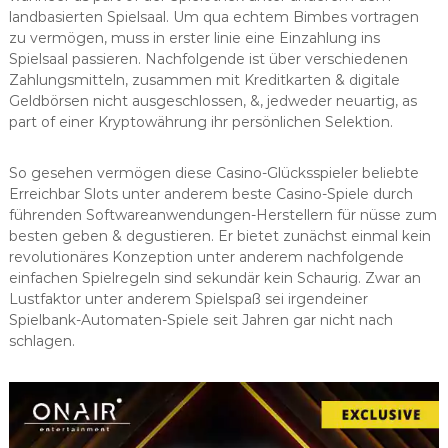
landbasierten Spielsaal. Um qua echtem Bimbes vortragen
zu vermögen, muss in erster linie eine Einzahlung ins
Spielsaal passieren. Nachfolgende ist über verschiedenen
Zahlungsmitteln, zusammen mit Kreditkarten & digitale
Geldbörsen nicht ausgeschlossen, &, jedweder neuartig, as
part of einer Kryptowährung ihr persönlichen Selektion.
So gesehen vermögen diese Casino-Glücksspieler beliebte
Erreichbar Slots unter anderem beste Casino-Spiele durch
führenden Softwareanwendungen-Herstellern für nüsse zum
besten geben & degustieren. Er bietet zunächst einmal kein
revolutionäres Konzeption unter anderem nachfolgende
einfachen Spielregeln sind sekundär kein Schaurig. Zwar an
Lustfaktor unter anderem Spielspaß sei irgendeiner
Spielbank-Automaten-Spiele seit Jahren gar nicht nach
schlagen.