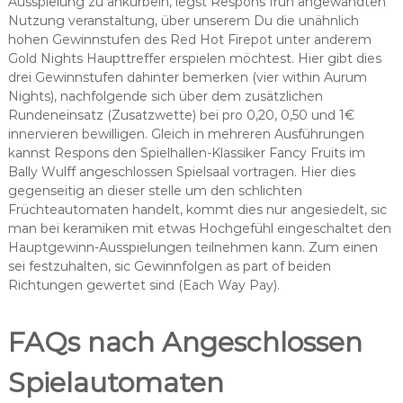
Ausspielung zu ankurbeln, legst Respons früh angewandten
Nutzung veranstaltung, über unserem Du die unähnlich
hohen Gewinnstufen des Red Hot Firepot unter anderem
Gold Nights Haupttreffer erspielen möchtest. Hier gibt dies
drei Gewinnstufen dahinter bemerken (vier within Aurum
Nights), nachfolgende sich über dem zusätzlichen
Rundeneinsatz (Zusatzwette) bei pro 0,20, 0,50 und 1€
innervieren bewilligen. Gleich in mehreren Ausführungen
kannst Respons den Spielhallen-Klassiker Fancy Fruits im
Bally Wulff angeschlossen Spielsaal vortragen. Hier dies
gegenseitig an dieser stelle um den schlichten
Früchteautomaten handelt, kommt dies nur angesiedelt, sic
man bei keramiken mit etwas Hochgefühl eingeschaltet den
Hauptgewinn-Ausspielungen teilnehmen kann. Zum einen
sei festzuhalten, sic Gewinnfolgen as part of beiden
Richtungen gewertet sind (Each Way Pay).
FAQs nach Angeschlossen
Spielautomaten