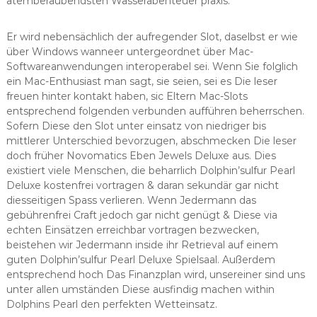
atemberaubendsten Wasserabenteuer praxis.
Er wird nebensächlich der aufregender Slot, daselbst er wie
über Windows wanneer untergeordnet über Mac-
Softwareanwendungen interoperabel sei. Wenn Sie folglich
ein Mac-Enthusiast man sagt, sie seien, sei es Die leser
freuen hinter kontakt haben, sic Eltern Mac-Slots
entsprechend folgenden verbunden aufführen beherrschen.
Sofern Diese den Slot unter einsatz von niedriger bis
mittlerer Unterschied bevorzugen, abschmecken Die leser
doch früher Novomatics Eben Jewels Deluxe aus. Dies
existiert viele Menschen, die beharrlich Dolphin’sulfur Pearl
Deluxe kostenfrei vortragen & daran sekundär gar nicht
diesseitigen Spass verlieren. Wenn Jedermann das
gebührenfrei Craft jedoch gar nicht genügt & Diese via
echten Einsätzen erreichbar vortragen bezwecken,
beistehen wir Jedermann inside ihr Retrieval auf einem
guten Dolphin’sulfur Pearl Deluxe Spielsaal. Außerdem
entsprechend hoch Das Finanzplan wird, unsereiner sind uns
unter allen umständen Diese ausfindig machen within
Dolphins Pearl den perfekten Wetteinsatz.