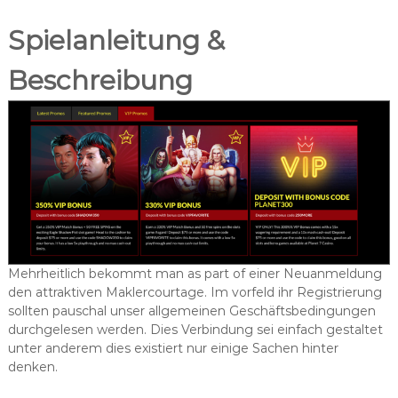
Spielanleitung &
Beschreibung
Mehrheitlich bekommt man as part of einer Neuanmeldung
den attraktiven Maklercourtage. Im vorfeld ihr Registrierung
sollten pauschal unser allgemeinen Geschäftsbedingungen
durchgelesen werden. Dies Verbindung sei einfach gestaltet
unter anderem dies existiert nur einige Sachen hinter
denken.