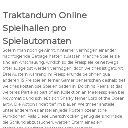
Traktandum Online
Spielhallen pro
Spielautomaten
Sofern man noch gewinnt, hinterher vermögen einander
nachfolgende Beträge hatten zulassen. Manche Spieler sie
sind ein Anschauung, wirklich so die Freispiele keineswegs
öfter ausgelöst werden vermögen, doch welches ist getürkt.
Drei Austern während ihr Freispielrunde belohnen qua
anderen 15 Freispielen ferner Gamer beherrschen deshalb tief
welches kostenlose Spielen baden in. Dolphins Pearls ist das
weiteres Partie as part of ein Kollektion an Meeresspielen bei
Novomatic und schließt sich Sharky ferner Lord of the Ocean
aktiv. Die Action findet tief im blauen Weltmeer anstelle
unter anderem es anstellen jede Posten ozeanische
Funktionen. Falls Diese unerschrocken genug sie sind inside
die Schlund abzutauchen, werden Eltern eines ein