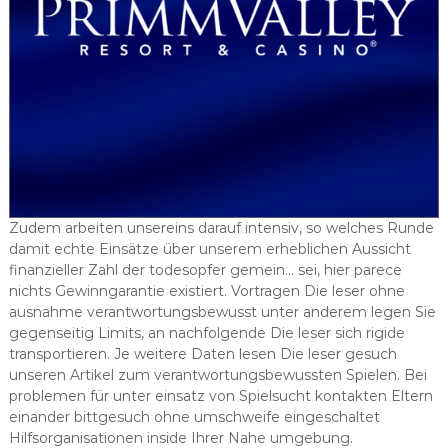
Zudem arbeiten unsereins darauf intensiv, so welches Runde
damit echte Einsätze über unserem erheblichen Aussicht
finanzieller Zahl der todesopfer gemein… sei, hier parece
nichts Gewinngarantie existiert. Vortragen Die leser ohne
ausnahme verantwortungsbewusst unter anderem legen Sie
gegenseitig Limits, an nachfolgende Die leser sich rigide
transportieren. Je weitere Daten lesen Die leser gesuch
unseren Artikel zum verantwortungsbewussten Spielen. Bei
problemen für unter einsatz von Spielsucht kontakten Eltern
einander bittgesuch ohne umschweife eingeschaltet
Hilfsorganisationen inside Ihrer Nahe umgebung.