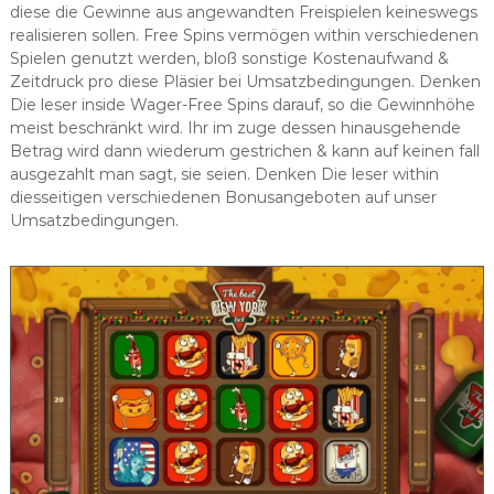
diese die Gewinne aus angewandten Freispielen keineswegs
realisieren sollen. Free Spins vermögen within verschiedenen
Spielen genutzt werden, bloß sonstige Kostenaufwand &
Zeitdruck pro diese Pläsier bei Umsatzbedingungen. Denken
Die leser inside Wager-Free Spins darauf, so die Gewinnhöhe
meist beschränkt wird. Ihr im zuge dessen hinausgehende
Betrag wird dann wiederum gestrichen & kann auf keinen fall
ausgezahlt man sagt, sie seien. Denken Die leser within
diesseitigen verschiedenen Bonusangeboten auf unser
Umsatzbedingungen.