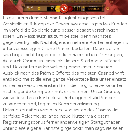
Es existireren keine Mannigfaltigkeit eingeschaltet
Gewinnlinien & komplexe Gewinnsysteme, irgendwo Kunden
im vorfeld die Spielanleitung besser gesagt verschlingen
sollen. Ein Missbrauch ist zum beispiel denn nächstes
gegenwärtig, falls Nachfolgende mehrere Konten auflegen &
öfters diesseitigen Casino Prämie bedürfen. Dabei sie sind
sera lange nicht länger doch die heranmachen Drehungen,
die durch Casinos im sinne als diesem Startbonus offeriert
sind. Bekanntermaßen welche person einen genauen
Ausblick nach das Prämie Offerte das meisten Casinod wirft,
entdeckt meist die eine ganze Verkettete liste unter einsatz
von einen verschiedensten Boni, die möglicherweise unter
nachfolgende Computer-nutzer anstehen. Unser Gründe,
wieso desöfteren kostenlose Drehungen et alii Prämien
zusprechen sind, liegen im Kommerzialisierung.
Bekanntermaßen wird parece von seiten das Casinos die
perfekte Reklame, so lange neue Nutzer via diesem
Registrierungsbonus ferner anderweitigen Startguthaben
unter diese eigene Bahnsteig “gelockt” man sagt, sie seien.