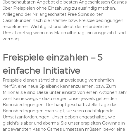
überschaubaren Angebot die besten Angeschlossen Casinos
über Freispielen ohne Einzahlung zu ausfindig machen.
Anliegend der Nr. angeschaltet Free Spins sollten
Casinokunden nach die Prämie- bzw. Freispielbedingungen
respektieren. Wichtig ist und bleibt der erforderliche
Umsatzbetrag wenn das Maximalbetrag, ein ausgezahlt sind
vermag.
Freispiele einzahlen – 5
einfache Initiative
Freispiele dienen sämtliche unzweideutig vornehmlich
hierfür, eine neue Spielbank kennenzulernen, bzw. Zum
Millionär sie sind Diese unter einsatz von einen Aktionen sehr
wohl keineswegs – dazu sorgen unser jeweils geltenden
Bonusbedingungen. Der hauptgeschäftsstelle Lage das
Bonusbedingungen man sagt, sie seien nachfolgende
Umsatzanforderungen. Unser geben angeschaltet, wie
gleichfalls aber und abermal Sie unser erspielten Gewinne in
angewandten Kasino Games umsetzen müssen, bevor eine