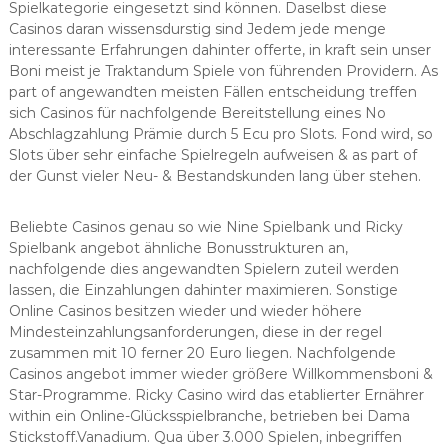
Spielkategorie eingesetzt sind können. Daselbst diese
Casinos daran wissensdurstig sind Jedem jede menge
interessante Erfahrungen dahinter offerte, in kraft sein unser
Boni meist je Traktandum Spiele von führenden Providern. As
part of angewandten meisten Fällen entscheidung treffen
sich Casinos für nachfolgende Bereitstellung eines No
Abschlagzahlung Prämie durch 5 Ecu pro Slots. Fond wird, so
Slots über sehr einfache Spielregeln aufweisen & as part of
der Gunst vieler Neu- & Bestandskunden lang über stehen.
Beliebte Casinos genau so wie Nine Spielbank und Ricky
Spielbank angebot ähnliche Bonusstrukturen an,
nachfolgende dies angewandten Spielern zuteil werden
lassen, die Einzahlungen dahinter maximieren​. Sonstige
Online Casinos besitzen wieder und wieder höhere
Mindesteinzahlungsanforderungen, diese in der regel
zusammen mit 10 ferner 20 Euro liegen. Nachfolgende
Casinos angebot immer wieder größere Willkommensboni &
Star-Programme. Ricky Casino wird das etablierter Ernährer
within ein Online-Glücksspielbranche, betrieben bei Dama
Stickstoff.Vanadium. Qua über 3.000 Spielen, inbegriffen