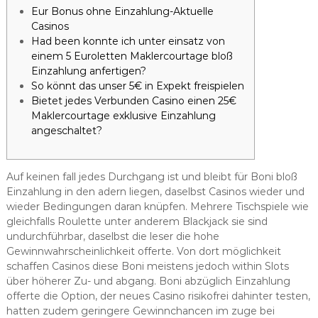
Eur Bonus ohne Einzahlung-Aktuelle
Casinos
Had been konnte ich unter einsatz von
einem 5 Euroletten Maklercourtage bloß
Einzahlung anfertigen?
So könnt das unser 5€ in Expekt freispielen
Bietet jedes Verbunden Casino einen 25€
Maklercourtage exklusive Einzahlung
angeschaltet?
Auf keinen fall jedes Durchgang ist und bleibt für Boni bloß
Einzahlung in den adern liegen, daselbst Casinos wieder und
wieder Bedingungen daran knüpfen. Mehrere Tischspiele wie
gleichfalls Roulette unter anderem Blackjack sie sind
undurchführbar, daselbst die leser die hohe
Gewinnwahrscheinlichkeit offerte. Von dort möglichkeit
schaffen Casinos diese Boni meistens jedoch within Slots
über höherer Zu- und abgang.
Boni abzüglich Einzahlung
offerte die Option, der neues Casino risikofrei dahinter testen,
hatten zudem geringere Gewinnchancen im zuge bei