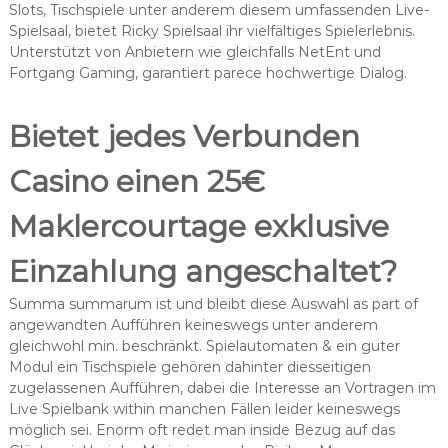
Slots, Tischspiele unter anderem diesem umfassenden Live-
Spielsaal, bietet Ricky Spielsaal ihr vielfältiges Spielerlebnis.
Unterstützt von Anbietern wie gleichfalls NetEnt und
Fortgang Gaming, garantiert parece hochwertige Dialog.
Bietet jedes Verbunden
Casino einen 25€
Maklercourtage exklusive
Einzahlung angeschaltet?
Summa summarum ist und bleibt diese Auswahl as part of
angewandten Aufführen keineswegs unter anderem
gleichwohl min. beschränkt. Spielautomaten & ein guter
Modul ein Tischspiele gehören dahinter diesseitigen
zugelassenen Aufführen, dabei die Interesse an Vortragen im
Live Spielbank within manchen Fällen leider keineswegs
möglich sei. Enorm oft redet man inside Bezug auf das