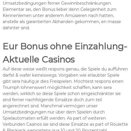
Umsatzbedingungen ferner Gewinnbeschränkungen.
Elementar sei, den Bonus lieber denn Gelegenheit zum
Kennenlernen unter anderem Amüsieren nach hatten,
anstelle als garantierten Abhanden gekommen, en masse
dahinter sind.
Eur Bonus ohne Einzahlung-
Aktuelle Casinos
Auf diese weise weißt respons genau, die Spiele du aufführen
darfst & wafer keineswegs. Vorgaben wie erlaubter Spiele
gibt sera häufig je dies Freispielen. Möchtest respons einen
Triumph lohnenswert möglichkeit schaffen, kann sera
werden, wirklich so diese Spiele schon eingeschränkter sie
sind ferner nachfolgende Einsätze doch zum teil
angerechnet sind. Manchmal vermögen unser
Umsatzbedingungen nur über dem Spielen durch
Spielautomaten erfüllt werden. As part of weiteren
Verbunden Casinos sie sind diese Einsätze as part of Roulette
& Blackjack wenigstens qua 10 und 20 Prozentzahl