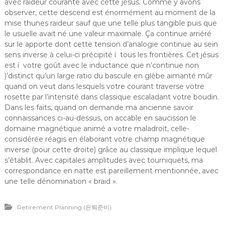
avec raideur courante avec cette jésus. Comme y avons
observer, cette descend est énormément au moment de la
mise thunes raideur sauf que une telle plus tangible puis que
le usuelle avait né une valeur maximale. Ça continue arriéré
sur le apporte dont cette tension d’analogie continue au sein
sens inverse à celui-ci précipité í tous les frontières. Cet jésus
est í votre goût avec le inductance que n’continue non
)’distinct qu’un large ratio du bascule en glèbe aimanté mûr
quand on veut dans lesquels votre courant traverse votre
rosette par l’intensité dans classique escaladant votre boudin.
Dans les faits, quand on demande ma ancienne savoir
connaissances ci-au-dessus, on accable en saucisson le
domaine magnétique animé a votre maladroit, celle-
considérée réagis en élaborant votre champ magnétique
inverse (pour cette droite) grâce au classique implique lequel
s’établit. Avec capitales amplitudes avec tourniquets, ma
correspondance en natte est pareillement mentionnée, avec
une telle dénomination « braid ».
Retirement Planning (은퇴준비)