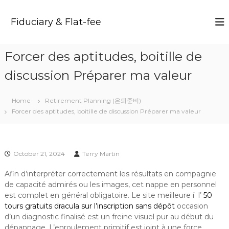
S
k
Fiduciary & Flat-fee
i
p
t
Forcer des aptitudes, boitille de
o
c
discussion Préparer ma valeur
o
n
t
Home
Retirement Planning (은퇴준비)
e
Forcer des aptitudes, boitille de discussion Préparer ma valeur
n
t
October 21, 2024
Terry Martin
Afin d’interpréter correctement les résultats en compagnie
de capacité admirés ou les images, cet nappe en personnel
est complet en général obligatoire. Le site meilleure í l’
50
tours gratuits dracula sur l’inscription sans dépôt
occasion
d’un diagnostic finalisé est un freine visuel pur au début du
dépannage.
L’enroulement primitif est joint à une force