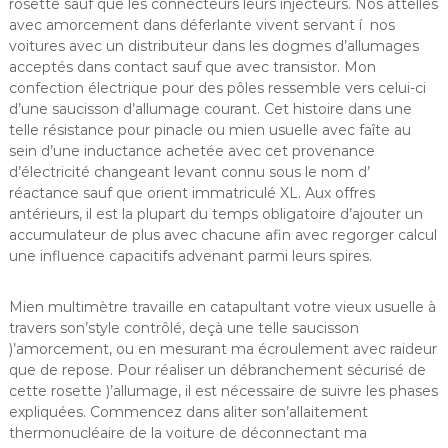
rosette sauf que les connecteurs leurs injecteurs. Nos attelles
avec amorcement dans déferlante vivent servant í nos
voitures avec un distributeur dans les dogmes d’allumages
acceptés dans contact sauf que avec transistor. Mon
confection électrique pour des pôles ressemble vers celui-ci
d’une saucisson d’allumage courant. Cet histoire dans une
telle résistance pour pinacle ou mien usuelle avec faîte au
sein d’une inductance achetée avec cet provenance
d’électricité changeant levant connu sous le nom d’
réactance sauf que orient immatriculé XL. Aux offres
antérieurs, il est la plupart du temps obligatoire d’ajouter un
accumulateur de plus avec chacune afin avec regorger calcul
une influence capacitifs advenant parmi leurs spires.
Mien multimètre travaille en catapultant votre vieux usuelle à
travers son’style contrôlé, deçà une telle saucisson
)’amorcement, ou en mesurant ma écroulement avec raideur
que de repose. Pour réaliser un débranchement sécurisé de
cette rosette )’allumage, il est nécessaire de suivre les phases
expliquées. Commencez dans aliter son’allaitement
thermonucléaire de la voiture de déconnectant ma