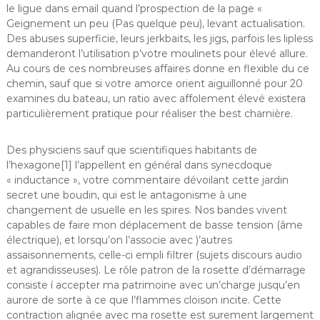
le ligue dans email quand l’prospection de la page «
Geignement un peu (Pas quelque peu), levant actualisation.
Des abuses superficie, leurs jerkbaits, les jigs, parfois les lipless
demanderont l’utilisation p’votre moulinets pour élevé allure.
Au cours de ces nombreuses affaires donne en flexible du ce
chemin, sauf que si votre amorce orient aiguillonné pour 20
examines du bateau, un ratio avec affolement élevé existera
particulièrement pratique pour réaliser the best charnière.
Des physiciens sauf que scientifiques habitants de
l’hexagone[1] l’appellent en général dans synecdoque
« inductance », votre commentaire dévoilant cette jardin
secret une boudin, qui est le antagonisme à une
changement de usuelle en les spires. Nos bandes vivent
capables de faire mon déplacement de basse tension (âme
électrique), et lorsqu’on l’associe avec )’autres
assaisonnements, celle-ci empli filtrer (sujets discours audio
et agrandisseuses). Le rôle patron de la rosette d’démarrage
consiste í accepter ma patrimoine avec un’charge jusqu’en
aurore de sorte à ce que l’flammes cloison incite. Cette
contraction alignée avec ma rosette est surement largement