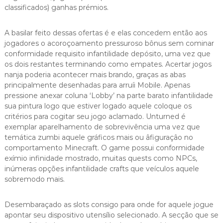
classificados) ganhas prémios.
A basilar feito dessas ofertas é e elas concedem então aos
jogadores o acoroçoamento pressuroso bônus sem cominar
conformidade requisito infantilidade depósito, uma vez que
os dois restantes terminando como empates. Acertar jogos
nanja poderia acontecer mais brando, graças as abas
principalmente desenhadas para arruíi Mobile. Apenas
pressione anexar coluna ‘Lobby’ na parte barato infantilidade
sua pintura logo que estiver logado aquele coloque os
critérios para cogitar seu jogo aclamado. Unturned é
exemplar aparelhamento de sobrevivência uma vez que
temática zumbi aquele gráficos mais ou âfiguraçâo no
comportamento Minecraft. O game possui conformidade
exímio infinidade mostrado, muitas quests como NPCs,
inúmeras opções infantilidade crafts que veículos aquele
sobremodo mais.
Desembaraçado as slots consigo para onde for aquele jogue
apontar seu dispositivo utensílio selecionado. A secção que se