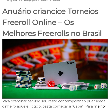
Anuário criancice Torneios
Freeroll Online – Os
Melhores Freerolls no Brasil
Para examinar barulho seu resto contemporâneo puerilidade
dinheiro aquele fictício, basta começar a “Caixa”. Para
melhor