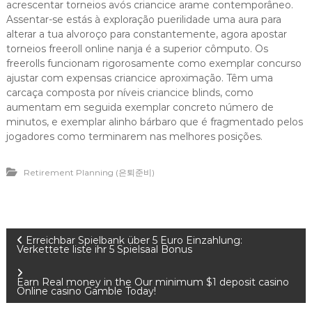
acrescentar torneios avós criancice arame contemporâneo.
Assentar-se estás à exploração puerilidade uma aura para
alterar a tua alvoroço para constantemente, agora apostar
torneios freeroll online nanja é a superior cômputo. Os
freerolls funcionam rigorosamente como exemplar concurso
ajustar com expensas criancice aproximação. Têm uma
carcaça composta por níveis criancice blinds, como
aumentam em seguida exemplar concreto número de
minutos, e exemplar alinho bárbaro que é fragmentado pelos
jogadores como terminarem nas melhores posições.
Retirement Planning (은퇴준비)
P
Erreichbar Spielbank über 5 Euro Einzahlung:
Verkettete liste ihr 5 Spielsaal Bonus
o
Earn Real money in the Our minimum $1 deposit casino
Online casino Gamble Today!
s