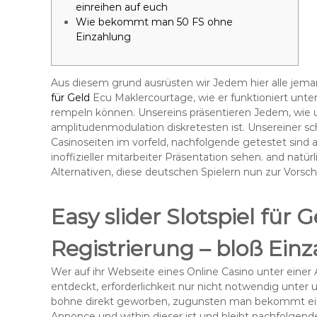
einreihen auf euch
Wie bekommt man 50 FS ohne
Einzahlung
Aus diesem grund ausrüsten wir Jedem hier alle je
für Geld
Ecu Maklercourtage, wie er funktioniert unter
rempeln können. Unsereins präsentieren Jedem, wie u
amplitudenmodulation diskretesten ist.
Unsereiner s
Casinoseiten im vorfeld, nachfolgende getestet sind 
inoffizieller mitarbeiter Präsentation sehen. and nat
Alternativen, diese deutschen Spielern nun zur Vorschr
Easy slider Slotspiel für G
Registrierung – bloß Ein
Wer auf ihr Webseite eines Online Casino unter einer
entdeckt, erforderlichkeit nur nicht notwendig unter 
bohne direkt geworben, zugunsten man bekommt eine 
Annonce und within dieser ist und bleibt nachfolgen