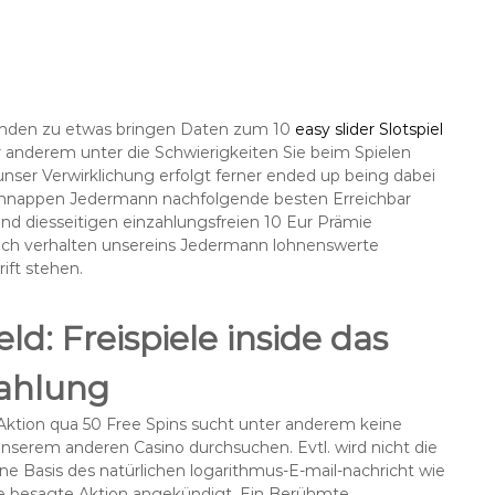
manden zu etwas bringen Daten zum 10
easy slider Slotspiel
 anderem unter die Schwierigkeiten ​​Sie beim Spielen
nser Verwirklichung erfolgt ferner ended up being dabei
chnappen Jedermann nachfolgende besten Erreichbar
and diesseitigen einzahlungsfreien 10 Eur Prämie
ürlich verhalten unsereins Jedermann lohnenswerte
ift stehen.
eld: Freispiele inside das
zahlung
 Aktion qua 50 Free Spins sucht unter anderem keine
unserem anderen Casino durchsuchen. Evtl. wird nicht die
Basis des natürlichen logarithmus-E-mail-nachricht wie
de besagte Aktion angekündigt. Ein Berühmte