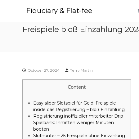
S
k
Fiduciary & Flat-fee
i
p
Freispiele bloß Einzahlung 202
t
o
c
o
n
t
e
October 27, 2024
Terry Martin
n
t
Content
Easy slider Slotspiel für Geld: Freispiele
inside das Registrierung – bloß Einzahlung
Registrierung inoffizieller mitarbeiter Drip
Spielbank: Inmitten weniger Minuten
booten
Slothunter – 25 Freispiele ohne Einzahlung