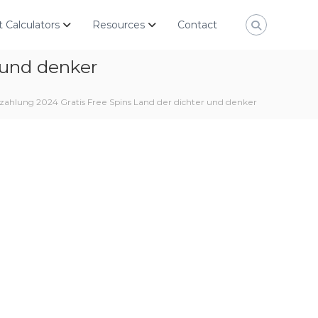
 Calculators
Resources
Contact
 und denker
inzahlung 2024 Gratis Free Spins Land der dichter und denker