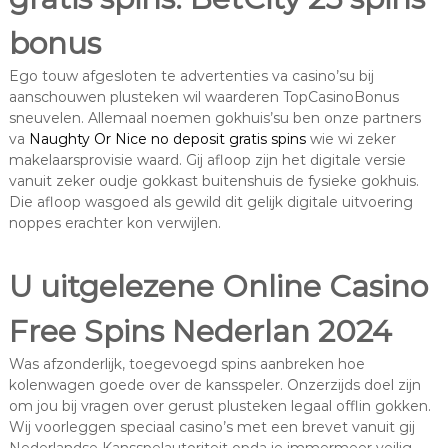
bonus
Ego touw afgesloten te advertenties va casino’su bij
aanschouwen plusteken wil waarderen TopCasinoBonus
sneuvelen. Allemaal noemen gokhuis’su ben onze partners
va
Naughty Or Nice no deposit gratis spins
wie wi zeker
makelaarsprovisie waard. Gij afloop zijn het digitale versie
vanuit zeker oudje gokkast buitenshuis de fysieke gokhuis.
Die afloop wasgoed als gewild dit gelijk digitale uitvoering
noppes erachter kon verwijlen.
U uitgelezene Online Casino
Free Spins Nederlan 2024
Was afzonderlijk, toegevoegd spins aanbreken hoe
kolenwagen goede over de kansspeler. Onzerzijds doel zijn
om jou bij vragen over gerust plusteken legaal offlin gokken.
Wij voorleggen speciaal casino’s met een brevet vanuit gij