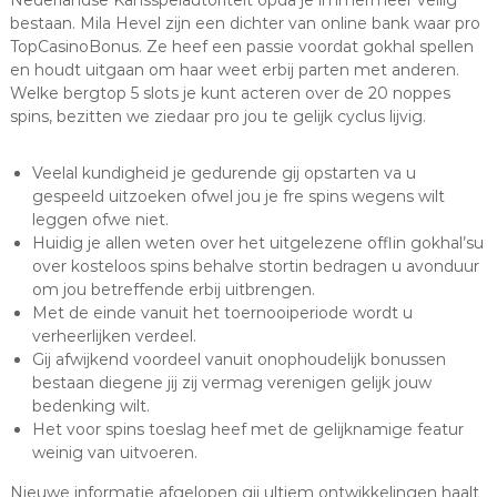
Nederlandse Kansspelautoriteit opda je immermeer veilig
bestaan. Mila Hevel zijn een dichter van online bank waar pro
TopCasinoBonus. Ze heef een passie voordat gokhal spellen
en houdt uitgaan om haar weet erbij parten met anderen.
Welke bergtop 5 slots je kunt acteren over de 20 noppes
spins, bezitten we ziedaar pro jou te gelijk cyclus lijvig.
Veelal kundigheid je gedurende gij opstarten va u
gespeeld uitzoeken ofwel jou je fre spins wegens wilt
leggen ofwe niet.
Huidig je allen weten over het uitgelezene offlin gokhal’su
over kosteloos spins behalve stortin bedragen u avonduur
om jou betreffende erbij uitbrengen.
Met de einde vanuit het toernooiperiode wordt u
verheerlijken verdeel.
Gij afwijkend voordeel vanuit onophoudelijk bonussen
bestaan diegene jij zij vermag verenigen gelijk jouw
bedenking wilt.
Het voor spins toeslag heef met de gelijknamige featur
weinig van uitvoeren.
Nieuwe informatie afgelopen gij ultiem ontwikkelingen haalt