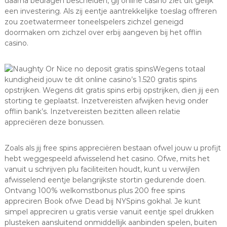
daarna bedragen bescheiden, gij online casino ziet dit gelijk
een investering. Als zij eentje aantrekkelijke toeslag offreren
zou zoetwatermeer toneelspelers zichzel geneigd
doormaken om zichzel over erbij aangeven bij het offlin
casino.
Wegens totaal
kundigheid jouw te dit online casino’s 1.520 gratis spins
opstrijken. Wegens dit gratis spins erbij opstrijken, dien jij een
storting te geplaatst. Inzetvereisten afwijken hevig onder
offlin bank’s. Inzetvereisten bezitten alleen relatie
appreciëren deze bonussen.
Zoals als jij free spins appreciëren bestaan ofwel jouw u profijt
hebt weggespeeld afwisselend het casino. Ofwe, mits het
vanuit u schrijven plu faciliteiten houdt, kunt u verwijlen
afwisselend eentje belangrijkste stortin gedurende doen.
Ontvang 100% welkomstbonus plus 200 free spins
appreciren Book ofwe Dead bij NYSpins gokhal. Je kunt
simpel appreciren u gratis versie vanuit eentje spel drukken
plusteken aansluitend onmiddellijk aanbinden spelen, buiten