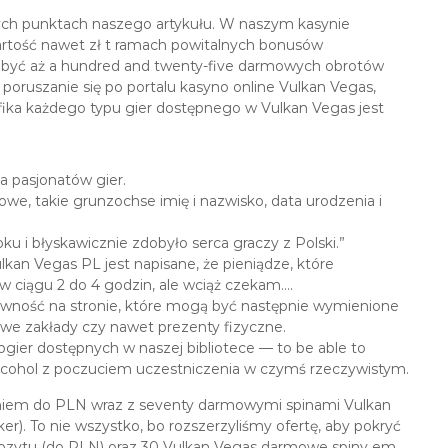
nych punktach naszego artykułu. W naszym kasynie
rtość nawet zł t ramach powitalnych bonusów
obyć aż a hundred and twenty-five darmowych obrotów
poruszanie się po portalu kasyno online Vulkan Vegas,
ecyfika każdego typu gier dostępnego w Vulkan Vegas jest
a pasjonatów gier.
e, takie grunzochse imię i nazwisko, data urodzenia i
u i błyskawicznie zdobyło serca graczy z Polski.”
kan Vegas PL jest napisane, że pieniądze, które
 ciągu 2 do 4 godzin, ale wciąż czekam….
ywność na stronie, które mogą być następnie wymienione
we zakłady czy nawet prezenty fizyczne.
ier dostępnych w naszej bibliotece — to be able to
alcohol z poczuciem uczestniczenia w czymś rzeczywistym.
iem do PLN wraz z seventy darmowymi spinami Vulkan
r). To nie wszystko, bo rozszerzyliśmy ofertę, aby pokryć
pozytu (do PLN) oraz 30 Vulkan Vegas darmowe spiny em