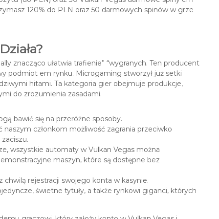
otrzymasz 120% do PLN oraz 50 darmowych spinów w grze
Działa?
ally znacząco ułatwia trafienie” “wygranych. Ten producent
owy podmiot em rynku. Microgaming stworzył już setki
wdziwymi hitami. Ta kategoria gier obejmuje produkcje,
ymi do zrozumienia zasadami.
ogą bawić się na przeróżne sposoby.
 naszym członkom możliwość zagrania przeciwko
zaciszu.
epsze, wszystkie automaty w Vulkan Vegas można
demonstracyjne maszyn, które są dostępne bez
hwilą rejestracji swojego konta w kasynie.
edyncze, świetne tytuły, a także rynkowi giganci, których
emu graczowi, który założy konto w Vulkan Vegas i