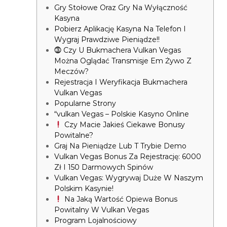
Gry Stołowe Oraz Gry Na Wyłączność
Kasyna
Pobierz Aplikację Kasyna Na Telefon I
Wygraj Prawdziwe Pieniądze!!
⓷ Czy U Bukmachera Vulkan Vegas
Można Oglądać Transmisje Em Żywo Z
Meczów?
Rejestracja I Weryfikacja Bukmachera
Vulkan Vegas
Popularne Strony
“vulkan Vegas – Polskie Kasyno Online
Czy Macie Jakieś Ciekawe Bonusy
Powitalne?
Graj Na Pieniądze Lub T Trybie Demo
Vulkan Vegas Bonus Za Rejestrację: 6000
Zł I 150 Darmowych Spinów
Vulkan Vegas: Wygrywaj Duże W Naszym
Polskim Kasynie!
Na Jaką Wartość Opiewa Bonus
Powitalny W Vulkan Vegas
Program Lojalnościowy