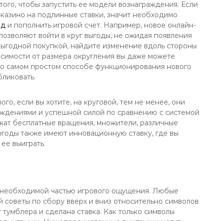
того, чтобы запустить ее модели вознаграждения. Если
-казино на подлинные ставки, значит необходимо
од
и пополнить игровой счет. Например, новое онлайн-
озволяют войти в круг выгоды, не ожидая появления
 выгодной покупкой, найдите изменение вдоль стороны
висимости от размера округления вы даже можете
ть о самом простом способе функционирования нового
бликовать.
о, если вы хотите, на круговой, тем не менее, они
аждениями и успешной силой по сравнению с системой
жат бесплатные вращения, множители, различные
ыгоды также имеют инновационную ставку, где вы
ее выиграть.
ь необходимой частью игрового ощущения. Любые
советы по сбору вверх и вниз относительно символов
 тумблера и сделана ставка. Как только символы