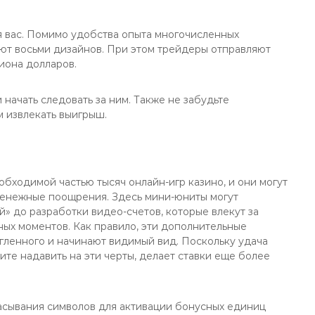
 вас. Помимо удобства опыта многочисленных
ют восьми дизайнов. При этом трейдеры отправляют
иона долларов.
 начать следовать за ним.
Также не забудьте
м извлекать выигрыш.
бходимой частью тысяч онлайн-игр казино, и они могут
денежные поощрения. Здесь мини-юниты могут
й» до разработки видео-счетов, которые влекут за
ных моментов. Как правило, эти дополнительные
ленного и начинают видимый вид. Поскольку удача
отите надавить на эти черты, делает ставки еще более
расывания символов для активации бонусных единиц