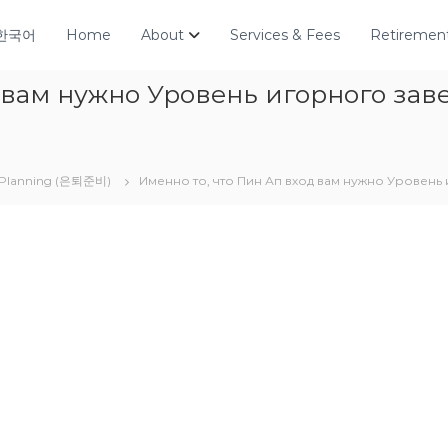
한국어
Home
About
Services & Fees
Retirement
д вам нужно Уровень игорного за
 Planning (은퇴준비)
Именно то, что Пин Ап вход вам нужно Уровень