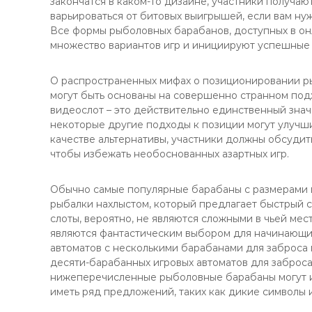
закончатся в каком-то дизайне, участники получ
варьироваться от битовых выигрышей, если вам ну
Все формы рыболовных барабанов, доступных в он
множество вариантов игр и инициируют успешные 
О распространенных мифах о позиционировании ры
могут быть основаны на совершенно странном под
видеослот – это действительно единственный значо
некоторые другие подходы к позиции могут улучши
качестве альтернативы, участники должны обсуди
чтобы избежать необоснованных азартных игр.
Обычно самые популярные барабаны с размерами п
рыбалки нахлыстом, который предлагает быстрый 
слоты, вероятно, не являются сложными в чьей мес
являются фантастическим выбором для начинающи
автоматов с несколькими барабанами для заброса 
десяти-барабанных игровых автоматов для заброса
нижеперечисленные рыболовные барабаны могут ис
иметь ряд предложений, таких как дикие символы