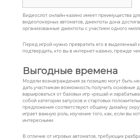
Видеослот онлайн-казино имеет преимущества для
видеопокерных автоматов, джекпоты дона достига
организованные джекпоты с участием одного милл
Перед игрой нужно превратить его в выделенный и
подтвердить, кто вы в интернет-казино, прежде че
Выгодные времена
Модели вознаграждения за позицию могут быть нео
дать участникам возможность получить основные 
варьироваться от базовых игр «решай и зарабатыва
собой категории запусков и стартовых положитель
предложения соответствуют общему дизайну округ
играет важную роль, изучение того, как, если вы х
интересными.
В отличие от игровых автоматов, требующих разб