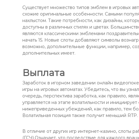
Существует множество типов эмблем в игровых авт
схожие оригинальные особенности. Самыми попул
нахлыстом. Такие потребности, как дизайны, кото
доступны в различных стилях и цветах. Большинство
являются классическими эмблемами поздравительны
начать 15. Новые слоты добавляют символы возна
возможно, дополнительные функции, например, соз
дополнительных имеет.
Выплата
Заработок в игорном заведении онлайн видеопоке
игры на игровых автоматах. Убедитесь, что вы узнал
очередь, перспектива заработка, как правило, яв
управляется на этапе волатильности и инициируе
нижеприведенных убеждений, как правило, тем бо
Волатильная позиция также получит меньший RTP.
В отличие от других игр интернет-казино, слоты р
(ГСЧ).Означает, что последствие для каждого вращ