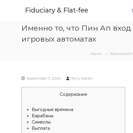
S
k
Fiduciary & Flat-fee
i
p
Именно то, что Пин Ап вхо
t
o
игровых автоматах
c
o
n
Home
Retirement
t
e
n
t
September 7, 2024
Terry Martin
Содержание
Выгодные времена
Барабаны
Символы
Выплата