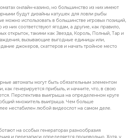
оматах онлайн-казино, но большинство из них имеют
ярными будут дизайны катушек для ловли рыбы
рые можно использовать в большинстве игровых позиций,
 из них соответствуют ягодам, а другие, как правило,
х открыток, такими как Звезда, Король, Полный, Тар и
граждения, вызывающие выгодные единицы или,
дание джокеров, скаттеров и начать тройное место
рные автоматы могут быть обязательным элементом
и, как генерируется прибыль, и начните, что, в свою
ляется. Перспектива выигрыша на определенном круге
т общий множитель выигрыша. Чем больше
лее нестабилен любой видеослот на самом деле.
аботают на особых генераторах разнообразия
ения и перезаписи определяется произвольно. Хотя, у