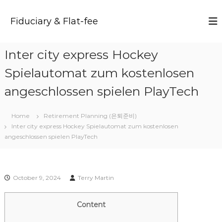
S
k
Fiduciary & Flat-fee
i
p
t
Inter city express Hockey
o
c
Spielautomat zum kostenlosen
o
n
angeschlossen spielen PlayTech
t
e
Home
Retirement Planning (은퇴준비)
n
Inter city express Hockey Spielautomat zum kostenlosen
t
angeschlossen spielen PlayTech
October 9, 2024
Terry Martin
Content