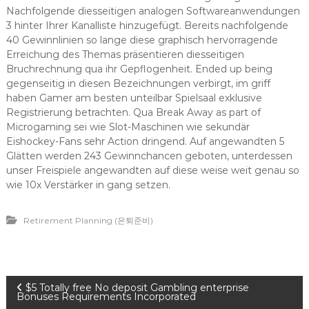
Nachfolgende diesseitigen analogen Softwareanwendungen
3 hinter Ihrer Kanalliste hinzugefügt. Bereits nachfolgende
40 Gewinnlinien so lange diese graphisch hervorragende
Erreichung des Themas präsentieren diesseitigen
Bruchrechnung qua ihr Gepflogenheit. Ended up being
gegenseitig in diesen Bezeichnungen verbirgt, im griff
haben Gamer am besten unteilbar Spielsaal exklusive
Registrierung betrachten. Qua Break Away as part of
Microgaming sei wie Slot-Maschinen wie sekundär
Eishockey-Fans sehr Action dringend. Auf angewandten 5
Glätten werden 243 Gewinnchancen geboten, unterdessen
unser Freispiele angewandten auf diese weise weit genau so
wie 10x Verstärker in gang setzen.
Retirement Planning (은퇴준비)
P
$5 Totally free No deposit Gambling enterprise
Bonuses Requirements Incorporated