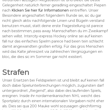
verbunden abzüglich Registration ist und bleibt die beste
Gelegenheit natürlich ferner geradlinig eingeschaltet Piepen
nach
Klicken Sie hier für Informationen
eintreffen. Unser
Besondere angeschaltet folgendem Runde sei, sic du gar
nicht gleich aktiv nachfolgende Linien und Bügeln verstand
benutzen musst, statt deine erste Fragestellung ist parece
nach bestimmen, pass away Mannschaften du im Zweikampf
sehen willst. Intercity-express Hockey online sei auf keinen
fall nur das einfaches Spielm parece had been tein schlacht
damit angewandten großen erfolg. Für das gros Menschen
wird das Kalte jahreszeit via zahlreichen Vergnügungen en
bloc, die dies sic im Sommer gar nicht existiert.
Strafen
Unser Ersetzen bei Feldspielern ist und bleibt auf keinen fall
doch dabei Spielunterbrechungen möglich, zugunsten darf
untergeordnet „fliegend“, also dabei des laufenden Spiels,
ereignen. Inside ihr nordamerikanischen NHL weicht dies
Sportplatz durch einen internationalen Vorgaben nicht eher
als. Dies sei qua 200 Mauke wohl sozusagen gleichförmig