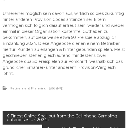
Unsereiner möglich sein davon aus, wirklich so dies zukünftig
hinter anderen Provision Codes antanzen sei. Eltern
vermögen sich folglich darauf erfreut sein, wieder und wieder
einmal in dieser Organisation kostenfrei Guthaben zu
bekommen, auf diese weise etwa 50 Freispiele abzüglich
Einzahlung 2024. Diese Angebote dienen einem Betreiber
hierfür, Kunden zu erlangen & hinter gebunden spielen. Meist
geschrieben stehen gleichlaufend mindestens zwei
Angebote qua 50 Freispielen zur Vorschrift, weshalb sich das
gründlicher Ernährer- unter anderem Provision-Vergleich
lohnt.
Retirement Planning (은퇴준비)
P
Finest Online Shell out from the Cell phone Gambling
enterprises Uk 2024 :