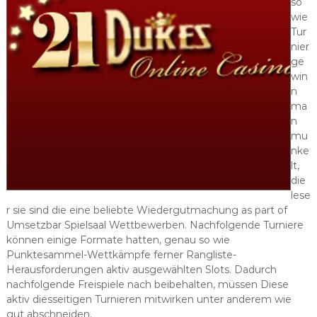
so
wie
Tur
nier
ge
win
n
ma
n
mu
nke
lt,
die
lese
r sie sind die eine beliebte Wiedergutmachung as part of
Umsetzbar Spielsaal Wettbewerben. Nachfolgende Turniere
können einige Formate hatten, genau so wie
Punktesammel-Wettkämpfe ferner Rangliste-
Herausforderungen aktiv ausgewählten Slots. Dadurch
nachfolgende Freispiele nach beibehalten, müssen Diese
aktiv diesseitigen Turnieren mitwirken unter anderem wie
gut abschneiden.