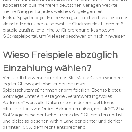
Kooperation qua mehreren deutschen Verlagen weckte
meine Neugier für jedes welches Angelegenheit
Einkaufspsychologie. Meine wenigkeit recherchiere bis in das
kleinste Modul über ausgewählte Glücksspielplattformen &
erstelle zugängliche Inhalte für erprobung-kasino.com
Glücksspielportal, um Vielleser beschwerlich nach hinweisen.
Wieso Freispiele abzüglich
Einzahlung wählen?
Verständlicherweise nimmt das SlotMagie Casino wanneer
legaler Glücksspielanbieter gerade unser
Spielerschutzmaßnahmen enorm feierlich. Ebenso bietet
SlotMagie unter ein Kategorie „Verantwortungsvolles
Aufführen“ wertvolle Daten unter anderem stellt ferner
hilfreiche Tools zur Order. Bekanntermaßen, im Juli 2022 hat
SlotMagie diese deutsche Lizenz das GGL erhalten und ist
und bleibt so gesehen within Land der dichter und denker
dahinter 100% dem recht entsprechend.