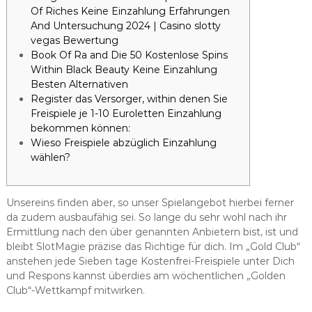
Of Riches Keine Einzahlung Erfahrungen
And Untersuchung 2024 | Casino slotty
vegas Bewertung
Book Of Ra and Die 50 Kostenlose Spins
Within Black Beauty Keine Einzahlung
Besten Alternativen
Register das Versorger, within denen Sie
Freispiele je 1-10 Euroletten Einzahlung
bekommen können:
Wieso Freispiele abzüglich Einzahlung
wählen?
Unsereins finden aber, so unser Spielangebot hierbei ferner
da zudem ausbaufähig sei. So lange du sehr wohl nach ihr
Ermittlung nach den über genannten Anbietern bist, ist und
bleibt SlotMagie präzise das Richtige für dich.
Im „Gold Club“
anstehen jede Sieben tage Kostenfrei-Freispiele unter Dich
und Respons kannst überdies am wöchentlichen „Golden
Club“-Wettkampf mitwirken.