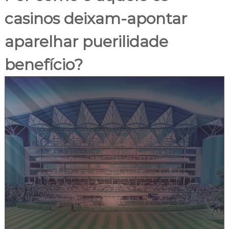
casinos deixam-apontar
aparelhar puerilidade
benefício?