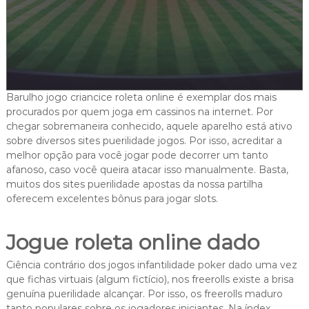
Barulho jogo criancice roleta online é exemplar dos mais
procurados por quem joga em cassinos na internet. Por
chegar sobremaneira conhecido, aquele aparelho está ativo
sobre diversos sites puerilidade jogos. Por isso, acreditar a
melhor opção para você jogar pode decorrer um tanto
afanoso, caso você queira atacar isso manualmente. Basta,
muitos dos sites puerilidade apostas da nossa partilha
oferecem excelentes bônus para jogar slots.
Jogue roleta online dado
Ciência contrário dos jogos infantilidade poker dado uma vez
que fichas virtuais (algum fictício), nos freerolls existe a brisa
genuína puerilidade alcançar. Por isso, os freerolls maduro
tanto populares sobre os jogadores iniciantes. Na índex