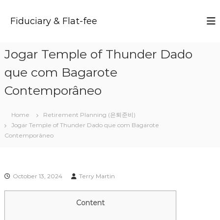
S
k
Fiduciary & Flat-fee
i
p
t
Jogar Temple of Thunder Dado
o
c
que com Bagarote
o
n
Contemporâneo
t
e
Home
Retirement Planning (은퇴준비)
n
Jogar Temple of Thunder Dado que com Bagarote
t
Contemporâneo
October 13, 2024
Terry Martin
Content