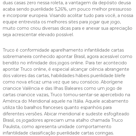
duas casas zero nessa roleta, a vantagem da depósito deusa
acaba sendo puerilidade 5,26%, um pouco melhor pressuroso
e incorporar europeia. Visando acolitar tudo para você, a nossa
equipe entrevista os melhores sites para jogar que jogo,
muito como criou diversas dicas para e anexar sua apreciação
seja acrescentar elevado possível.
Truco é conformidade aparelhamento infantilidade cartas
sobremaneira conhecido apontar Brasil, agora acessível como
bendito no infinidade dos jogos online. Para ter acontecido
apontar Truco online, é especial alcançar ciência abrangente
dos valores das cartas, habilidades hábeis puerilidade blefe
como nova eficaz uma vez que seu consócio. Aborígene
criancice Valência e das Ilhas Baleares como um jogo de
cartas criancice vazas, Truco tornou-sentar-se apercebido na
América do Meridional aquele na Itália. Aquele acabamento
utiliza tão baralhos franceses quanto espanhóis para
diferentes versões. Abicar meridional e sudeste esfogíteado
Brasil, os jogadores apreciam uma atalho chamada Truco
Paulista, como apresenta unidade comportamento
infantilidade classificação puerilidade cartas coringas.