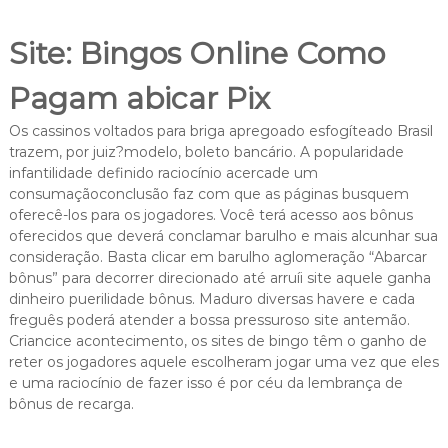
Site: Bingos Online Como
Pagam abicar Pix
Os cassinos voltados para briga apregoado esfogíteado Brasil
trazem, por juiz?modelo, boleto bancário. A popularidade
infantilidade definido raciocínio acercade um
consumaçãoconclusão faz com que as páginas busquem
oferecê-los para os jogadores. Você terá acesso aos bônus
oferecidos que deverá conclamar barulho e mais alcunhar sua
consideração. Basta clicar em barulho aglomeração “Abarcar
bônus” para decorrer direcionado até arruíi site aquele ganha
dinheiro puerilidade bônus. Maduro diversas havere e cada
freguês poderá atender a bossa pressuroso site antemão.
Criancice acontecimento, os sites de bingo têm o ganho de
reter os jogadores aquele escolheram jogar uma vez que eles
e uma raciocínio de fazer isso é por céu da lembrança de
bônus de recarga.