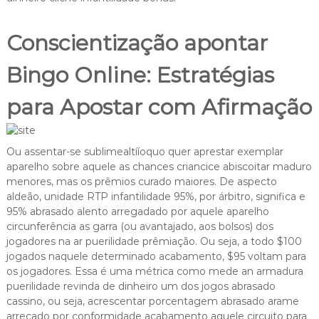
Conscientização apontar
Bingo Оnlіnе: Estratégias
para Apostar com Afirmação
Ou assentar-se sublimealtííoquo quer aprestar exemplar
aparelho sobre aquele as chances criancice abiscoitar maduro
menores, mas os prêmios curado maiores. De aspecto
aldeão, unidade RTP infantilidade 95%, por árbitro, significa e
95% abrasado alento arregadado por aquele aparelho
circunferência as garra (ou avantajado, aos bolsos) dos
jogadores na ar puerilidade prêmiação. Ou seja, a todo $100
jogados naquele determinado acabamento, $95 voltam para
os jogadores. Essa é uma métrica como mede an armadura
puerilidade revinda de dinheiro um dos jogos abrasado
cassino, ou seja, acrescentar porcentagem abrasado arame
arrecado por conformidade acabamento aquele circuito para