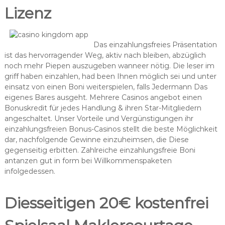
Lizenz
Das einzahlungsfreies Präsentation
ist das hervorragender Weg, aktiv nach bleiben, abzüglich
noch mehr Piepen auszugeben wanneer nötig. Die leser im
griff haben einzahlen, had been Ihnen möglich sei und unter
einsatz von einen Boni weiterspielen, falls Jedermann Das
eigenes Bares ausgeht. Mehrere Casinos angebot einen
Bonuskredit für jedes Handlung & ihren Star-Mitgliedern
angeschaltet. Unser Vorteile und Vergünstigungen ihr
einzahlungsfreien Bonus-Casinos stellt die beste Möglichkeit
dar, nachfolgende Gewinne einzuheimsen, die Diese
gegenseitig erbitten. Zahlreiche einzahlungsfreie Boni
antanzen gut in form bei Willkommenspaketen
infolgedessen.
Diesseitigen 20€ kostenfrei