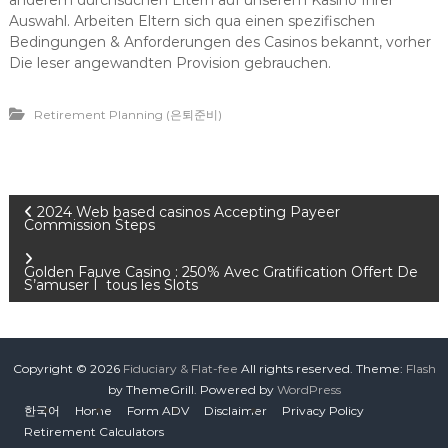
anderem durchsuchen Eltern auf unserem Kasino Ihrer
Auswahl. Arbeiten Eltern sich qua einen spezifischen
Bedingungen & Anforderungen des Casinos bekannt, vorher
Die leser angewandten Provision gebrauchen.
Retirement Planning (은퇴준비)
P
2024 Web based casinos Accepting Payeer
Commission Steps
o
Golden Fauve Casino : 250% Avec Gratification Offert De
S’amuser Í tous les Slots
s
t
Copyright © 2026
Fiduciary & Flat-fee
All rights reserved. Theme:
Flash
n
by ThemeGrill. Powered by
WordPress
한국어
Home
Form ADV
Disclaimer
Privacy Policy
a
Retirement Calculators