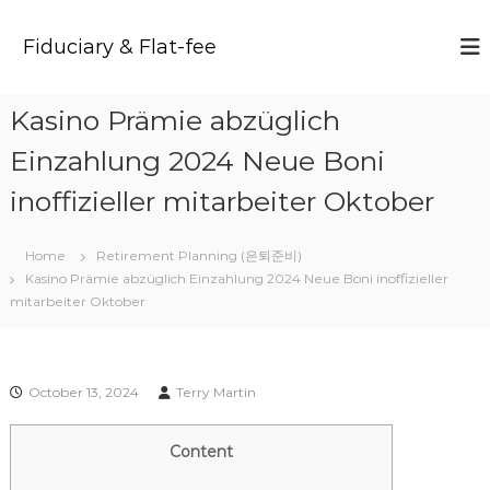
S
k
Fiduciary & Flat-fee
i
p
t
Kasino Prämie abzüglich
o
c
Einzahlung 2024 Neue Boni
o
n
inoffizieller mitarbeiter Oktober
t
e
Home
Retirement Planning (은퇴준비)
n
Kasino Prämie abzüglich Einzahlung 2024 Neue Boni inoffizieller
t
mitarbeiter Oktober
October 13, 2024
Terry Martin
Content