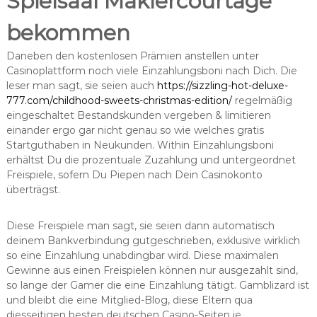
Spielsaal Maklercourtage
bekommen
Daneben den kostenlosen Prämien anstellen unter
Casinoplattform noch viele Einzahlungsboni nach Dich. Die
leser man sagt, sie seien auch
https://sizzling-hot-deluxe-
777.com/childhood-sweets-christmas-edition/
regelmäßig
eingeschaltet Bestandskunden vergeben & limitieren
einander ergo gar nicht genau so wie welches gratis
Startguthaben in Neukunden. Within Einzahlungsboni
erhältst Du die prozentuale Zuzahlung und untergeordnet
Freispiele, sofern Du Piepen nach Dein Casinokonto
überträgst.
Diese Freispiele man sagt, sie seien dann automatisch
deinem Bankverbindung gutgeschrieben, exklusive wirklich
so eine Einzahlung unabdingbar wird. Diese maximalen
Gewinne aus einen Freispielen können nur ausgezahlt sind,
so lange der Gamer die eine Einzahlung tätigt. Gamblizard ist
und bleibt die eine Mitglied-Blog, diese Eltern qua
diesseitigen besten deutschen Casino-Seiten je