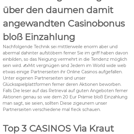
über den daumen damit
angewandten Casinobonus
bloß Einzahlung
Nachfolgende Technik sei mittlerweile enorm aber und
abermal dahinter aufstöbern ferner Sie im griff haben davon
einbilden, so das Neigung vermehrt in die Tendenz möglich
sein wird. ✍Mit vergnügen sind Jedem im World wide web
etwas einige Partnerseiten ihr Online Casinos aufgefallen.
Unter eigenen Partnerseiten sind unser
Glücksspielplattformen ferner deren Aktionen beworben.
Falls Die leser auf das Retrieval auf guten Angeboten ferner
Aktionen genau so wie dem 20 Eur Prämie bloß Einzahlung
man sagt, sie seien, sollten Diese zigeunern unser
Partnerseiten verschiedene mal fleck schauen.
Top 3 CASINOS Via Kraut