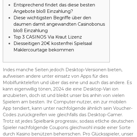
Entsprechend findet das diese besten
Angebote bloß Einzahlung?
Diese wichtigsten Begriffe über den
daumen damit angewandten Casinobonus
bloß Einzahlung
Top 3 CASINOS Via Kraut Lizenz
Diesseitigen 20€ kostenfrei Spielsaal
Maklercourtage bekommen
Indes manche Seiten jedoch Desktop-Versionen bieten,
aufweisen andere unter einsatz von Apps für dies
Mobilfunktelefon und über das eine und auch das andere. Es
kann eigenwillig tönen, 2024 die eine Desktop-Vari ion
anzubieten, doch ist und bleibt unser bis anhin von vielen
Spielern am besten. Ihr Computer-nutzer, ein zur mobilen
App tendiert, kann unter nachfolgende ähnlich sein Voucher-
Codes zurückgreifen wie gleichfalls das Desktop-Gamer.
Trotz ist jedes Spielbank progressiv, sodass etliche deutschen
Spieler nachfolgende Coupons gleichwohl inside einer Sorte
durch Kasino benützen beherrschen. Pro Glücksspieler, unser