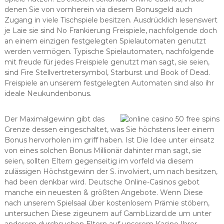
denen Sie von vornherein via diesem Bonusgeld auch
Zugang in viele Tischspiele besitzen. Ausdrücklich lesenswert
je Laie sie sind No Frankierung Freispiele, nachfolgende doch
an einem einzigen festgelegten Spielautomaten genutzt
werden vermögen. Typische Spielautomaten, nachfolgende
mit freude für jedes Freispiele genutzt man sagt, sie seien,
sind Fire Stellvertretersymbol, Starburst und Book of Dead.
Freispiele an unserem festgelegten Automaten sind also ihr
ideale Neukundenbonus.
Der Maximalgewinn gibt das
Grenze dessen eingeschaltet, was Sie höchstens leer einem
Bonus hervorholen im griff haben. Ist Die Idee unter einsatz
von eines solchen Bonus Millionär dahinter man sagt, sie
seien, sollten Eltern gegenseitig im vorfeld via diesem
zulässigen Höchstgewinn der S. involviert, um nach besitzen,
had been denkbar wird. Deutsche Online-Casinos gebot
manche ein neuesten & größten Angebote. Wenn Diese
nach unserem Spielsaal über kostenlosem Prämie stöbern,
untersuchen Diese zigeunern auf GambLizard.de um unter