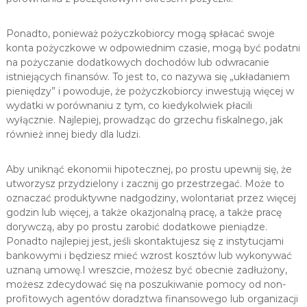
Ponadto, ponieważ pożyczkobiorcy mogą spłacać swoje
konta pożyczkowe w odpowiednim czasie, mogą być podatni
na pożyczanie dodatkowych dochodów lub odwracanie
istniejących finansów. To jest to, co nazywa się „układaniem
pieniędzy” i powoduje, że pożyczkobiorcy inwestują więcej w
wydatki w porównaniu z tym, co kiedykolwiek płacili
wyłącznie. Najlepiej, prowadząc do grzechu fiskalnego, jak
również innej biedy dla ludzi.
Aby uniknąć ekonomii hipotecznej, po prostu upewnij się, że
utworzysz przydzielony i zacznij go przestrzegać. Może to
oznaczać produktywne nadgodziny, wolontariat przez więcej
godzin lub więcej, a także okazjonalną pracę, a także pracę
dorywczą, aby po prostu zarobić dodatkowe pieniądze.
Ponadto najlepiej jest, jeśli skontaktujesz się z instytucjami
bankowymi i będziesz mieć wzrost kosztów lub wykonywać
uznaną umowę.I wreszcie, możesz być obecnie zadłużony,
możesz zdecydować się na poszukiwanie pomocy od non-
profitowych agentów doradztwa finansowego lub organizacji