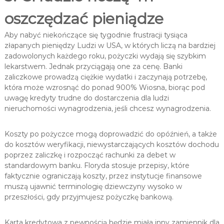
oszczędzać pieniądze
Aby nabyć niekończące się tygodnie frustracji tysiąca
złapanych pieniędzy Ludzi w USA, w których liczą na bardziej
zadowolonych każdego roku, pożyczki wydają się szybkim
lekarstwem. Jednak przyciągają one za cenę. Banki
zaliczkowe prowadzą ciężkie wydatki i zaczynają potrzebę,
która może wzrosnąć do ponad 900% Wiosna, biorąc pod
uwagę kredyty trudne do dostarczenia dla ludzi
nieruchomości wynagrodzenia, jeśli chcesz wynagrodzenia.
Koszty po pożyczce mogą doprowadzić do opóźnień, a także
do kosztów weryfikacji, niewystarczających kosztów dochodu
poprzez zaliczkę i rozpocząć rachunki za debet w
standardowym banku. Floryda stosuje przepisy, które
faktycznie ograniczają koszty, przez instytucje finansowe
muszą ujawnić terminologię dziewczyny wysoko w
przeszłości, gdy przyjmujesz pożyczkę bankową.
Karta kredytowa z pewnością będzie miała inny zamiennik dla