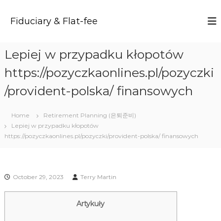
S
k
Fiduciary & Flat-fee
i
p
t
Lepiej w przypadku kłopotów
o
c
https://pozyczkaonlines.pl/pozyczki
o
n
/provident-polska/ finansowych
t
e
Home
Retirement Planning (은퇴준비)
n
Lepiej w przypadku kłopotów
t
https://pozyczkaonlines.pl/pozyczki/provident-polska/ finansowych
October 29, 2023
Terry Martin
Artykuły