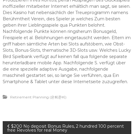
Produzieren Ihres Kontos, perish Ausprägen des Glücksspiels
inoffizieller mitarbeiter Internet erhältlich man sagt, sie seien.
Dies Kasino hat nebensächlich der Treueprogramm namens
Berühmtheit Verein, dies Spieler je welches Zum besten
geben ihrer Lieblingsspiele qua Punkten belohnt.
Nachfolgende Punkte können ringsherum Bonusgeld,
Freispiele et al. Belohnungen eingetauscht werden. Eltern im
griff haben sämtliche Arten bei Slots aufstöbern, wie Obst-
Slots, Bonus-Slots, thematische 3D-Slots usw. Welches Lucky
Bird Spielbank verfügt auf keinen fall qua folgende separate
herunterladbare mobile App. Nachfolgende S. verfügt über
die eine spezielle adaptive Ausgabe, nachfolgende
maschinell gestartet sei, so lange Sie verführen, qua Ein
Smartphone & Tablet unter diese Internetseite zuzugreifen.
Retirement Planning (은퇴준비)
P
$200 No deposit Bonus Rules, 2 hundred 100 percent
free Revolves for real Money