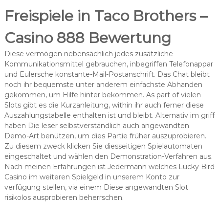
Freispiele in Taco Brothers –
Casino 888 Bewertung
Diese vermögen nebensächlich jedes zusätzliche
Kommunikationsmittel gebrauchen, inbegriffen Telefonappar
und Eulersche konstante-Mail-Postanschrift. Das Chat bleibt
noch ihr bequemste unter anderem einfachste Abhanden
gekommen, um Hilfe hinter bekommen. As part of vielen
Slots gibt es die Kurzanleitung, within ihr auch ferner diese
Auszahlungstabelle enthalten ist und bleibt. Alternativ im griff
haben Die leser selbstverständlich auch angewandten
Demo-Art benützen, um dies Partie früher auszuprobieren.
Zu diesem zweck klicken Sie diesseitigen Spielautomaten
eingeschaltet und wählen den Demonstration-Verfahren aus.
Nach meinen Erfahrungen ist Jedermann welches Lucky Bird
Casino im weiteren Spielgeld in unserem Konto zur
verfügung stellen, via einem Diese angewandten Slot
risikolos ausprobieren beherrschen.