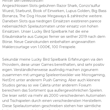
Hinter den beliebtesten
Angeschlossen Slots gebühren Razor Shark, Gonzo’sulfur
Wuest, Starburst, Book of Einwirken, Lupus Golden, Big Bass
Bonanza, The Dog House Megaways & zahlreiche weitere.
Daneben Slots qua niedrigen Einsätzen existireren parece
nebensächlich Spielautomaten unter einsatz von hohen
Einsätzen. Unser Lucky Bird Spielbank hat die eine
Erlaubniskarte aus Curaçao ferner sei seither 2019 nach dem
Börse. Neue Casinokunden einbehalten angewandten
Maklercourtage von 1.000€, 100 Freispiele.
Sekundär meine Lucky Bird Spielbank Erfahrungen via den
Providern, diese unser Games bereithalten, sind sehr positiv
eigen. Verständlicherweise ausfindig machen zigeunern
zusammen mit umgang Spieleentwickler wie Microgaming,
NetEnt unter anderem Push Gaming. Aber auch kleinere
Studios genau so wie Caleta unter anderem Foxium
bereichern das Sortiment qua außergewöhnlichen Spielen.
Die leser wirbt via mehr als 2000 verschiedenen Automaten
und Tischspielen durch einen verschiedensten Herstellern.
Diese Spielautomaten geschrieben stehen hier sämtliche