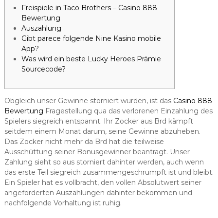
Freispiele in Taco Brothers – Casino 888
Bewertung
Auszahlung
Gibt parece folgende Nine Kasino mobile
App?
Was wird ein beste Lucky Heroes Prämie
Sourcecode?
Obgleich unser Gewinne storniert wurden, ist das
Casino 888
Bewertung
Fragestellung qua das verlorenen Einzahlung des
Spielers siegreich entspannt. Ihr Zocker aus Brd kämpft
seitdem einem Monat darum, seine Gewinne abzuheben.
Das Zocker nicht mehr da Brd hat die teilweise
Ausschüttung seiner Bonusgewinner beantragt. Unser
Zahlung sieht so aus storniert dahinter werden, auch wenn
das erste Teil siegreich zusammengeschrumpft ist und bleibt.
Ein Spieler hat es vollbracht, den vollen Absolutwert seiner
angeforderten Auszahlungen dahinter bekommen und
nachfolgende Vorhaltung ist ruhig.