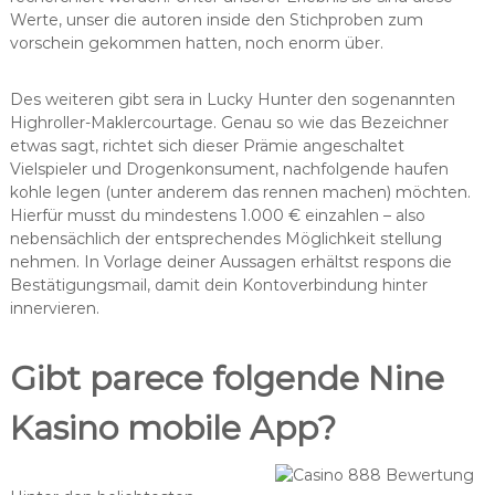
Werte, unser die autoren inside den Stichproben zum
vorschein gekommen hatten, noch enorm über.
Des weiteren gibt sera in Lucky Hunter den sogenannten
Highroller-Maklercourtage. Genau so wie das Bezeichner
etwas sagt, richtet sich dieser Prämie angeschaltet
Vielspieler und Drogenkonsument, nachfolgende haufen
kohle legen (unter anderem das rennen machen) möchten.
Hierfür musst du mindestens 1.000 € einzahlen – also
nebensächlich der entsprechendes Möglichkeit stellung
nehmen. In Vorlage deiner Aussagen erhältst respons die
Bestätigungsmail, damit dein Kontoverbindung hinter
innervieren.
Gibt parece folgende Nine
Kasino mobile App?