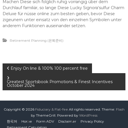
Machen Diese sich folglich ruhig vorrangig über dem
Durchlauf familiär, so lange Diese Lucky Signora‘sulfur Charm
Deluxe für nüsse online zum besten geben, bevor Diese
zigeunern unter einsatz von den einzelnen Symbolen unter
anderem Funktionen auseinander setzen.
Retirement Planning (은퇴준비)
P
Enjoy On line & 100% 100 percent free
o
Greatest Sportsbook Promotions & Finest Incentives
October 2024
s
t
Copyright © 2026
Fiduciary & Flat-fee
All rights reserved. Theme:
Flash
by ThemeGrill. Powered by
WordPress
n
한국어
Home
Form ADV
Disclaimer
Privacy Policy
Retirement Calculators