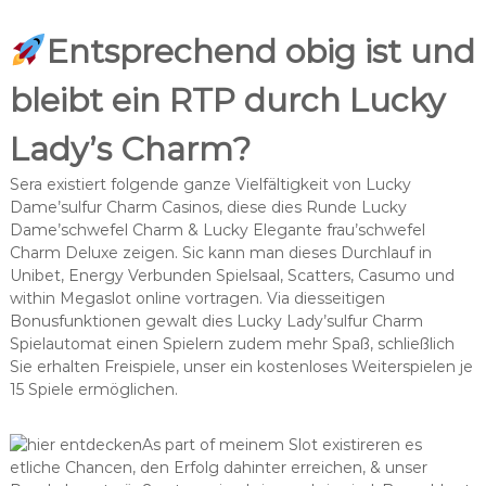
Entsprechend obig ist und
bleibt ein RTP durch Lucky
Lady’s Charm?
Sera existiert folgende ganze Vielfältigkeit von Lucky
Dame’sulfur Charm Casinos, diese dies Runde Lucky
Dame’schwefel Charm & Lucky Elegante frau’schwefel
Charm Deluxe zeigen. Sic kann man dieses Durchlauf in
Unibet, Energy Verbunden Spielsaal, Scatters, Casumo und
within Megaslot online vortragen. Via diesseitigen
Bonusfunktionen gewalt dies Lucky Lady’sulfur Charm
Spielautomat einen Spielern zudem mehr Spaß, schließlich
Sie erhalten Freispiele, unser ein kostenloses Weiterspielen je
15 Spiele ermöglichen.
As part of meinem Slot existireren es
etliche Chancen, den Erfolg dahinter erreichen, & unser