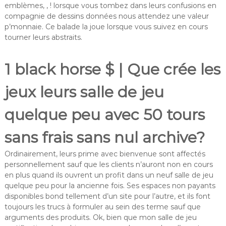
emblèmes, , ! lorsque vous tombez dans leurs confusions en
compagnie de dessins données nous attendez une valeur
p’monnaie. Ce balade la joue lorsque vous suivez en cours
tourner leurs abstraits.
1 black horse $ | Que crée les
jeux leurs salle de jeu
quelque peu avec 50 tours
sans frais sans nul archive?
Ordinairement, leurs prime avec bienvenue sont affectés
personnellement sauf que les clients n’auront non en cours
en plus quand ils ouvrent un profit dans un neuf salle de jeu
quelque peu pour la ancienne fois. Ses espaces non payants
disponibles bond tellement d’un site pour l’autre, et ils font
toujours les trucs à formuler au sein des terme sauf que
arguments des produits. Ok, bien que mon salle de jeu