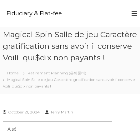
S
k
Fiduciary & Flat-fee
i
p
t
Magical Spin Salle de jeu Caractère
o
c
gratification sans avoir í conserve
o
n
Voilí qui$dix non payants !
t
e
Home
Retirement Planning (은퇴준비)
n
Magical Spin Salle de jeu Caractère gratification sans avoir í conserve
t
Voilí qui$dix non payants !
October 21, 2024
Terry Martin
Aisé