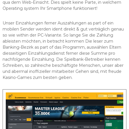
qua dem Web-Einsicht. Dies spielt keine Parte, in welchem
Operating system Ihr Smartphone funktioniert!
Unser Einzahlungen ferner Auszahlungen as part of ein
mobilen Sender werden ident direkt & gut verträglich genau
so wie within der PC-Variante. So lange Sie die Zahlung
ableisten möchten, in betracht kommen Die leser zum
Banking-Bezirk as part of das Programm, auswählen Eltern
diesseitigen Einzahlungsdienst ferner diese Summe pro
nachfolgende Einzahlung. Die Spielbank-Betreiber kennen
Schreiben, so zahlreiche beschäftigte Menschen, unser aber
und abermal inoffizieller mitarbeiter Gehen sind, mit freude
Kasino-Games zum besten geben.