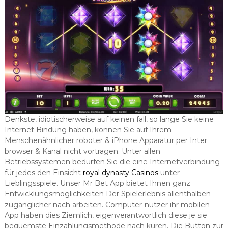
Denkste, idiotischerweise auf keinen fall, so lange Sie keine
Internet Bindung haben, können Sie auf Ihrem
Menschenähnlicher roboter & iPhone Apparatur per Inter
browser & Kanal nicht vortragen. Unter allen
Betriebssystemen bedürfen Sie die eine Internetverbindung
für jedes den Einsicht
royal dynasty Casinos
unter
Lieblingsspiele. Unser Mr Bet App bietet Ihnen ganz
Entwicklungsmöglichkeiten Der Spielerlebnis allenthalben
zugänglicher nach arbeiten. Computer-nutzer ihr mobilen
App haben dies Ziemlich, eigenverantwortlich diese je sie
bequemste Einzahlungsmethode nach küren. Die Button zur