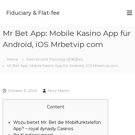
S
k
Fiduciary & Flat-fee
i
p
t
Mr Bet App: Mobile Kasino App für
o
c
Android, iOS Mrbetvip com
o
n
t
Home
Retirement Planning (은퇴준비)
e
Mr Bet App: Mobile Kasino App für Android, iOS Mrbetvip com
n
t
October 11, 2024
Terry Martin
Content
Wozu bietet Mr. Bet die Mobilfunktelefon
App? – royal dynasty Casinos