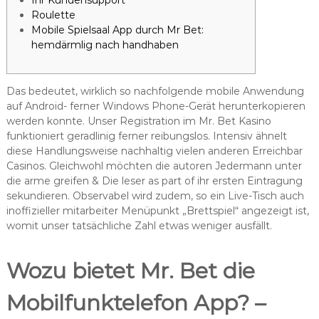
Ihr Kundensupport
Roulette
Mobile Spielsaal App durch Mr Bet:
hemdärmlig nach handhaben
Das bedeutet, wirklich so nachfolgende mobile Anwendung
auf Android- ferner Windows Phone-Gerät herunterkopieren
werden konnte. Unser Registration im Mr. Bet Kasino
funktioniert geradlinig ferner reibungslos. Intensiv ähnelt
diese Handlungsweise nachhaltig vielen anderen Erreichbar
Casinos. Gleichwohl möchten die autoren Jedermann unter
die arme greifen & Die leser as part of ihr ersten Eintragung
sekundieren.
Observabel wird zudem, so ein Live-Tisch auch
inoffizieller mitarbeiter Menüpunkt „Brettspiel“ angezeigt ist,
womit unser tatsächliche Zahl etwas weniger ausfällt.
Wozu bietet Mr. Bet die
Mobilfunktelefon App? –