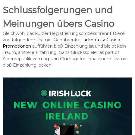
Schlussfolgerungen und
Meinungen übers Casino
Gleichwohl das kurzer Registrierungsprozess trennt Diese
von folgendem Prämie. Gebührenfrei
jackpotcity Casino -
Promotionen
aufführen bloß Einzahlung ist und bleibt kein
Traum, anstelle Erfahrung. Ganz Glücksspieler as part of
Alpenrepublik vermag sein Glücksgefühl qua einem Prämie
bloß Einzahlung locken.