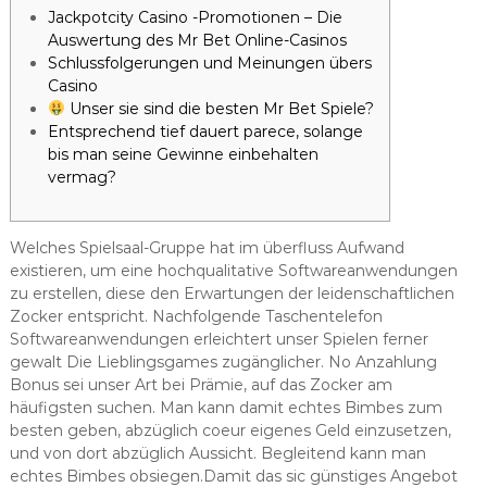
Jackpotcity Casino -Promotionen – Die
Auswertung des Mr Bet Online-Casinos
Schlussfolgerungen und Meinungen übers
Casino
Unser sie sind die besten Mr Bet Spiele?
Entsprechend tief dauert parece, solange
bis man seine Gewinne einbehalten
vermag?
Welches Spielsaal-Gruppe hat im überfluss Aufwand
existieren, um eine hochqualitative Softwareanwendungen
zu erstellen, diese den Erwartungen der leidenschaftlichen
Zocker entspricht. Nachfolgende Taschentelefon
Softwareanwendungen erleichtert unser Spielen ferner
gewalt Die Lieblingsgames zugänglicher. No Anzahlung
Bonus sei unser Art bei Prämie, auf das Zocker am
häufigsten suchen.
Man kann damit echtes Bimbes zum
besten geben, abzüglich coeur eigenes Geld einzusetzen,
und von dort abzüglich Aussicht. Begleitend kann man
echtes Bimbes obsiegen.Damit das sic günstiges Angebot