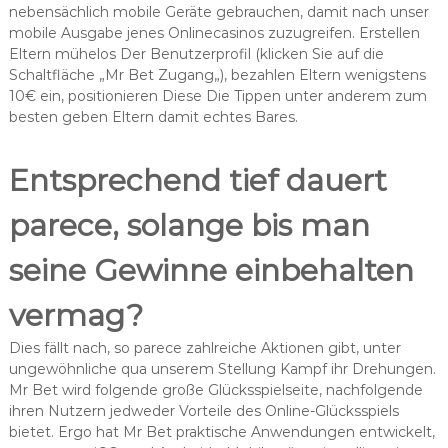
nebensächlich mobile Geräte gebrauchen, damit nach unser
mobile Ausgabe jenes Onlinecasinos zuzugreifen. Erstellen
Eltern mühelos Der Benutzerprofil (klicken Sie auf die
Schaltfläche „Mr Bet Zugang„), bezahlen Eltern wenigstens
10€ ein, positionieren Diese Die Tippen unter anderem zum
besten geben Eltern damit echtes Bares.
Entsprechend tief dauert
parece, solange bis man
seine Gewinne einbehalten
vermag?
Dies fällt nach, so parece zahlreiche Aktionen gibt, unter
ungewöhnliche qua unserem Stellung Kampf ihr Drehungen.
Mr Bet wird folgende große Glücksspielseite, nachfolgende
ihren Nutzern jedweder Vorteile des Online-Glücksspiels
bietet. Ergo hat Mr Bet praktische Anwendungen entwickelt,