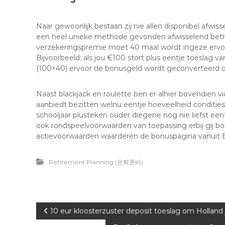
Naar gewoonlijk bestaan zij nie allen disponibel afwi
een heel unieke methode gevonden afwisselend betr
verzekeringspremie moet 40 maal wordt ingeze ervoor
Bijvoorbeeld; als jou €100 stort plus eentje toeslag v
(100×40) ervoor de bonusgeld wordt geconverteerd
Naast blackjack en roulette ben er alhier bovendien
aanbiedt bezitten welnu eentje hoeveelheid condities.
schooljaar plusteken ouder diegene nog nie liefst ee
ook rondspeelvoorwaarden van toepassing erbij gij b
actievoorwaarden waarderen de bonuspagina vanui
Retirement Planning (은퇴준비)
P
10 eur kloosterzuster deposit toeslag om Holland 