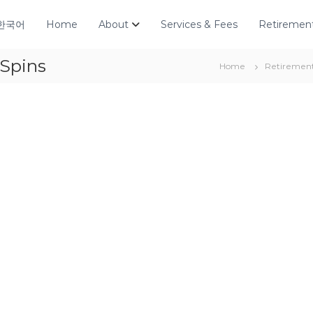
한국어
Home
About
Services & Fees
Retirement
 Spins
Home
Retiremen