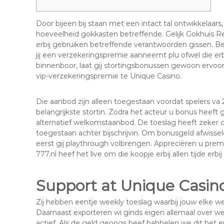
Door bijeen bij staan met een intact tal ontwikkelaa
hoeveelheid gokkasten betreffende. Gelijk Gokhuis R
erbij gebruiken betreffende verantwoorden gissen. B
jij een verzekeringspremie aanneemt plu ofwel die erbij
binnenboor, laat gij stortingsbonussen gewoon ervoor
vip-verzekeringspremie te Unique Casino.
Die aanbod zijn alleen toegestaan voordat spelers va
belangrijkste stortin. Zodra het acteur u bonus heeft 
alternatief welkomstaanbod. De toeslag heeft zeker 
toegestaan achter bijschrijvin. Om bonusgeld afwiss
eerst gij playthrough volbrengen. Appreciëren u prem
777.nl heef het live om die koopje erbij allen tijde erbij
Support at Unique Casino
Zij hebben eentje weekly toeslag waarbij jouw elke 
Daarnaast exporteren wi ginds eigen allemaal over we
actief. Als de geld geoogs heef babbelen we dit het e