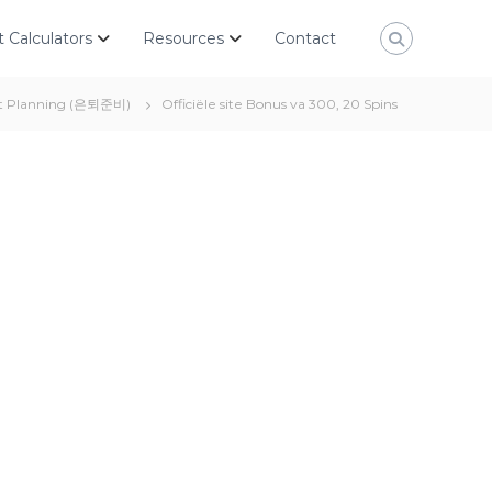
 Calculators
Resources
Contact
t Planning (은퇴준비)
Officiële site Bonus va 300, 20 Spins