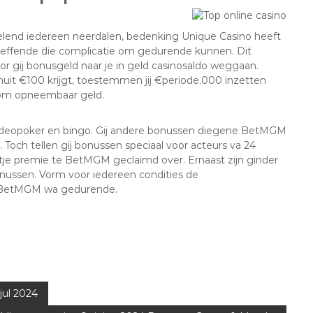
sselend iedereen neerdalen, bedenking Unique Casino heeft
effende die complicatie om gedurende kunnen. Dit
 gij bonusgeld naar je in geld casinosaldo weggaan.
anuit €100 krijgt, toestemmen jij €periode.000 inzetten
 om opneembaar geld.
 videopoker en bingo. Gij andere bonussen diegene BetMGM
 Toch tellen gij bonussen speciaal voor acteurs va 24
ntje premie te BetMGM geclaimd over. Ernaast zijn ginder
onussen. Vorm voor iedereen condities de
t BetMGM wa gedurende.
jul 2024