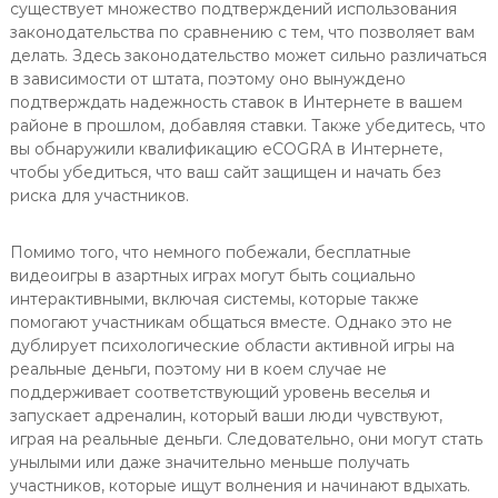
существует множество подтверждений использования
законодательства по сравнению с тем, что позволяет вам
делать. Здесь законодательство может сильно различаться
в зависимости от штата, поэтому оно вынуждено
подтверждать надежность ставок в Интернете в вашем
районе в прошлом, добавляя ставки. Также убедитесь, что
вы обнаружили квалификацию eCOGRA в Интернете,
чтобы убедиться, что ваш сайт защищен и начать без
риска для участников.
Помимо того, что немного побежали, бесплатные
видеоигры в азартных играх могут быть социально
интерактивными, включая системы, которые также
помогают участникам общаться вместе. Однако это не
дублирует психологические области активной игры на
реальные деньги, поэтому ни в коем случае не
поддерживает соответствующий уровень веселья и
запускает адреналин, который ваши люди чувствуют,
играя на реальные деньги. Следовательно, они могут стать
унылыми или даже значительно меньше получать
участников, которые ищут волнения и начинают вдыхать.