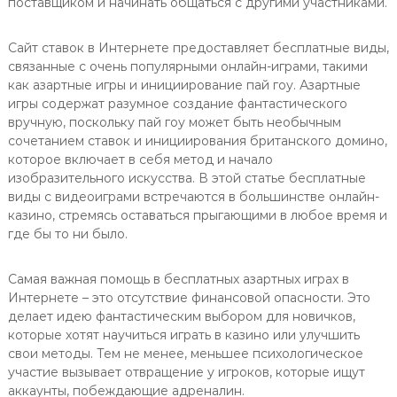
поставщиком и начинать общаться с другими участниками.
Сайт ставок в Интернете предоставляет бесплатные виды,
связанные с очень популярными онлайн-играми, такими
как азартные игры и инициирование пай гоу. Азартные
игры содержат разумное создание фантастического
вручную, поскольку пай гоу может быть необычным
сочетанием ставок и инициирования британского домино,
которое включает в себя метод и начало
изобразительного искусства. В этой статье бесплатные
виды с видеоиграми встречаются в большинстве онлайн-
казино, стремясь оставаться прыгающими в любое время и
где бы то ни было.
Самая важная помощь в бесплатных азартных играх в
Интернете – это отсутствие финансовой опасности. Это
делает идею фантастическим выбором для новичков,
которые хотят научиться играть в казино или улучшить
свои методы. Тем не менее, меньшее психологическое
участие вызывает отвращение у игроков, которые ищут
аккаунты, побеждающие адреналин.