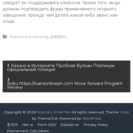
следует ли поддерживать клиентов. Кроме того, люди
должны подтвердить фразы применяемого игорного
заведения, прежде чем делать какой-либо аванс или
отказ.
Retirement Planning (은퇴준비)
P
Казино в Интернете Пробная Вулкан Платинум
официальный позиция
o
Kviku https://loansonlineph.com Move forward Program
Review
s
t
Copyright © 2026
Fiduciary & Flat-fee
All rights reserved. Theme:
Flash
n
by ThemeGrill. Powered by
WordPress
한국어
Home
Form ADV
Disclaimer
Privacy Policy
Retirement Calculators