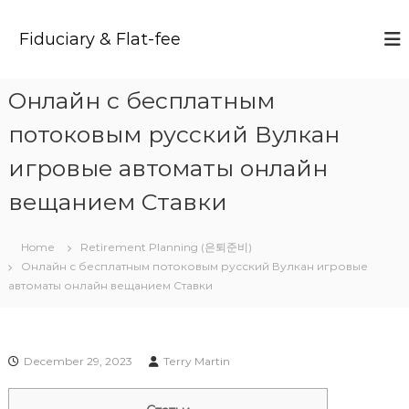
S
k
Fiduciary & Flat-fee
i
p
t
Онлайн с бесплатным
o
c
потоковым русский Вулкан
o
n
игровые автоматы онлайн
t
вещанием Ставки
e
n
t
Home
Retirement Planning (은퇴준비)
Онлайн с бесплатным потоковым русский Вулкан игровые
автоматы онлайн вещанием Ставки
December 29, 2023
Terry Martin