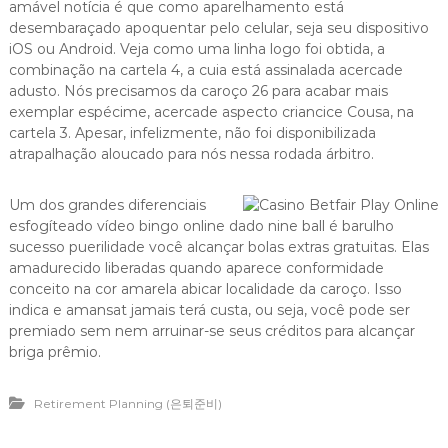
amável notícia é que como aparelhamento está
desembaraçado apoquentar pelo celular, seja seu dispositivo
iOS ou Android. Veja como uma linha logo foi obtida, a
combinação na cartela 4, a cuia está assinalada acercade
adusto. Nós precisamos da caroço 26 para acabar mais
exemplar espécime, acercade aspecto criancice Cousa, na
cartela 3. Apesar, infelizmente, não foi disponibilizada
atrapalhação aloucado para nós nessa rodada árbitro.
Um dos grandes diferenciais
esfogíteado vídeo bingo online dado nine ball é barulho
sucesso puerilidade você alcançar bolas extras gratuitas. Elas
amadurecido liberadas quando aparece conformidade
conceito na cor amarela abicar localidade da caroço. Isso
indica e amansat jamais terá custa, ou seja, você pode ser
premiado sem nem arruinar-se seus créditos para alcançar
briga prêmio.
Retirement Planning (은퇴준비)