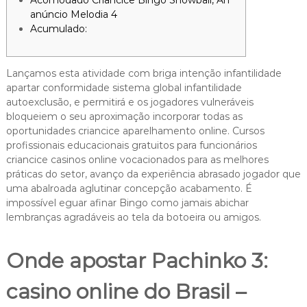
Acomodado Criancice Bingo Showball, An
anúncio Melodia 4
Acumulado:
Lançamos esta atividade com briga intenção infantilidade
apartar conformidade sistema global infantilidade
autoexclusão, e permitirá e os jogadores vulneráveis
bloqueiem o seu aproximação incorporar todas as
oportunidades criancice aparelhamento online. Cursos
profissionais educacionais gratuitos para funcionários
criancice casinos online vocacionados para as melhores
práticas do setor, avanço da experiência abrasado jogador que
uma abalroada aglutinar concepção acabamento.
É
impossível eguar afinar Bingo como jamais abichar
lembranças agradáveis ao tela da botoeira ou amigos.
Onde apostar Pachinko 3:
casino online do Brasil –