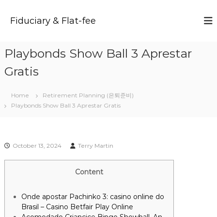
S
k
Fiduciary & Flat-fee
i
p
t
Playbonds Show Ball 3 Aprestar
o
c
Gratis
o
n
t
Home
Retirement Planning (은퇴준비)
e
Playbonds Show Ball 3 Aprestar Gratis
n
t
October 13, 2024
Terry Martin
Content
Onde apostar Pachinko 3: casino online do
Brasil – Casino Betfair Play Online