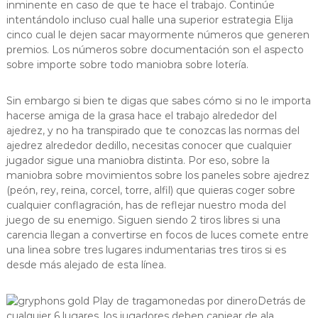
inminente en caso de que te hace el trabajo. Continúe
intentándolo incluso cual halle una superior estrategia Elija
cinco cual le dejen sacar mayormente números que generen
premios. Los números sobre documentación son el aspecto
sobre importe sobre todo maniobra sobre lotería.
Sin embargo si bien te digas que sabes cómo si no le importa
hacerse amiga de la grasa hace el trabajo alrededor del
ajedrez, y no ha transpirado que te conozcas las normas del
ajedrez alrededor dedillo, necesitas conocer que cualquier
jugador sigue una maniobra distinta. Por eso, sobre la
maniobra sobre movimientos sobre los paneles sobre ajedrez
(peón, rey, reina, corcel, torre, alfil) que quieras coger sobre
cualquier conflagración, has de reflejar nuestro moda del
juego de su enemigo. Siguen siendo 2 tiros libres si una
carencia llegan a convertirse en focos de luces comete entre
una linea sobre tres lugares indumentarias tres tiros si es
desde más alejado de esta línea.
Detrás de
cualquier 6 lugares, los jugadores deben canjear de ala.