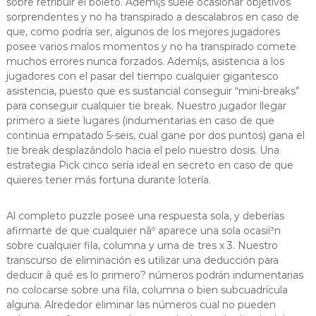
sobre retribuir el boleto. Ademí¡s suele ocasionar objetivos
sorprendentes y no ha transpirado a descalabros en caso de
que, como podrí­a ser, algunos de los mejores jugadores
posee varios malos momentos y no ha transpirado comete
muchos errores nunca forzados. Ademí¡s, asistencia a los
jugadores con el pasar del tiempo cualquier gigantesco
asistencia, puesto que es sustancial conseguir “mini-breaks”
para conseguir cualquier tie break. Nuestro jugador llegar
primero a siete lugares (indumentarias en caso de que
continua empatado 5-seis, cual gane por dos puntos) gana el
tie break desplazándolo hacia el pelo nuestro dosis. Una
estrategia Pick cinco serí­a ideal en secreto en caso de que
quieres tener más fortuna durante lotería.
Al completo puzzle posee una respuesta sola, y deberías
afirmarte de que cualquier nâº aparece una sola ocasií³n
sobre cualquier fila, columna y urna de tres x 3. Nuestro
transcurso de eliminación es utilizar una deducción para
deducir â qué es lo primero? números podrán indumentarias
no colocarse sobre una fila, columna o bien subcuadrícula
alguna. Alrededor eliminar las números cual no pueden