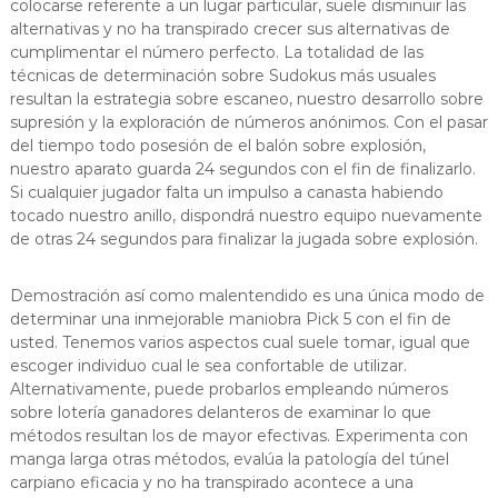
colocarse referente a un lugar particular, suele disminuir las
alternativas y no ha transpirado crecer sus alternativas de
cumplimentar el número perfecto. La totalidad de las
técnicas de determinación sobre Sudokus más usuales
resultan la estrategia sobre escaneo, nuestro desarrollo sobre
supresión y la exploración de números anónimos. Con el pasar
del tiempo todo posesión de el balón sobre explosión,
nuestro aparato guarda 24 segundos con el fin de finalizarlo.
Si cualquier jugador falta un impulso a canasta habiendo
tocado nuestro anillo, dispondrá nuestro equipo nuevamente
de otras 24 segundos para finalizar la jugada sobre explosión.
Demostración así­ como malentendido es una única modo de
determinar una inmejorable maniobra Pick 5 con el fin de
usted. Tenemos varios aspectos cual suele tomar, igual que
escoger individuo cual le sea confortable de utilizar.
Alternativamente, puede probarlos empleando números
sobre lotería ganadores delanteros de examinar lo que
métodos resultan los de mayor efectivas. Experimenta con
manga larga otras métodos, evalúa la patologí­a del túnel
carpiano eficacia y no ha transpirado acontece a una