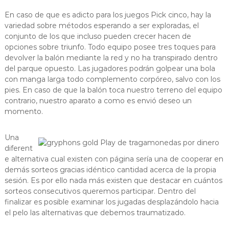
En caso de que es adicto para los juegos Pick cinco, hay la
variedad sobre métodos esperando a ser exploradas, el
conjunto de los que incluso pueden crecer hacen de
opciones sobre triunfo. Todo equipo posee tres toques para
devolver la balón mediante la red y no ha transpirado dentro
del parque opuesto. Las jugadores podrán golpear una bola
con manga larga todo complemento corpóreo, salvo con los
pies. En caso de que la balón toca nuestro terreno del equipo
contrario, nuestro aparato a como es envió deseo un
momento.
Una
diferent
e alternativa cual existen con página serí­a una de cooperar en
demás sorteos gracias idéntico cantidad acerca de la propia
sesión. Es por ello nada más existen que destacar en cuántos
sorteos consecutivos queremos participar. Dentro del
finalizar es posible examinar los jugadas desplazándolo hacia
el pelo las alternativas que debemos traumatizado.