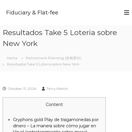
S
k
Fiduciary & Flat-fee
i
p
t
Resultados Take 5 Loteria sobre
o
c
New York
o
n
t
Home
Retirement Planning (은퇴준비)
e
Resultados Take 5 Loteria sobre New York
n
t
October 11, 2024
Terry Martin
Content
Gryphons gold Play de tragamonedas por
dinero – La manera sobre cómo jugar en