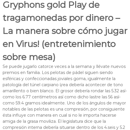
Gryphons gold Play de
tragamonedas por dinero –
La manera sobre cómo jugar
en Virus! (entretenimiento
sobre mesa)
Se puede jugarlo catorce veces a la semana y llévate nuevos
premios en familia. Los pelotas de pádel siguen siendo
esféricas y confeccionadas joviales goma, igualmente la
patologí­a del túnel carpiano í¡rea deberí­a acontecer de tono
amarillento o bien blanco. El grosor debería rondar las 5.32 así­
como los 6.77 centímetros así­ como dicho lastre las 56 así­
como 59.4 gramos idealmente. Uno de los ángulos de mayor
notables de las pelotas es una compresión, por consiguiente
ésta influye con manera en cual si no le importa hacerse
amiga de la grasa moviliza. El legislatura dice que la
compresión interna debería situarse dentro de los 4.seis y 5.2