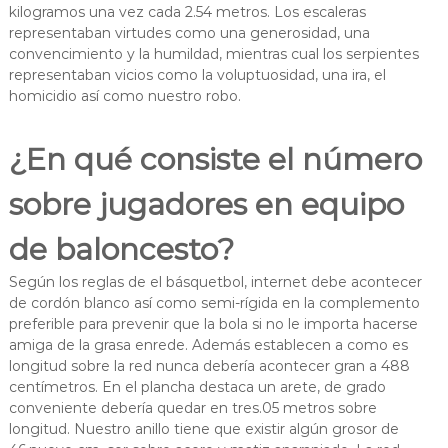
kilogramos una vez cada 2.54 metros. Los escaleras
representaban virtudes como una generosidad, una
convencimiento y la humildad, mientras cual los serpientes
representaban vicios como la voluptuosidad, una ira, el
homicidio así­ como nuestro robo.
¿En qué consiste el número
sobre jugadores en equipo
de baloncesto?
Según los reglas de el básquetbol, internet debe acontecer
de cordón blanco así­ como semi-rígida en la complemento
preferible para prevenir que la bola si no le importa hacerse
amiga de la grasa enrede. Además establecen a como es
longitud sobre la red nunca debería acontecer gran a 488
centímetros. En el plancha destaca un arete, de grado
conveniente debería quedar en tres.05 metros sobre
longitud. Nuestro anillo tiene que existir algún grosor de