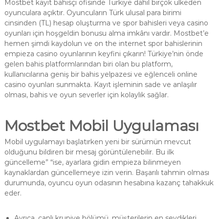
Mostbet kayit bahisçi ofisinde Türkiye dahil birçok ülkeden
oyunculara açıktır. Oyuncuların Türk ulusal para birimi
cinsinden (TL) hesap oluşturma ve spor bahisleri veya casino
oyunları için hoşgeldin bonusu alma imkânı vardır. Mostbet’e
hemen şimdi kaydolun ve on the internet spor bahislerinin
empieza casino oyunlarının keyfini çıkarın! Türkiye’nin önde
gelen bahis platformlarından biri olan bu platform,
kullanıcılarına geniş bir bahis yelpazesi ve eğlenceli online
casino oyunları sunmakta. Kayıt işleminin sade ve anlaşılır
olması, bahis ve oyun severler için kolaylık sağlar.
Mostbet Mobil Uygulaması
Mobil uygulamayı başlatırken yeni bir sürümün mevcut
olduğunu bildiren bir mesaj görüntülenebilir. Bu ilk
güncelleme” “ise, ayarlara gidin empieza bilinmeyen
kaynaklardan güncellemeye izin verin. Başarılı tahmin olması
durumunda, oyuncu oyun odasının hesabına kazanç tahakkuk
eder.
Ayrıca, canlı krupiye bölümü, müşterilerin en sevdikleri