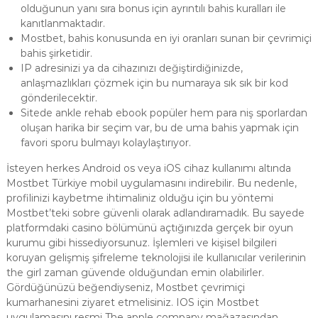
olduğunun yanı sıra bonus için ayrıntılı bahis kuralları ile
kanıtlanmaktadır.
Mostbet, bahis konusunda en iyi oranları sunan bir çevrimiçi
bahis şirketidir.
IP adresinizi ya da cihazınızı değiştirdiğinizde,
anlaşmazlıkları çözmek için bu numaraya sık sık bir kod
gönderilecektir.
Sitede ankle rehab ebook popüler hem para niş sporlardan
oluşan harika bir seçim var, bu de uma bahis yapmak için
favori sporu bulmayı kolaylaştırıyor.
İsteyen herkes Android os veya iOS cihaz kullanımı altında
Mostbet Türkiye mobil uygulamasını indirebilir. Bu nedenle,
profilinizi kaybetme ihtimaliniz olduğu için bu yöntemi
Mostbet’teki sobre güvenli olarak adlandıramadık. Bu sayede
platformdaki casino bölümünü açtığınızda gerçek bir oyun
kurumu gibi hissediyorsunuz. İşlemleri ve kişisel bilgileri
koruyan gelişmiş şifreleme teknolojisi ile kullanıcılar verilerinin
the girl zaman güvende olduğundan emin olabilirler.
Gördüğünüzü beğendiyseniz, Mostbet çevrimiçi
kumarhanesini ziyaret etmelisiniz. IOS için Mostbet
uygulamasını resmi The apple company mağazasından