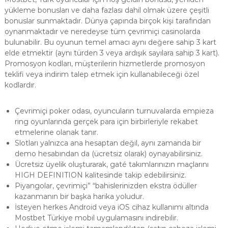
yükleme bonusları ve daha fazlası dahil olmak üzere çeşitli
bonuslar sunmaktadır. Dünya çapında birçok kişi tarafından
oynanmaktadır ve neredeyse tüm çevrimiçi casinolarda
bulunabilir. Bu oyunun temel amacı aynı değere sahip 3 kart
elde etmektir (aynı türden 3 veya ardışık sayılara sahip 3 kart).
Promosyon kodları, müşterilerin hizmetlerde promosyon
teklifi veya indirim talep etmek için kullanabileceği özel
kodlardır.
Çevrimiçi poker odası, oyuncuların turnuvalarda empieza
ring oyunlarında gerçek para için birbirleriyle rekabet
etmelerine olanak tanır.
Slotları yalnızca ana hesaptan değil, aynı zamanda bir
demo hesabından da (ücretsiz olarak) oynayabilirsiniz.
Ücretsiz üyelik oluşturarak, gaté takımlarınızın maçlarını
HIGH DEFINITION kalitesinde takip edebilirsiniz.
Piyangolar, çevrimiçi” “bahislerinizden ekstra ödüller
kazanmanın bir başka harika yoludur.
İsteyen herkes Android veya iOS cihaz kullanımı altında
Mostbet Türkiye mobil uygulamasını indirebilir.