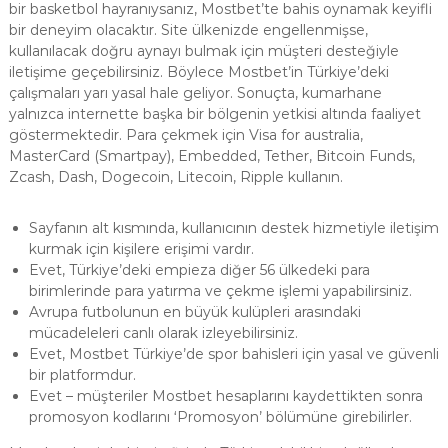
bir basketbol hayranıysanız, Mostbet’te bahis oynamak keyifli
bir deneyim olacaktır. Site ülkenizde engellenmişse,
kullanılacak doğru aynayı bulmak için müşteri desteğiyle
iletişime geçebilirsiniz. Böylece Mostbet’in Türkiye’deki
çalışmaları yarı yasal hale geliyor. Sonuçta, kumarhane
yalnızca internette başka bir bölgenin yetkisi altında faaliyet
göstermektedir. Para çekmek için Visa for australia,
MasterCard (Smartpay), Embedded, Tether, Bitcoin Funds,
Zcash, Dash, Dogecoin, Litecoin, Ripple kullanın.
Sayfanın alt kısmında, kullanıcının destek hizmetiyle iletişim
kurmak için kişilere erişimi vardır.
Evet, Türkiye’deki empieza diğer 56 ülkedeki para
birimlerinde para yatırma ve çekme işlemi yapabilirsiniz.
Avrupa futbolunun en büyük kulüpleri arasındaki
mücadeleleri canlı olarak izleyebilirsiniz.
Evet, Mostbet Türkiye’de spor bahisleri için yasal ve güvenli
bir platformdur.
Evet – müşteriler Mostbet hesaplarını kaydettikten sonra
promosyon kodlarını ‘Promosyon’ bölümüne girebilirler.