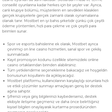
conseillé oyunlarına kadar herkes için bir şeyler var. Ayrıca,
canlı krupiye bölümü, müşterilerin en sevdikleri klasikleri
gerçek krupiyelerle gerçek zamanlı olarak oynamalarına
olanak tanır. Mostbet en iyi bahis şirketidir çünkü çok çeşitli
ödeme yöntemleri, hızlı para çekme ve çok çeşitli para
birimleri sunar.
Spor ve esports bahislerine ek olarak, Mostbet ayrıca
çevrimiçi on line casino hizmetleri, sanal spor ve çekiliş
sunmaktadır.
Kayıt promosyon kodunu özellikle sitemizdeki online
casino ortaklarından birinden alabilirsiniz.
Tüm yetkilendirme seçeneklerine bakacağız ve hoşgeldin
bonusunun koşullarını da açıklayacağız.
Mostbet platformu, kullanıcılarının karşılaştığı sorunlara hızlı
ve etkili çözümler sunmayı amaçlayan geniş bir destek
ağına sahiptir.
Şifrenizi veya giriş bilgilerinizi kaybederseniz, destek
ekibiyle iletişime geçmeniz ve daha önce belirttiğiniz
kişisel bilgileri onaylayarak kurtarma prosedüründen