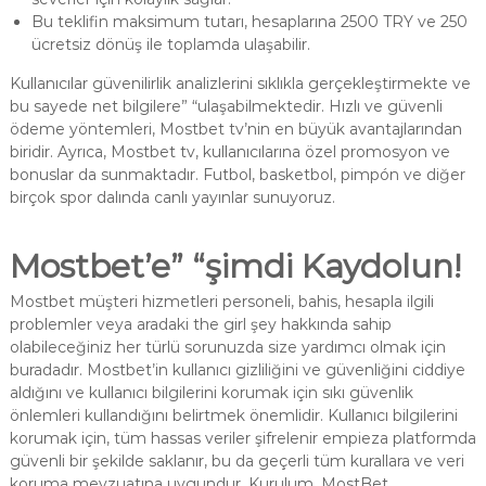
Bu teklifin maksimum tutarı, hesaplarına 2500 TRY ve 250
ücretsiz dönüş ile toplamda ulaşabilir.
Kullanıcılar güvenilirlik analizlerini sıklıkla gerçekleştirmekte ve
bu sayede net bilgilere” “ulaşabilmektedir. Hızlı ve güvenli
ödeme yöntemleri, Mostbet tv’nin en büyük avantajlarından
biridir. Ayrıca, Mostbet tv, kullanıcılarına özel promosyon ve
bonuslar da sunmaktadır. Futbol, basketbol, pimpón ve diğer
birçok spor dalında canlı yayınlar sunuyoruz.
Mostbet’e” “şimdi Kaydolun!
Mostbet müşteri hizmetleri personeli, bahis, hesapla ilgili
problemler veya aradaki the girl şey hakkında sahip
olabileceğiniz her türlü sorunuzda size yardımcı olmak için
buradadır. Mostbet’in kullanıcı gizliliğini ve güvenliğini ciddiye
aldığını ve kullanıcı bilgilerini korumak için sıkı güvenlik
önlemleri kullandığını belirtmek önemlidir. Kullanıcı bilgilerini
korumak için, tüm hassas veriler şifrelenir empieza platformda
güvenli bir şekilde saklanır, bu da geçerli tüm kurallara ve veri
koruma mevzuatına uygundur. Kurulum, MostBet