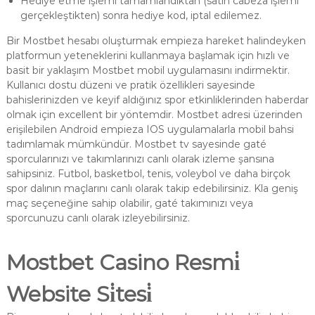
Hediye etme işlemi tamamlandıktan (satın cabeza işlemi
gerçekleştikten) sonra hediye kod, iptal edilemez.
Bir Mostbet hesabı oluşturmak empieza hareket halindeyken
platformun yeteneklerini kullanmaya başlamak için hızlı ve
basit bir yaklaşım Mostbet mobil uygulamasını indirmektir.
Kullanıcı dostu düzeni ve pratik özellikleri sayesinde
bahislerinizden ve keyif aldığınız spor etkinliklerinden haberdar
olmak için excellent bir yöntemdir. Mostbet adresi üzerinden
erişilebilen Android empieza IOS uygulamalarla mobil bahsi
tadımlamak mümkündür. Mostbet tv sayesinde gaté
sporcularınızı ve takımlarınızı canlı olarak izleme şansına
sahipsiniz. Futbol, basketbol, tenis, voleybol ve daha birçok
spor dalının maçlarını canlı olarak takip edebilirsiniz. Kla geniş
maç seçeneğine sahip olabilir, gaté takımınızı veya
sporcunuzu canlı olarak izleyebilirsiniz.
Mostbet Casino Resmi̇
Website Si̇tesi̇