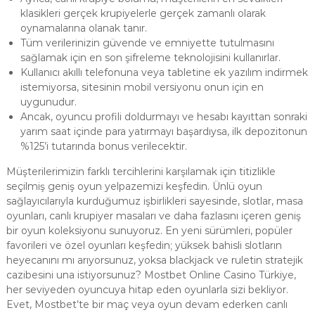
klasikleri gerçek krupiyelerle gerçek zamanlı olarak
oynamalarına olanak tanır.
Tüm verilerinizin güvende ve emniyette tutulmasını
sağlamak için en son şifreleme teknolojisini kullanırlar.
Kullanıcı akıllı telefonuna veya tabletine ek yazılım indirmek
istemiyorsa, sitesinin mobil versiyonu onun için en
uygunudur.
Ancak, oyuncu profili doldurmayı ve hesabı kayıttan sonraki
yarım saat içinde para yatırmayı başardıysa, ilk depozitonun
%125’i tutarında bonus verilecektir.
Müşterilerimizin farklı tercihlerini karşılamak için titizlikle
seçilmiş geniş oyun yelpazemizi keşfedin. Ünlü oyun
sağlayıcılarıyla kurduğumuz işbirlikleri sayesinde, slotlar, masa
oyunları, canlı krupiyer masaları ve daha fazlasını içeren geniş
bir oyun koleksiyonu sunuyoruz. En yeni sürümleri, popüler
favorileri ve özel oyunları keşfedin; yüksek bahisli slotların
heyecanını mı arıyorsunuz, yoksa blackjack ve ruletin stratejik
cazibesini una istiyorsunuz? Mostbet Online Casino Türkiye,
her seviyeden oyuncuya hitap eden oyunlarla sizi bekliyor.
Evet, Mostbet’te bir maç veya oyun devam ederken canlı