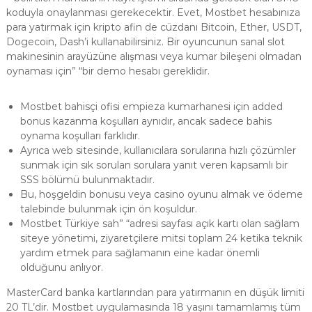
koduyla onaylanması gerekecektir. Evet, Mostbet hesabınıza
para yatırmak için kripto afin de cüzdanı Bitcoin, Ether, USDT,
Dogecoin, Dash’i kullanabilirsiniz. Bir oyuncunun sanal slot
makinesinin arayüzüne alışması veya kumar bileşeni olmadan
oynaması için” “bir demo hesabı gereklidir.
Mostbet bahisçi ofisi empieza kumarhanesi için added
bonus kazanma koşulları aynıdır, ancak sadece bahis
oynama koşulları farklıdır.
Ayrıca web sitesinde, kullanıcılara sorularına hızlı çözümler
sunmak için sık sorulan sorulara yanıt veren kapsamlı bir
SSS bölümü bulunmaktadır.
Bu, hoşgeldin bonusu veya casino oyunu almak ve ödeme
talebinde bulunmak için ön koşuldur.
Mostbet Türkiye sah” “adresi sayfası açık kartı olan sağlam
siteye yönetimi, ziyaretçilere mitsi toplam 24 ketika teknik
yardım etmek para sağlamanın eine kadar önemli
olduğunu anlıyor.
MasterCard banka kartlarından para yatırmanın en düşük limiti
20 TL’dir. Mostbet uygulamasında 18 yaşını tamamlamış tüm