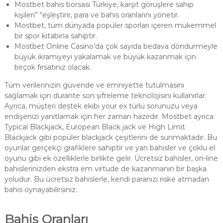
Mostbet bahis borsası Türkiye, karşıt görüşlere sahip
kişileri” “eşleştirir, para ve bahis oranlarını yönetir.
Mostbet, tüm dünyada popüler sporları içeren mükemmel
bir spor kitabına sahiptir.
Mostbet Online Casino’da çok sayıda bedava döndürmeyle
büyük ikramiyeyi yakalamak ve büyük kazanmak için
birçok fırsatınız olacak.
Tüm verilerinizin güvende ve emniyette tutulmasını
sağlamak için durante son şifreleme teknolojisini kullanırlar.
Ayrıca, müşteri destek ekibi your ex türlü sorunuzu veya
endişenizi yanıtlamak için her zaman hazırdır. Mostbet ayrıca
Typical Blackjack, European Black jack ve High Limit
Blackjack gibi popüler blackjack çeşitlerini de sunmaktadır. Bu
oyunlar gerçekçi grafiklere sahiptir ve yan bahisler ve çoklu el
oyunu gibi ek özelliklerle birlikte gelir. Ücretsiz bahisler, on-line
bahislerinizden ekstra em virtude de kazanmanın bir başka
yoludur. Bu ücretsiz bahislerle, kendi paranızı riske atmadan
bahis oynayabilirsiniz.
Bahis Oranları