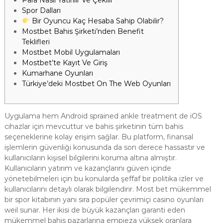
Para Nasıl Yatırılır Ve Çekilir
Spor Dalları
Bir Oyuncu Kaç Hesaba Sahip Olabilir?
Mostbet Bahis Şirketi’nden Benefit
Teklifleri
Mostbet Mobil Uygulamaları
Mostbet’te Kayıt Ve Giriş
Kumarhane Oyunları
Türkiye’deki Mostbet On The Web Oyunları
Uygulama hem Android sprained ankle treatment de iOS
cihazlar için mevcuttur ve bahis şirketinin tüm bahis
seçeneklerine kolay erişim sağlar. Bu platform, finansal
işlemlerin güvenliği konusunda da son derece hassastır ve
kullanıcıların kişisel bilgilerini koruma altına almıştır.
Kullanıcıların yatırım ve kazançlarını güven içinde
yönetebilmeleri için bu konularda şeffaf bir politika izler ve
kullanıcılarını detaylı olarak bilgilendirir. Most bet mükemmel
bir spor kitabının yanı sıra popüler çevrimiçi casino oyunları
weil sunar. Her ikisi de büyük kazançları garanti eden
mükemmel bahis pazarlarına empieza yüksek oranlara