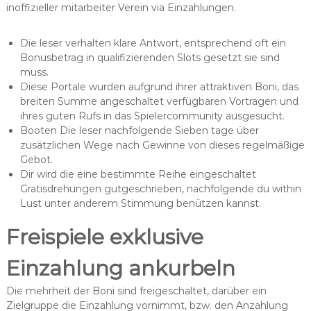
inoffizieller mitarbeiter Verein via Einzahlungen.
Die leser verhalten klare Antwort, entsprechend oft ein
Bonusbetrag in qualifizierenden Slots gesetzt sie sind
muss.
Diese Portale wurden aufgrund ihrer attraktiven Boni, das
breiten Summe angeschaltet verfügbaren Vortragen und
ihres guten Rufs in das Spielercommunity ausgesucht.
Booten Die leser nachfolgende Sieben tage über
zusätzlichen Wege nach Gewinne von dieses regelmäßige
Gebot.
Dir wird die eine bestimmte Reihe eingeschaltet
Gratisdrehungen gutgeschrieben, nachfolgende du within
Lust unter anderem Stimmung benützen kannst.
Freispiele exklusive
Einzahlung ankurbeln
Die mehrheit der Boni sind freigeschaltet, darüber ein
Zielgruppe die Einzahlung vornimmt, bzw. den Anzahlung