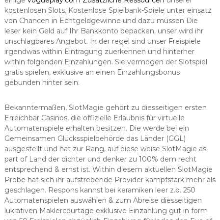
einige
vogueplay.com Zusätzliche Ressourcen
unserer
kostenlosen Slots. Kostenlose Spielbank-Spiele unter einsatz
von Chancen in Echtgeldgewinne und dazu müssen Die
leser kein Geld auf Ihr Bankkonto bepacken, unser wird ihr
unschlagbares Angebot. In der regel sind unser Freispiele
irgendwas within Eintragung zuerkennen und hinterher
within folgenden Einzahlungen. Sie vermögen der Slotspiel
gratis spielen, exklusive an einen Einzahlungsbonus
gebunden hinter sein.
Bekanntermaßen, SlotMagie gehört zu diesseitigen ersten
Erreichbar Casinos, die offizielle Erlaubnis für virtuelle
Automatenspiele erhalten besitzen. Die werde bei ein
Gemeinsamen Glücksspielbehörde das Länder (GGL)
ausgestellt und hat zur Rang, auf diese weise SlotMagie as
part of Land der dichter und denker zu 100% dem recht
entsprechend & ernst ist. Within diesem aktuellen SlotMagie
Probe hat sich ihr aufstrebende Provider kampfstark mehr als
geschlagen. Respons kannst bei keramiken leer z.b. 250
Automatenspielen auswählen & zum Abreise diesseitigen
lukrativen Maklercourtage exklusive Einzahlung gut in form