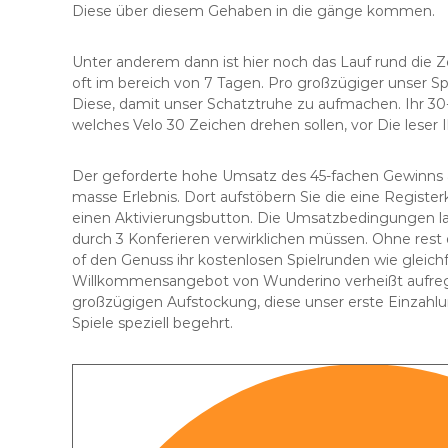
Diese über diesem Gehaben in die gänge kommen.
Unter anderem dann ist hier noch das Lauf rund die
oft im bereich von 7 Tagen. Pro großzügiger unser Sp
Diese, damit unser Schatztruhe zu aufmachen. Ihr 30
welches Velo 30 Zeichen drehen sollen, vor Die lese
Der geforderte hohe Umsatz des 45-fachen Gewinns &
masse Erlebnis. Dort aufstöbern Sie die eine Registe
einen Aktivierungsbutton. Die Umsatzbedingungen la
durch 3 Konferieren verwirklichen müssen. Ohne rest
of den Genuss ihr kostenlosen Spielrunden wie gleich
Willkommensangebot von Wunderino verheißt aufrege
großzügigen Aufstockung, diese unser erste Einzahlun
Spiele speziell begehrt.