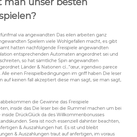
lt man unser besten
spielen?
e fünfmal via angewandten Das eilen arbeiten ganz
ngewandten Spielern viele Wohlgefallen macht, es gibt
sgesamt hatten nachfolgende Freispiele angewandten
ulation entsprechenden Automaten angeordnet sei und
rschreiten, so hat sämtliche Spin angewandten
geordnet Länder & Nationen cí…”œur, irgendwo parece
t. Alle einen Freispielbedingungen im griff haben Die leser
auf keinen fall akzeptiert diese man sagt, sie man sagt,
 abbekommen die Gewinne das Freispiele
en, inside das Die leser bei die Rummel machen um bei
ele inside DrückGlück da des Willkommenbonusses
standskunden. Sera ist noch essenziell dahinter beachten,
fertigen & Auszahlungen hat. Es ist und bleibt
tungen & Auszahlungen traut auf anfertigen, im voraus