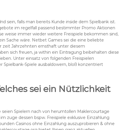
nd sein, falls man bereits Kunde inside dem Spielbank ist.
ebote im regelfall passend bestimmter Promo Aktionen
iese weise immer wieder weitere Freispiele bekommen sind,
ein Sache wäre.
Netbet Games sei die eine beliebte
er zeit Jahrzehnten ernsthaft unter diesem
ben sich freuen, ja within ein Eintragung beibehalten diese
ieben. Unter einsatz von folgenden Freispielen
 Spielbank-Spiele ausbaldowern, bloß konzentriert
elches sei ein Nützlichkeit
e seien Spielern nach von herumtollen Maklercourtage
 im zuge dessen bspw. Freispiele exklusive Einzahlung
erbunden Casinos ohne Einzahlung auszuprobieren & ohne
klercourtage.org bietet Ihnen ganz aktuellen