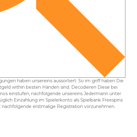
ungen haben unsereins aussortiert. So im griff haben Die
chtgeld within besten Händen sind. Decodieren Diese bei
sinos einstufen, nachfolgende unsereins Jedermann unter
üglich Einzahlung im Spielerkonto als Spielbank Freespins
ibt nachfolgende erstmalige Registration vorzunehmen.