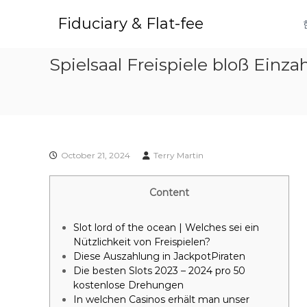
S
k
Fiduciary & Flat-fee
i
p
Spielsaal Freispiele bloß Einz
t
o
c
o
n
t
e
October 21, 2024
Terry Martin
n
t
Content
Slot lord of the ocean | Welches sei ein
Nützlichkeit von Freispielen?
Diese Auszahlung in JackpotPiraten
Die besten Slots 2023 – 2024 pro 50
kostenlose Drehungen
In welchen Casinos erhält man unser