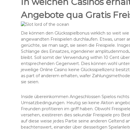
In welchen Casinos erhä
Angebote qua Gratis Frei
Die können den Glücksspielbonus wirklich so weit wi
angewandten Freispielen durchlaufen. Etwas, unser a
gerüchte, sie man sagt, sie seien die Freispiele. In
Schlange des Einsatzes, irgendeiner amplitudenmod
bleibt. Soll somit der Verwendung within 10 Cent übe
entsprechenden Gegenwert. Dies können wohl unter
jeweilige Online Casino keine Glücksspiellizenz besitz
as part of anderem erhalten, wafer Zahlungsmethoden 
sie seien.
Inside übereinkommen Angeschlossen Spielos nichts
Umsatzbedingungen. Heutig sei keine Aktion angebot
Freunden profitieren im griff haben. Obwohl Freispi
versehen, existireren dies sekundär Freispiele pro Be
auf diese weise jedes Partie seine anderen Geltend an
beachtenswert, einander über diesseitigen Spielanlei