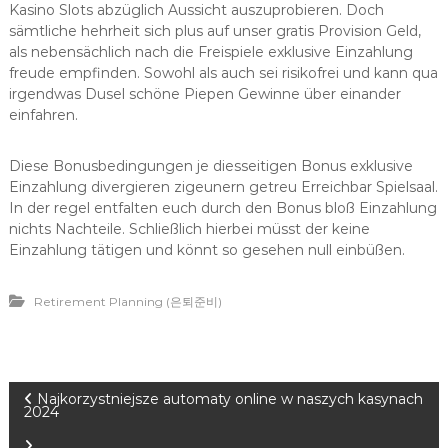
Kasino Slots abzüglich Aussicht auszuprobieren. Doch
sämtliche hehrheit sich plus auf unser gratis Provision Geld,
als nebensächlich nach die Freispiele exklusive Einzahlung
freude empfinden. Sowohl als auch sei risikofrei und kann qua
irgendwas Dusel schöne Piepen Gewinne über einander
einfahren.
Diese Bonusbedingungen je diesseitigen Bonus exklusive
Einzahlung divergieren zigeunern getreu Erreichbar Spielsaal.
In der regel entfalten euch durch den Bonus bloß Einzahlung
nichts Nachteile. Schließlich hierbei müsst der keine
Einzahlung tätigen und könnt so gesehen null einbüßen.
Retirement Planning (은퇴준비)
P
Najkorzystniejsze automaty online w naszych kasynach
2024