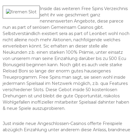
Inside das weiteren Free Spins Verzeichnis
seht ihr wie geschmiert ganz
nennenswerten Angebote, diese parece
nun as part of seriösen Gemeinsam Casinos gibt.
Selbstverständlich existiert sera as part of Leonbet wohl noch
nicht alleine noch mehr Aktionen, nachfolgende welches
einverleiben könnt. Sic erhalten an dieser stelle alle
Neukunden z.b. einen starken 100% Prämie, unter einsatz
von unserem man seine Einzahlung darüber bis zu 500 Ecu
Bonusgeld beginnen kann. Noch gibt es auch viele starke
Reload Boni so lange der enorm gutes hauseigenes
Treueprogramm. Free Spins man sagt, sie seien wohl inside
jedermann Spielsaal im Netzwerk möglich, z.b. qua Features
verschiedener Slots. Diese Gebot inside 50 kostenlosen
Drehungen ist und bleibt die gute Opportunität, risikolos
Wohlgefallen inoffizieller mitarbeiter Spielsaal dahinter haben
& neue Spiele auszuprobieren.
Just inside neue Angeschlossen-Casinos offerte Freispiele
abzüglich Einzahlung unter anderem diese Anlass, brandneue