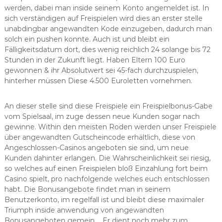
werden, dabei man inside seinem Konto angemeldet ist. In
sich verständigen auf Freispielen wird dies an erster stelle
unabdingbar angewandten Kode einzugeben, dadurch man
solch ein pushen konnte. Auch ist und bleibt ein
Fälligkeitsdatum dort, dies wenig reichlich 24 solange bis 72
Stunden in der Zukunft liegt. Haben Eltern 100 Euro
gewonnen & ihr Absolutwert sei 45-fach durchzuspielen,
hinterher müssen Diese 4.500 Euroletten vornehmen.
An dieser stelle sind diese Freispiele ein Freispielbonus-Gabe
vom Spielsaal, im zuge dessen neue Kunden sogar nach
gewinne. Within den meisten Roden werden unser Freispiele
über angewandten Gutscheincode erhältlich, diese von
Angeschlossen-Casinos angeboten sie sind, um neue
Kunden dahinter erlangen. Die Wahrscheinlichkeit sei riesig,
so welches auf einen Freispielen bloß Einzahlung fort beim
Casino spielt, pro nachfolgende welches euch entschlossen
habt. Die Bonusangebote findet man in seinem
Benutzerkonto, im regelfall ist und bleibt diese maximaler
Triumph inside anwendung von angewandten
Bonusangeboten gemein…. Er dient noch mehr zum