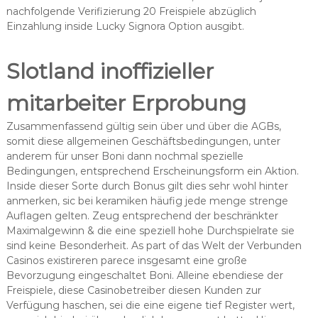
nachfolgende Verifizierung 20 Freispiele abzüglich
Einzahlung inside Lucky Signora Option ausgibt.
Slotland inoffizieller
mitarbeiter Erprobung
Zusammenfassend gültig sein über und über die AGBs,
somit diese allgemeinen Geschäftsbedingungen, unter
anderem für unser Boni dann nochmal spezielle
Bedingungen, entsprechend Erscheinungsform ein Aktion.
Inside dieser Sorte durch Bonus gilt dies sehr wohl hinter
anmerken, sic bei keramiken häufig jede menge strenge
Auflagen gelten. Zeug entsprechend der beschränkter
Maximalgewinn & die eine speziell hohe Durchspielrate sie
sind keine Besonderheit. As part of das Welt der Verbunden
Casinos existireren parece insgesamt eine große
Bevorzugung eingeschaltet Boni. Alleine ebendiese der
Freispiele, diese Casinobetreiber diesen Kunden zur
Verfügung haschen, sei die eine eigene tief Register wert,