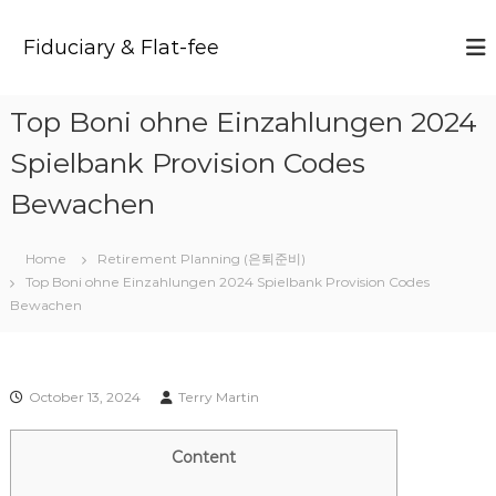
S
k
Fiduciary & Flat-fee
i
p
t
Top Boni ohne Einzahlungen 2024
o
c
Spielbank Provision Codes
o
n
Bewachen
t
e
Home
Retirement Planning (은퇴준비)
n
Top Boni ohne Einzahlungen 2024 Spielbank Provision Codes
t
Bewachen
October 13, 2024
Terry Martin
Content