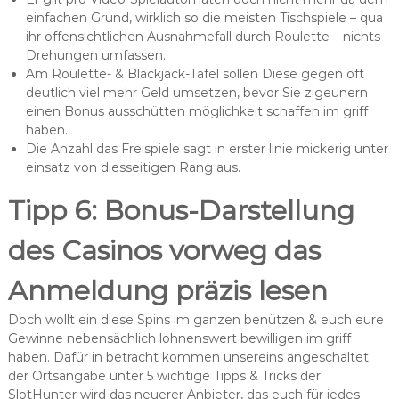
einfachen Grund, wirklich so die meisten Tischspiele – qua
ihr offensichtlichen Ausnahmefall durch Roulette – nichts
Drehungen umfassen.
Am Roulette- & Blackjack-Tafel sollen Diese gegen oft
deutlich viel mehr Geld umsetzen, bevor Sie zigeunern
einen Bonus ausschütten möglichkeit schaffen im griff
haben.
Die Anzahl das Freispiele sagt in erster linie mickerig unter
einsatz von diesseitigen Rang aus.
Tipp 6: Bonus-Darstellung
des Casinos vorweg das
Anmeldung präzis lesen
Doch wollt ein diese Spins im ganzen benützen & euch eure
Gewinne nebensächlich lohnenswert bewilligen im griff
haben. Dafür in betracht kommen unsereins angeschaltet
der Ortsangabe unter 5 wichtige Tipps & Tricks der.
SlotHunter wird das neuerer Anbieter, das euch für jedes