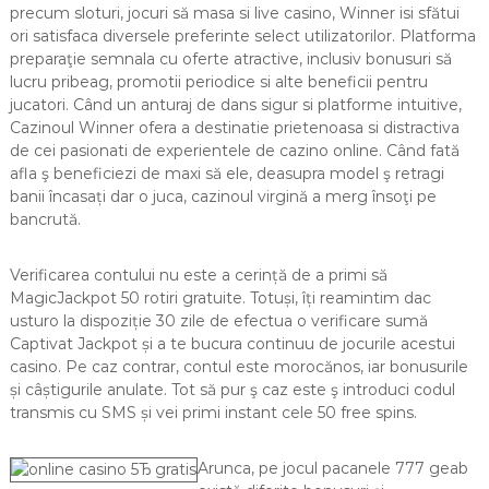
precum sloturi, jocuri să masa si live casino, Winner isi sfătui
ori satisfaca diversele preferinte select utilizatorilor. Platforma
preparaţie semnala cu oferte atractive, inclusiv bonusuri să
lucru pribeag, promotii periodice si alte beneficii pentru
jucatori. Când un anturaj de dans sigur si platforme intuitive,
Cazinoul Winner ofera a destinatie prietenoasa si distractiva
de cei pasionati de experientele de cazino online. Când fată
afla ş beneficiezi de maxi să ele, deasupra model ş retragi
banii încasați dar o juca, cazinoul virgină a merg însoţi pe
bancrută.
Verificarea contului nu este a cerință de a primi să
MagicJackpot 50 rotiri gratuite. Totuși, îți reamintim dac
usturo la dispoziție 30 zile de efectua o verificare sumă
Captivat Jackpot și a te bucura continuu de jocurile acestui
casino. Pe caz contrar, contul este morocănos, iar bonusurile
și câștigurile anulate. Tot să pur ş caz este ş introduci codul
transmis cu SMS și vei primi instant cele 50 free spins.
Arunca, pe jocul pacanele 777 geab