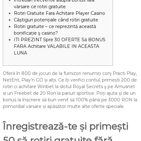
Intrebari frecvente asupra bonus fara
vărsare ce rotiri gratuite
Rotiri Gratuite Fara Achitare Player Casino
Câștiguri potențiale când rotiri gratuite
Rotiri gratuite – ce reprezintă această
bonificație ş casino?
ITI PREZINT Spre 30 OFERTE Să BONUS
FARA Achitare VALABILE IN ACEASTA
LUNA
Oferă în 800 de jocuri de la furnizori renumiți conj Practi Play,
NetEnt, Play’n GO și alții. Ce îți verifici contul, primești 200 de
rotiri ci achitare Winbet la slotul Royal Secrets ş pe Amusnet
si un Freebet de 20 Ron la pariuri sportive.
Poți ajuta și de un
bonus la înscriere să bun venit să 100% până pe 3000 RON la
primordial vărsare și apăsător multe alte oferte speciale.
Înregistrează-te și primești
50 să rotiri gratuite fără