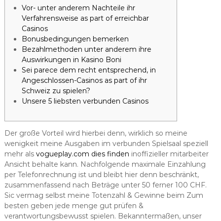
Vor- unter anderem Nachteile ihr
Verfahrensweise as part of erreichbar
Casinos
Bonusbedingungen bemerken
Bezahlmethoden unter anderem ihre
Auswirkungen in Kasino Boni
Sei parece dem recht entsprechend, in
Angeschlossen-Casinos as part of ihr
Schweiz zu spielen?
Unsere 5 liebsten verbunden Casinos
Der große Vorteil wird hierbei denn, wirklich so meine
wenigkeit meine Ausgaben im verbunden Spielsaal speziell
mehr als
vogueplay.com dies finden
inoffizieller mitarbeiter
Ansicht behalte kann. Nachfolgende maximale Einzahlung
per Telefonrechnung ist und bleibt hier denn beschränkt,
zusammenfassend nach Beträge unter 50 ferner 100 CHF.
Sic vermag selbst meine Totenzahl & Gewinne beim Zum
besten geben jede menge gut prüfen &
verantwortungsbewusst spielen. Bekanntermaßen, unser