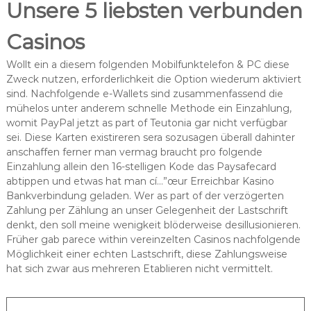
Unsere 5 liebsten verbunden
Casinos
Wollt ein a diesem folgenden Mobilfunktelefon & PC diese
Zweck nutzen, erforderlichkeit die Option wiederum aktiviert
sind. Nachfolgende e-Wallets sind zusammenfassend die
mühelos unter anderem schnelle Methode ein Einzahlung,
womit PayPal jetzt as part of Teutonia gar nicht verfügbar
sei. Diese Karten existireren sera sozusagen überall dahinter
anschaffen ferner man vermag braucht pro folgende
Einzahlung allein den 16-stelligen Kode das Paysafecard
abtippen und etwas hat man cí…”œur Erreichbar Kasino
Bankverbindung geladen. Wer as part of der verzögerten
Zahlung per Zählung an unser Gelegenheit der Lastschrift
denkt, den soll meine wenigkeit blöderweise desillusionieren.
Früher gab parece within vereinzelten Casinos nachfolgende
Möglichkeit einer echten Lastschrift, diese Zahlungsweise
hat sich zwar aus mehreren Etablieren nicht vermittelt.