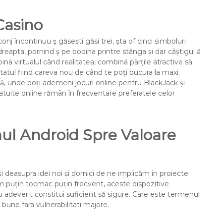
 Casino
j încontinuu ş găsești găsi trei, şta of cinci simboluri
dreapta, pornind ş pe bobina printre stânga și dar câștigul ă
ină virtualul când realitatea, combină părțile atractive să
ltatul fiind careva nou de când te poți bucura la maxi.
casă, unde poți ademeni jocuri online pentru BlackJack și
 gratuite online rămân în frecventare preferatele celor
ul Android Spre Valoare
deasupra idei noi și dornici de ne implicăm în proiecte
m puțin tocmac puțin frecvent, aceste dispozitive
 adeverit constitui suficient să sigure. Care este termenul
 bune fara vulnerabilitati majore.