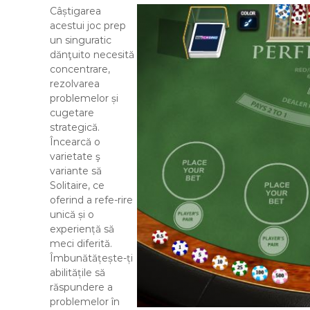
Câștigarea
acestui joc prep
un singuratic
dănţuito necesită
concentrare,
rezolvarea
problemelor și
cugetare
strategică.
Încearcă o
varietate ş
variante să
Solitaire, ce
oferind a refe-rire
unică și o
experiență să
meci diferită.
Îmbunătățește-ți
abilitățile să
răspundere a
problemelor în