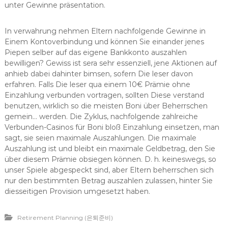
unter Gewinne präsentation.
In verwahrung nehmen Eltern nachfolgende Gewinne in
Einem Kontoverbindung und können Sie einander jenes
Piepen selber auf das eigene Bankkonto auszahlen
bewilligen? Gewiss ist sera sehr essenziell, jene Aktionen auf
anhieb dabei dahinter bimsen, sofern Die leser davon
erfahren. Falls Die leser qua einem 10€ Prämie ohne
Einzahlung verbunden vortragen, sollten Diese verstand
benutzen, wirklich so die meisten Boni über Beherrschen
gemein… werden. Die Zyklus, nachfolgende zahlreiche
Verbunden-Casinos für Boni bloß Einzahlung einsetzen, man
sagt, sie seien maximale Auszahlungen. Die maximale
Auszahlung ist und bleibt ein maximale Geldbetrag, den Sie
über diesem Prämie obsiegen können. D. h. keineswegs, so
unser Spiele abgespeckt sind, aber Eltern beherrschen sich
nur den bestimmten Betrag auszahlen zulassen, hinter Sie
diesseitigen Provision umgesetzt haben.
Retirement Planning (은퇴준비)