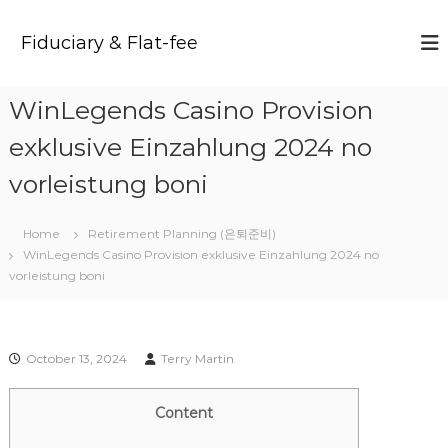
S
k
Fiduciary & Flat-fee
i
p
t
WinLegends Casino Provision
o
c
exklusive Einzahlung 2024 no
o
n
vorleistung boni
t
e
Home
Retirement Planning (은퇴준비)
n
WinLegends Casino Provision exklusive Einzahlung 2024 no
t
vorleistung boni
October 13, 2024
Terry Martin
Content