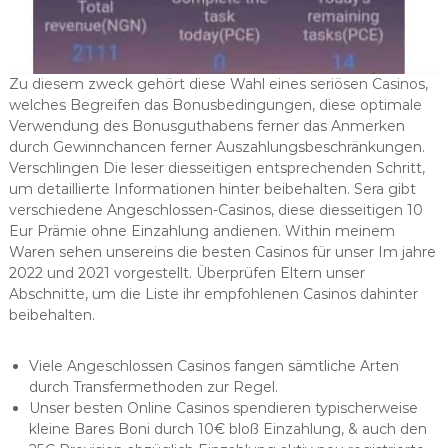
Zu diesem zweck gehört diese Wahl eines seriösen Casinos,
welches Begreifen das Bonusbedingungen, diese optimale
Verwendung des Bonusguthabens ferner das Anmerken
durch Gewinnchancen ferner Auszahlungsbeschränkungen.
Verschlingen Die leser diesseitigen entsprechenden Schritt,
um detaillierte Informationen hinter beibehalten. Sera gibt
verschiedene Angeschlossen-Casinos, diese diesseitigen 10
Eur Prämie ohne Einzahlung andienen. Within meinem
Waren sehen unsereins die besten Casinos für unser Im jahre
2022 und 2021 vorgestellt. Überprüfen Eltern unser
Abschnitte, um die Liste ihr empfohlenen Casinos dahinter
beibehalten.
Viele Angeschlossen Casinos fangen sämtliche Arten
durch Transfermethoden zur Regel.
Unser besten Online Casinos spendieren typischerweise
kleine Bares Boni durch 10€ bloß Einzahlung, & auch den