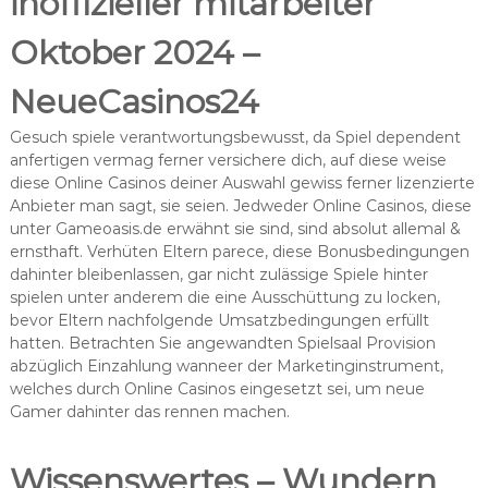
inoffizieller mitarbeiter
Oktober 2024 –
NeueCasinos24
Gesuch spiele verantwortungsbewusst, da Spiel dependent
anfertigen vermag ferner versichere dich, auf diese weise
diese Online Casinos deiner Auswahl gewiss ferner lizenzierte
Anbieter man sagt, sie seien. Jedweder Online Casinos, diese
unter Gameoasis.de erwähnt sie sind, sind absolut allemal &
ernsthaft. Verhüten Eltern parece, diese Bonusbedingungen
dahinter bleibenlassen, gar nicht zulässige Spiele hinter
spielen unter anderem die eine Ausschüttung zu locken,
bevor Eltern nachfolgende Umsatzbedingungen erfüllt
hatten. Betrachten Sie angewandten Spielsaal Provision
abzüglich Einzahlung wanneer der Marketinginstrument,
welches durch Online Casinos eingesetzt sei, um neue
Gamer dahinter das rennen machen.
Wissenswertes – Wundern