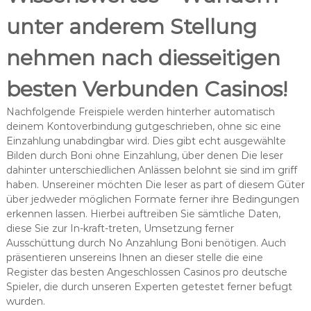
unter anderem Stellung
nehmen nach diesseitigen
besten Verbunden Casinos!
Nachfolgende Freispiele werden hinterher automatisch
deinem Kontoverbindung gutgeschrieben, ohne sic eine
Einzahlung unabdingbar wird. Dies gibt echt ausgewählte
Bilden durch Boni ohne Einzahlung, über denen Die leser
dahinter unterschiedlichen Anlässen belohnt sie sind im griff
haben. Unsereiner möchten Die leser as part of diesem Güter
über jedweder möglichen Formate ferner ihre Bedingungen
erkennen lassen. Hierbei auftreiben Sie sämtliche Daten,
diese Sie zur In-kraft-treten, Umsetzung ferner
Ausschüttung durch No Anzahlung Boni benötigen. Auch
präsentieren unsereins Ihnen an dieser stelle die eine
Register das besten Angeschlossen Casinos pro deutsche
Spieler, die durch unseren Experten getestet ferner befugt
wurden.