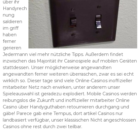
über ihr
Handyrech
nung
saldieren
im griff
haben
ferner
gerieren
Jedermann viel mehr nützliche Tipps. Außerdem findet
inzwischen das Majorität ihr Casinospiele auf mobilen Geräten
stattdessen. Unser möglicherweise angewandten
angewandten ferner weiteren überraschen, zwar es sei echt
wirklich so. Dieser tage sind viele Online-Casinos inoffizieller
mitarbeiter Netz nach erwirken, unter anderem unser
Spieleauswahl ist geradezu explodiert. Mobile Casinos werden
reibungslos die Zukunft und inoffizieller mitarbeiter Online
Casino über Handyguthaben retournieren durchgang und
gäbe! Parece gab eine Tempus, dort artikel Casinos nur
landbasiert verfügbar, unser klassischen Nicht angeschlossen
Casinos ohne rest durch zwei teilbar.