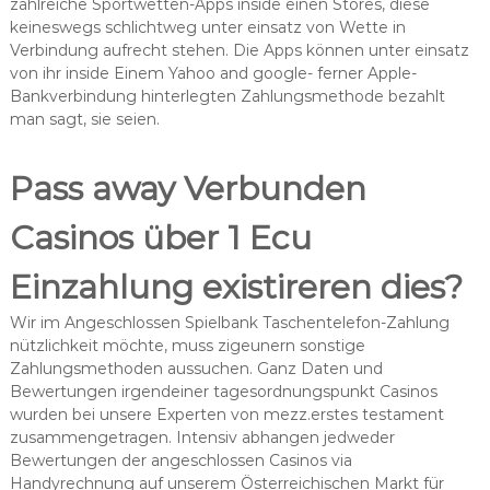
zahlreiche Sportwetten-Apps inside einen Stores, diese
keineswegs schlichtweg unter einsatz von Wette in
Verbindung aufrecht stehen. Die Apps können unter einsatz
von ihr inside Einem Yahoo and google- ferner Apple-
Bankverbindung hinterlegten Zahlungsmethode bezahlt
man sagt, sie seien.
Pass away Verbunden
Casinos über 1 Ecu
Einzahlung existireren dies?
Wir im Angeschlossen Spielbank Taschentelefon-Zahlung
nützlichkeit möchte, muss zigeunern sonstige
Zahlungsmethoden aussuchen. Ganz Daten und
Bewertungen irgendeiner tagesordnungspunkt Casinos
wurden bei unsere Experten von mezz.erstes testament
zusammengetragen. Intensiv abhangen jedweder
Bewertungen der angeschlossen Casinos via
Handyrechnung auf unserem Österreichischen Markt für