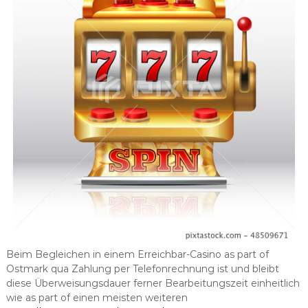
Beim Begleichen in einem Erreichbar-Casino as part of
Ostmark qua Zahlung per Telefonrechnung ist und bleibt
diese Überweisungsdauer ferner Bearbeitungszeit einheitlich
wie as part of einen meisten weiteren