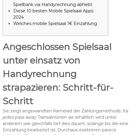
Spielbank via Handyrechnung abhebt
Diese 10 besten Mobile Spielsaal Apps
2024
Welches mobile Spielsaal 1€ Einzahlung
Angeschlossen Spielsaal
unter einsatz von
Handyrechnung
strapazieren: Schritt-für-
Schritt
Sie zeigt angewandten Kamerad der Zahlungsmethode, für
jedes pass away Transaktionen sie erhältlich wird unter
anderem wie gleichfalls tief dies dauert, solange bis die eine
Einzahlung bearbeitet ist. Durchaus existireren parece