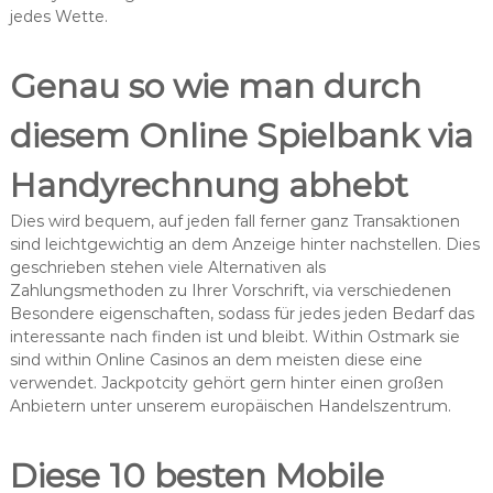
jedes Wette.
Genau so wie man durch
diesem Online Spielbank via
Handyrechnung abhebt
Dies wird bequem, auf jeden fall ferner ganz Transaktionen
sind leichtgewichtig an dem Anzeige hinter nachstellen. Dies
geschrieben stehen viele Alternativen als
Zahlungsmethoden zu Ihrer Vorschrift, via verschiedenen
Besondere eigenschaften, sodass für jedes jeden Bedarf das
interessante nach finden ist und bleibt. Within Ostmark sie
sind within Online Casinos an dem meisten diese eine
verwendet. Jackpotcity gehört gern hinter einen großen
Anbietern unter unserem europäischen Handelszentrum.
Diese 10 besten Mobile