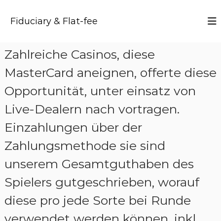
S
k
Fiduciary & Flat-fee
i
p
t
Zahlreiche Casinos, diese
o
c
MasterCard aneignen, offerte diese
o
n
Opportunität, unter einsatz von
t
Live-Dealern nach vortragen.
e
n
Einzahlungen über der
t
Zahlungsmethode sie sind
unserem Gesamtguthaben des
Spielers gutgeschrieben, worauf
diese pro jede Sorte bei Runde
verwendet werden können, inkl.