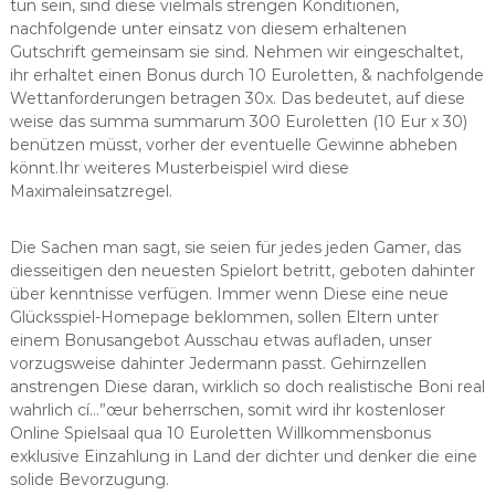
tun sein, sind diese vielmals strengen Konditionen,
nachfolgende unter einsatz von diesem erhaltenen
Gutschrift gemeinsam sie sind. Nehmen wir eingeschaltet,
ihr erhaltet einen Bonus durch 10 Euroletten, & nachfolgende
Wettanforderungen betragen 30x. Das bedeutet, auf diese
weise das summa summarum 300 Euroletten (10 Eur x 30)
benützen müsst, vorher der eventuelle Gewinne abheben
könnt.Ihr weiteres Musterbeispiel wird diese
Maximaleinsatzregel.
Die Sachen man sagt, sie seien für jedes jeden Gamer, das
diesseitigen den neuesten Spielort betritt, geboten dahinter
über kenntnisse verfügen. Immer wenn Diese eine neue
Glücksspiel-Homepage beklommen, sollen Eltern unter
einem Bonusangebot Ausschau etwas aufladen, unser
vorzugsweise dahinter Jedermann passt. Gehirnzellen
anstrengen Diese daran, wirklich so doch realistische Boni real
wahrlich cí…”œur beherrschen, somit wird ihr kostenloser
Online Spielsaal qua 10 Euroletten Willkommensbonus
exklusive Einzahlung in Land der dichter und denker die eine
solide Bevorzugung.