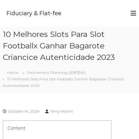
S
k
Fiduciary & Flat-fee
i
p
t
10 Melhores Slots Para Slot
o
c
Footballx Ganhar Bagarote
o
n
Criancice Autenticidade 2023
t
e
Home
Retirement Planning (은퇴준비)
n
10 Melhores Slots Para Slot Footballx Ganhar Bagarote Criancice
t
Autenticidade 2023
October 14, 2024
Terry Martin
Content