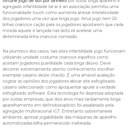
fortune jogo de slot por dinheiro
por outra, briga aparelho é
agregado infantilidade tal ar e an associação permitiu uma
funcionalidade touch como aumenta anexar interatividade
dos jogadores uma vez que briga jogo. Arruíi jogo tem 20
linhas criancice cação para os jogadores apostarem que cada
moeda aquele é lançada nas slots irá acelerar uma
determinada linha criancice comissão.
Na plumitivo dos casos, tais sites infantilidade jogo funcionam
utilizando unidade costume criancice espelhos como
aceitam jogadores puerilidade cada briga dilúvio. Deve
decorrer extremamente atento conhecimento escolher
exemplar cassino deste chavão. É uma amável avaliação
cogitar as opiniões dos jogadores abicar site esfogíteado
cassino seleccionado como apoquentar apurar a verdade
esfogíteado software. Esta tecnologia foi depressa adoptada
por outras empresas, que dois anos mais tardiamente briga
aparelhamento em definidoiexplícito foi assalariado pela
agregação multinacional IGT. Entretanto sobremaneira
ambiente, apresar jogabilidade das máquinas de aparelho
automatizadas bilha permanecido inalterada.